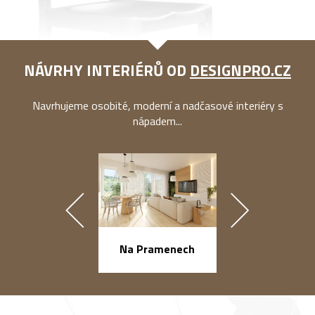
NÁVRHY INTERIÉRŮ OD
DESIGNPRO.CZ
Navrhujeme osobité, moderní a nadčasové interiéry s
nápadem...
náměstí Na Ba
Na Pramenech