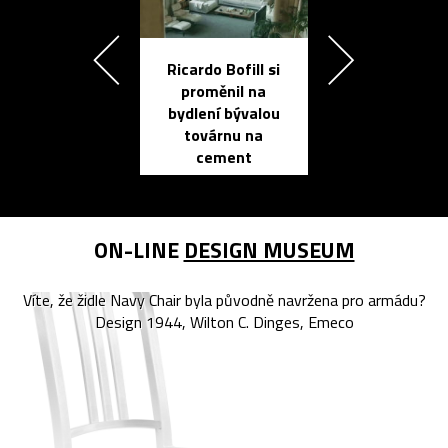
Ricardo Bofill si
Přichází ten
proměnil na
propracovan
bydlení bývalou
elektronic
továrnu na
zápisník
cement
reMarkable
ON-LINE
DESIGN MUSEUM
Víte, že židle Navy Chair byla původně navržena pro armádu?
Design 1944, Wilton C. Dinges, Emeco