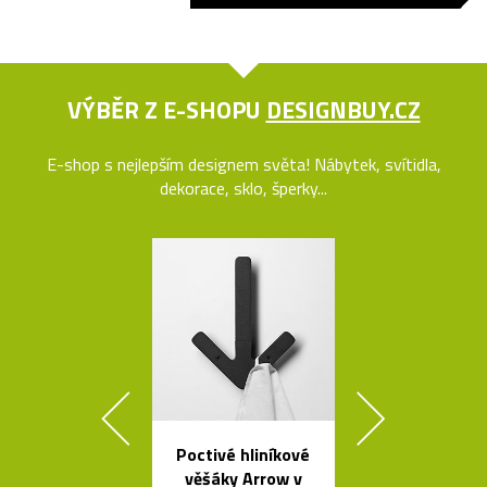
VÝBĚR Z E-SHOPU
DESIGNBUY.CZ
E-shop s nejlepším designem světa! Nábytek, svítidla,
dekorace, sklo, šperky...
Poctivé hliníkové
Sklenice, mí
věšáky Arrow v
vázy od Fran