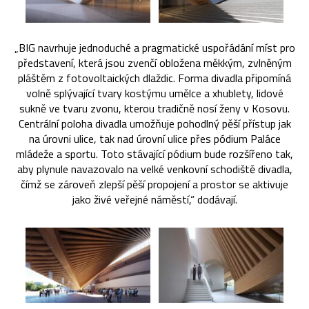
„BIG navrhuje jednoduché a pragmatické uspořádání míst pro
představení, která jsou zvenčí obložena měkkým, zvlněným
pláštěm z fotovoltaických dlaždic. Forma divadla připomíná
volně splývající tvary kostýmu umělce a xhublety, lidové
sukně ve tvaru zvonu, kterou tradičně nosí ženy v Kosovu.
Centrální poloha divadla umožňuje pohodlný pěší přístup jak
na úrovni ulice, tak nad úrovní ulice přes pódium Paláce
mládeže a sportu. Toto stávající pódium bude rozšířeno tak,
aby plynule navazovalo na velké venkovní schodiště divadla,
čímž se zároveň zlepší pěší propojení a prostor se aktivuje
jako živé veřejné náměstí,“ dodávají.