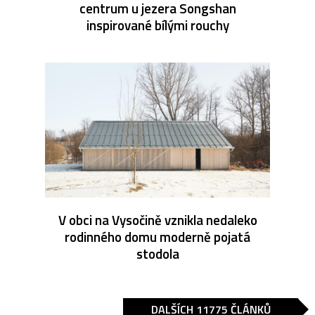
centrum u jezera Songshan
inspirované bílými rouchy
V obci na Vysočině vznikla nedaleko
rodinného domu moderně pojatá
stodola
DALŠÍCH 11775 ČLÁNKŮ