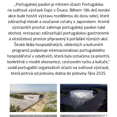
„Portugalský pavilon je místem účasti Portugalska
na světové výstavě Expo v Ósace. Během 184 dnů konání
akce bude hostit výstavu rozdělenou do dvou sekcí, které
zdůrazňují minulé a současné vztahy s Japonskem. Kromě
výstavních prostor zahrnuje portugalský pavilon také
obchod, restauraci zdůrazňující portugalskou gastronomii
a víceúčelový prostor připravený k pořádání různých akcí.
Široká škála hospodářských, vědeckých a kulturních
programů podporuje internacionalizaci portugalského
hospodářství v odvětvích, která byla označena za prioritní,
konkrétně v modré ekonomice, cestovním ruchu a kultuře,“
uvádí portugalští organizátoři účasti na světové výstavě,
která potrvá od poloviny dubna do poloviny října 2025.