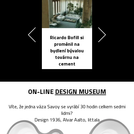
Ricardo Bofill si
Přichází ten
proměnil na
propracovan
bydlení bývalou
elektronic
továrnu na
zápisník
cement
reMarkable
ON-LINE
DESIGN MUSEUM
Víte, že jedna váza Savoy se vyrábí 30 hodin celkem sedmi
lidmi?
Design 1936, Alvar Aalto, Iittala