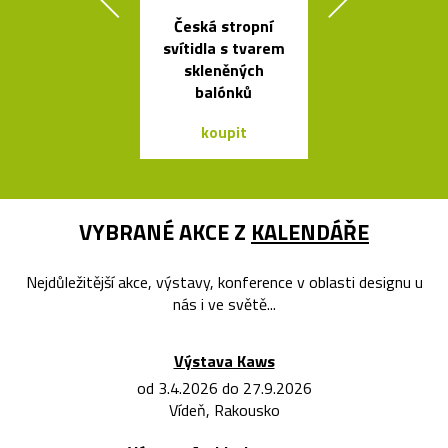
Česká stropní
Jedinečný jíd
svítidla s tvarem
stůl Podium
skleněných
Bontempi C
balónků
koupit
koupit
VYBRANÉ AKCE Z
KALENDÁŘE
Nejdůležitější akce, výstavy, konference v oblasti designu u
nás i ve světě...
Výstava Kaws
od 3.4.2026 do 27.9.2026
Vídeň, Rakousko