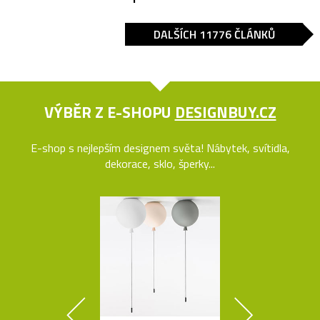
DALŠÍCH 11776 ČLÁNKŮ
VÝBĚR Z E-SHOPU
DESIGNBUY.CZ
E-shop s nejlepším designem světa! Nábytek, svítidla,
dekorace, sklo, šperky...