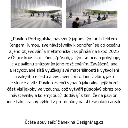
„Pavilon Portugalska, navržený japonským architektem
Kengem Kumou, zve návštěvníky k ponoření se do oceánu
a jeho objevování a metaforicky tak přináší na Expo 2025
v Ósace kousek oceánu. Způsob, jakým se oceán pohybuje,
je v pavilonu znázorněn jeho rozčleněním. Zavěšená lana
a recyklované sítě využívají své materiálnosti k vytvoření
trvalejšího efektu a vystavení přírodním živlům, jako
je slunce a vítr. Pavilon zvenčí vypadá jako vlna, jejíž horní
část visí jakoby ve vzduchu, což vytváří působivý obraz pro
návštěvníky a kolemjdoucí,“ dodávají s tím, že na pavilon
bude také krásný výhled z promenády na střeše okolo areálu.
Čtěte související článek na DesignMag.cz