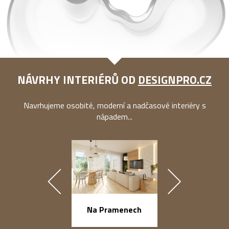
NÁVRHY INTERIÉRŮ OD
DESIGNPRO.CZ
Navrhujeme osobité, moderní a nadčasové interiéry s
nápadem...
náměstí Na Ba
Na Pramenech