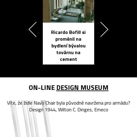
Ricardo Bofill si
Přichází ten
proměnil na
propracovan
bydlení bývalou
elektronic
továrnu na
zápisník
cement
reMarkable
ON-LINE
DESIGN MUSEUM
Víte, že židle Navy Chair byla původně navržena pro armádu?
Design 1944, Wilton C. Dinges, Emeco