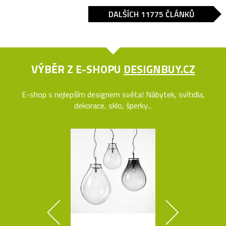
DALŠÍCH 11775 ČLÁNKŮ
VÝBĚR Z E-SHOPU
DESIGNBUY.CZ
E-shop s nejlepším designem světa! Nábytek, svítidla,
dekorace, sklo, šperky...