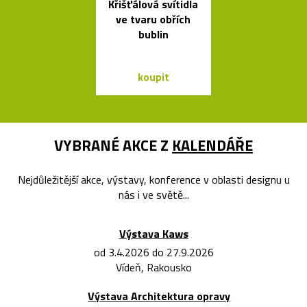
Křišťálová svítidla
České
ve tvaru obřích
minimalisti
bublin
skleněné v
Seven
koupit
koupit
VYBRANÉ AKCE Z
KALENDÁŘE
Nejdůležitější akce, výstavy, konference v oblasti designu u
nás i ve světě...
Výstava Kaws
od 3.4.2026 do 27.9.2026
Vídeň, Rakousko
Výstava Architektura opravy