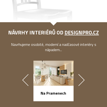
NÁVRHY INTERIÉRŮ OD
DESIGNPRO.CZ
Navrhujeme osobité, moderní a nadčasové interiéry s
nápadem...
náměstí Na Ba
Na Pramenech