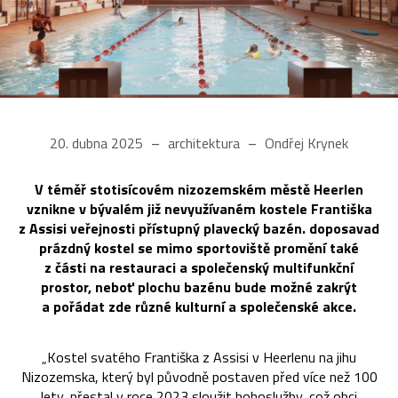
20. dubna 2025
architektura
Ondřej Krynek
V téměř stotisícovém nizozemském městě Heerlen
vznikne v bývalém již nevyužívaném kostele Františka
z Assisi veřejnosti přístupný plavecký bazén. doposavad
prázdný kostel se mimo sportoviště promění také
z části na restauraci a společenský multifunkční
prostor, neboť plochu bazénu bude možné zakrýt
a pořádat zde různé kulturní a společenské akce.
„Kostel svatého Františka z Assisi v Heerlenu na jihu
Nizozemska, který byl původně postaven před více než 100
lety, přestal v roce 2023 sloužit bohoslužby, což obci