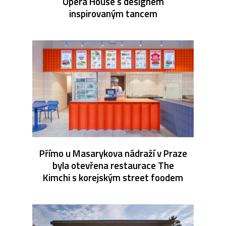
Opera House s designem
inspirovaným tancem
Přímo u Masarykova nádraží v Praze
byla otevřena restaurace The
Kimchi s korejským street foodem