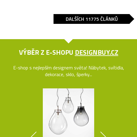
DALŠÍCH 11775 ČLÁNKŮ
VÝBĚR Z E-SHOPU
DESIGNBUY.CZ
E-shop s nejlepším designem světa! Nábytek, svítidla,
dekorace, sklo, šperky...