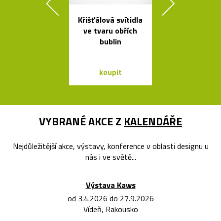
Křišťálová svítidla
Český set ka
ve tvaru obřích
se sklenic
bublin
Ondine
koupit
koupit
VYBRANÉ AKCE Z
KALENDÁŘE
Nejdůležitější akce, výstavy, konference v oblasti designu u
nás i ve světě...
Výstava Kaws
od 3.4.2026 do 27.9.2026
Vídeň, Rakousko