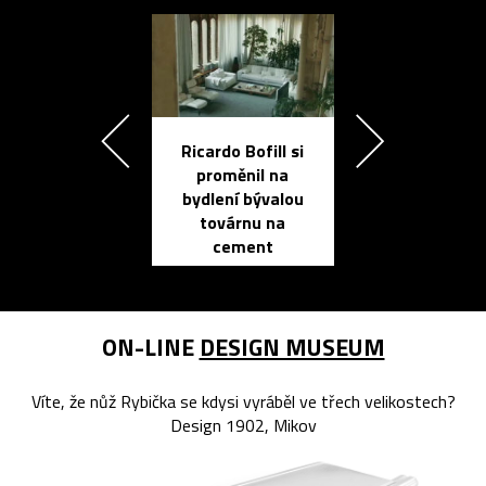
Ricardo Bofill si
Přichází ten
proměnil na
propracovan
bydlení bývalou
elektronic
továrnu na
zápisník
cement
reMarkable
ON-LINE
DESIGN MUSEUM
Víte, že nůž Rybička se kdysi vyráběl ve třech velikostech?
Design 1902, Mikov