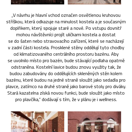
„V návrhu je hlavní vchod označen osvětlenou kruhovou
stříškou, která odkazuje na minulost kostela a je současným
doplňkem, který spojuje staré a nové. Po vstupu dovnitř
mohou návštěvníci projít uličkami kostela a dostat
se do šaten nebo stravovacího zařízení, které se nacházejí
v zadní části kostela. Prosklené stěny oddělují tyto chodby
od klimatizovaného centrálního prostoru bazénu. Aby
se uvolnilo místo pro bazén, bude stávající podlaha opatrně
odstraněna. Kostelní lavice budou znovu využity tak, že
budou zabudovány do oddělujících skleněných stěn kolem
bazénu, které budou na jedné straně sloužit jako sedadla pro
plavce, zatímco na druhé straně jako barové stoly pro diváky.
Stará kazatelna získá novou funkci, bude sloužit jako místo
pro plavčíka,“ dodávají s tím, že v plánu je i wellness.