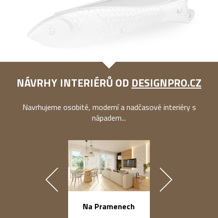
NÁVRHY INTERIÉRŮ OD
DESIGNPRO.CZ
Navrhujeme osobité, moderní a nadčasové interiéry s
nápadem...
náměstí Na Ba
Na Pramenech