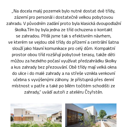
„Na docela malý pozemek bylo nutné dostat dvě třídy,
zázemí pro personál i dostatečně velkou pobytovou
zahradu. V původním zadání proto byla klasická dvoupodlažní
školka.Tím by byla jedna ze tříd ochuzena o kontakt
se zahradou. Přišli jsme tak s efektivním návrhem,
ve kterém se vejdou obě třídy do přízemí a centrální šatna
slouží jako hlavní komunikace pro celý dům. Kompaktní
prostor obou tříd rozšiřují pobytové terasy, takže děti
můžou za hezkého počasí využívat předzahrádku školky
a kus zahrady bez přezouvání. Obě třídy mají velká okna
do ulice i do malé zahrady a na střeše vznikla venkovní
učebna s vyvýšenými záhony. Je přístupná přes denní
místnost v patře a také po bílém točitém schodišti ze
zahrady,“ uvádí autoři z ateliéru Čtyřstěn.