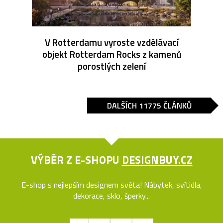
V Rotterdamu vyroste vzdělávací
objekt Rotterdam Rocks z kamenů
porostlých zelení
DALŠÍCH 11775 ČLÁNKŮ
VÝBĚR Z E-SHOPU
DESIGNBUY.CZ
E-shop s nejlepším designem světa! Nábytek, svítidla,
dekorace, sklo, šperky...