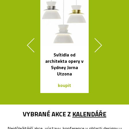
Svítidla od
Kolekce
architekta opery v
skleněných sví
Sydney Jorna
Bulb a Mega 
Utzona
koupit
koupit
VYBRANÉ AKCE Z
KALENDÁŘE
Nejdůležitější akce, výstavy, konference v oblasti designu u