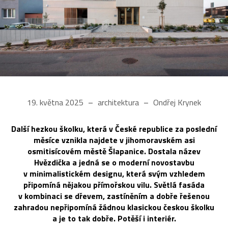
19. května 2025
architektura
Ondřej Krynek
Další hezkou školku, která v České republice za poslední
měsíce vznikla najdete v jihomoravském asi
osmitisícovém městě Šlapanice. Dostala název
Hvězdička a jedná se o moderní novostavbu
v minimalistickém designu, která svým vzhledem
připomíná nějakou přímořskou vilu. Světlá fasáda
v kombinaci se dřevem, zastíněním a dobře řešenou
zahradou nepřipomíná žádnou klasickou českou školku
a je to tak dobře. Potěší i interiér.