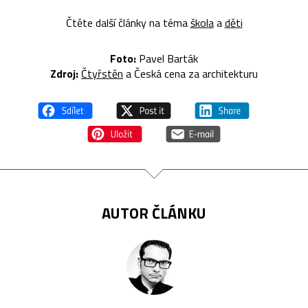
Čtěte další články na téma
škola
a
děti
Foto:
Pavel Barták
Zdroj:
Čtyřstěn
a Česká cena za architekturu
AUTOR ČLÁNKU