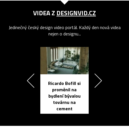
VIDEA Z
DESIGNVID.CZ
Jedinečný český design video portál. Každý den nová videa
nejen o designu...
Ricardo Bofill si
Přichází ten
proměnil na
propracovan
bydlení bývalou
elektronic
továrnu na
zápisník
cement
reMarkable