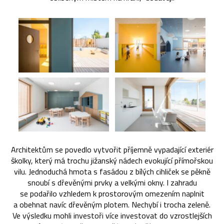
Architektům se povedlo vytvořit příjemně vypadající exteriér
školky, který má trochu jižanský nádech evokující přímořskou
vilu. Jednoduchá hmota s fasádou z bílých cihliček se pěkně
snoubí s dřevěnými prvky a velkými okny. I zahradu
se podařilo vzhledem k prostorovým omezením naplnit
a obehnat navíc dřevěným plotem. Nechybí i trocha zeleně.
Ve výsledku mohli investoři více investovat do vzrostlejších