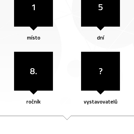
1
5
místo
dní
8.
?
ročník
vystavovatelů