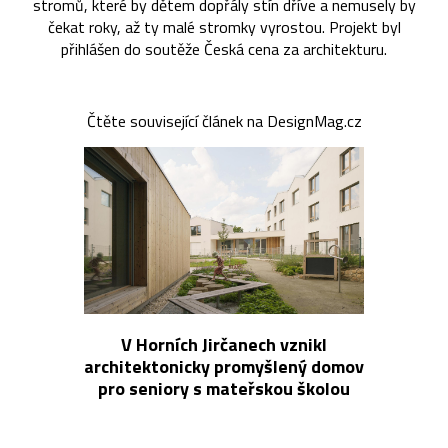
stromů, které by dětem dopřály stín dříve a nemusely by
čekat roky, až ty malé stromky vyrostou. Projekt byl
přihlášen do soutěže Česká cena za architekturu.
Čtěte související článek na DesignMag.cz
V Horních Jirčanech vznikl
architektonicky promyšlený domov
pro seniory s mateřskou školou