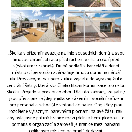
„Školka v přízemí navazuje na linie sousedních domů a svou
hmotou chrání zahradu před ruchem v ulici a okolí před
výskotem v zahradě. Druhé podlaží s kanceláří a denní
místností personálu zvýrazňuje hmotu domu na nároží
ulic.Proskleným vstupem z ulice vejdete do výrazně žluté
centrální šatny, která slouží jako hlavní komunikace pro celou
školku. Projedete přes ni do obou tříd i do zahrady, ze šatny
jsou přístupné i výdejny jídla se zázemím, sociální zařízení
pro personál a schodiště vedoucí do patra. Obě třídy jsou
rozdělené výraznými barevnými plochami na dvě části tak,
aby byla jasně patrná hranice mezi jídelní a herní plochou. To
pomáhá s organizací a zároveň je hranice mezi barvami
oblíbeným místem na hraní,“ dodávají.