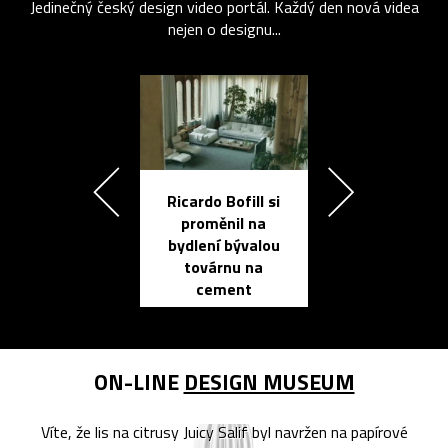
Jedinečný český design video portál. Každý den nová videa
nejen o designu...
Ricardo Bofill si
Přichází ten
proměnil na
propracovan
bydlení bývalou
elektronic
továrnu na
zápisník
cement
reMarkable
ON-LINE
DESIGN MUSEUM
Víte, že lis na citrusy Juicy Salif byl navržen na papírové