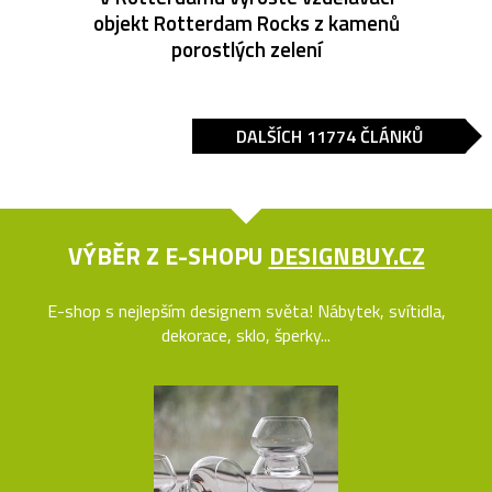
objekt Rotterdam Rocks z kamenů
porostlých zelení
DALŠÍCH 11774 ČLÁNKŮ
VÝBĚR Z E-SHOPU
DESIGNBUY.CZ
E-shop s nejlepším designem světa! Nábytek, svítidla,
dekorace, sklo, šperky...