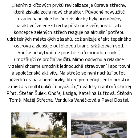
„Jedním z klíčových prvků revitalizace je úprava střechy,
která získala zcela nový charakter. Původně nevyužité
a zanedbané plně betónové plochy byly přeměněny
na aktivní zelené střechy přístupné veřejnosti. Tato
koncepce zelených střech reaguje na aktuální potřebu
udržitelných městských zásahů, což snižuje efekt tepelného
ostrova a zlepšuje odtokovou bilanci srážkových vod.
Současně vytváříme prostor s různorodou funkcí,
umožňující celoroční využití. Mimo oddychu a relaxace
v zeleni chceme umožnit jednoduché stravovaní i sportovní
a společenské aktivity. Na střeše se nyní nachází bufet,
běžecká dráha a herní prvky, které proměňují tento prostor
v místo s multifunkčním využitím,“ uvádí tým autorů Ondřej
Píhrt, Štefan Šulek, Ondřej Laciga, Kateřina Luftová, Štěpán
Tomš, Matěj Střecha, Vendulka Vaněčková a Pavel Dostal.