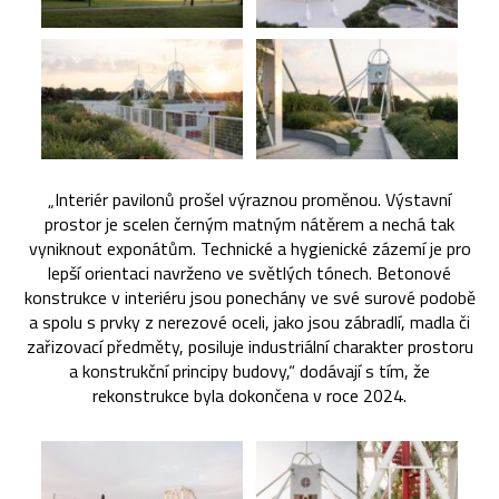
„Interiér pavilonů prošel výraznou proměnou. Výstavní
prostor je scelen černým matným nátěrem a nechá tak
vyniknout exponátům. Technické a hygienické zázemí je pro
lepší orientaci navrženo ve světlých tónech. Betonové
konstrukce v interiéru jsou ponechány ve své surové podobě
a spolu s prvky z nerezové oceli, jako jsou zábradlí, madla či
zařizovací předměty, posiluje industriální charakter prostoru
a konstrukční principy budovy,“ dodávají s tím, že
rekonstrukce byla dokončena v roce 2024.