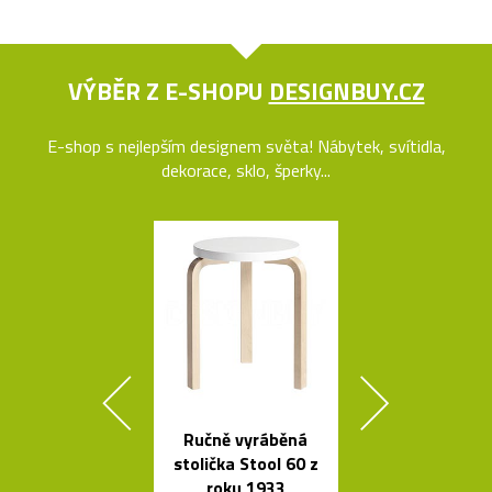
VÝBĚR Z E-SHOPU
DESIGNBUY.CZ
E-shop s nejlepším designem světa! Nábytek, svítidla,
dekorace, sklo, šperky...
Ručně vyráběná
Prémiové ita
stolička Stool 60 z
polstrova
roku 1933
postele o