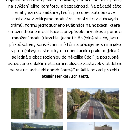
na zvýšení jejího komfortu a bezpečnosti. Na základě této
snahy vzniklo zadání vytvořit pro obec autobusové
zastávky. Zvolili jsme modulární konstrukci z dubových
trámů, formu jednoduchého květináče na nožkách, která
umožní drobné modifikace a přizpůsobení velikosti pomocí
množení modulů krychle. Jednotlivé výplně stavby jsou
přizpůsobeny konkrétním místům a pracujeme s nimi jako
s proměnlivým estetickým a orientačním prvkem. Jelikož
se jedná o obec rozlehlou do několika údolí, je postupně
uvažováno s dalšími etapami realizace zastávek v obdobné
navazující architektonické formě,“ uvádí k pozadí projektu
ateliér Henkai Architekti.