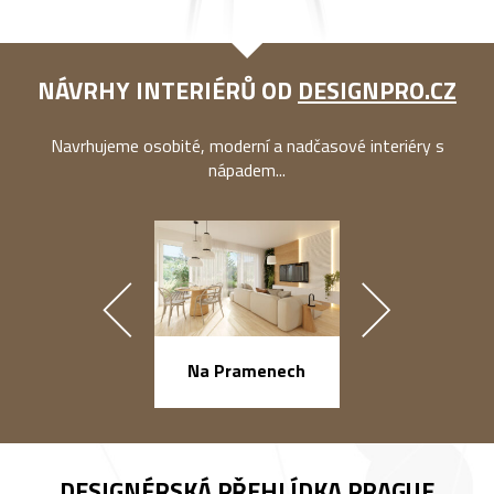
NÁVRHY INTERIÉRŮ OD
DESIGNPRO.CZ
Navrhujeme osobité, moderní a nadčasové interiéry s
nápadem...
náměstí Na Ba
Na Pramenech
DESIGNÉRSKÁ PŘEHLÍDKA
PRAGUE