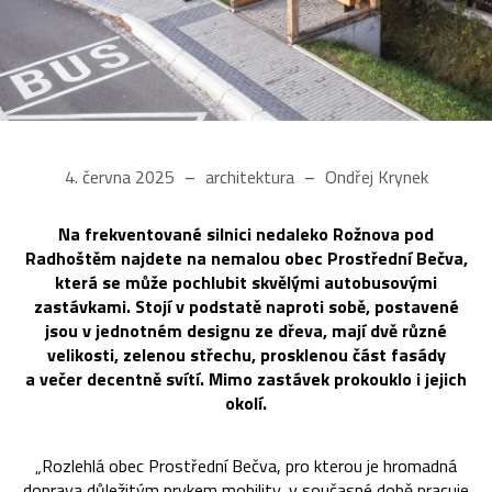
4. června 2025
architektura
Ondřej Krynek
Na frekventované silnici nedaleko Rožnova pod
Radhoštěm najdete na nemalou obec Prostřední Bečva,
která se může pochlubit skvělými autobusovými
zastávkami. Stojí v podstatě naproti sobě, postavené
jsou v jednotném designu ze dřeva, mají dvě různé
velikosti, zelenou střechu, prosklenou část fasády
a večer decentně svítí. Mimo zastávek prokouklo i jejich
okolí.
„Rozlehlá obec Prostřední Bečva, pro kterou je hromadná
doprava důležitým prvkem mobility, v současné době pracuje