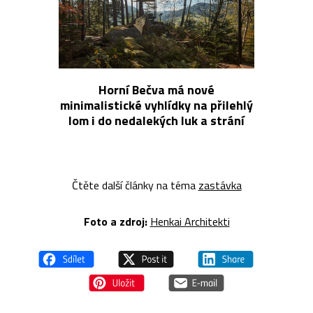
Horní Bečva má nové
minimalistické vyhlídky na přilehlý
lom i do nedalekých luk a strání
Čtěte další články na téma
zastávka
Foto a z
droj:
Henkai Architekti