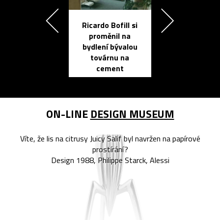
Ricardo Bofill si
Přichází ten
proměnil na
propracovan
bydlení bývalou
elektronic
továrnu na
zápisník
cement
reMarkable
ON-LINE
DESIGN MUSEUM
Víte, že lis na citrusy Juicy Salif byl navržen na papírové
prostírání?
Design 1988, Philippe Starck, Alessi