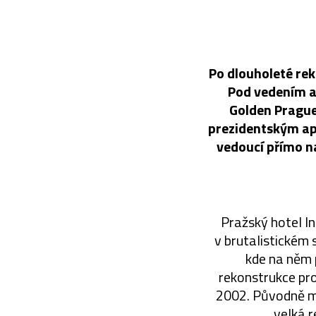
Po dlouholeté rek
Pod vedením a
Golden Prague 
prezidentským ap
vedoucí přímo n
Pražský hotel I
v brutalistickém 
kde na něm p
rekonstrukce pro
2002. Původně mě
velká r