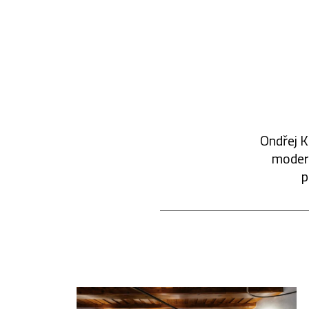
Ondřej K
modern
p