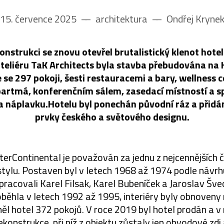
15. července 2025
––
architektura
––
Ondřej Kryne
onstrukci se znovu otevřel brutalistický klenot hotel
teliéru TaK Architects byla stavba přebudována na 
se 297 pokoji, šesti restauracemi a bary, wellness 
artmá, konferenčním sálem, zasedací místností a s
a náplavku.Hotelu byl ponechán původní ráz a přidá
prvky českého a světového designu.
nterContinental je považován za jednu z nejcennějších
stylu. Postaven byl v letech 1968 až 1974 podle návrhu
racovali Karel Filsak, Karel Bubeníček a Jaroslav Švec
běhla v letech 1992 až 1995, interiéry byly obnoveny
l hotel 372 pokojů. V roce 2019 byl hotel prodán a v
ekonstrukce, při níž z objektu zůstaly jen obvodové zdi 