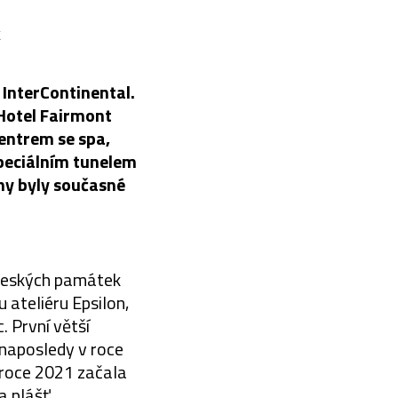
k
 InterContinental.
Hotel Fairmont
centrem se spa,
peciálním tunelem
ny byly současné
 českých památek
 ateliéru Epsilon,
. První větší
 naposledy v roce
 roce 2021 začala
a plášť.