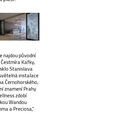
de najdou původní
y Čestmíra Kafky,
sklo Stanislava
světelná instalace
ana Černohorského,
ní znamení Prahy
llness zdobí
érkou Wandou
mma a Preciosa,“