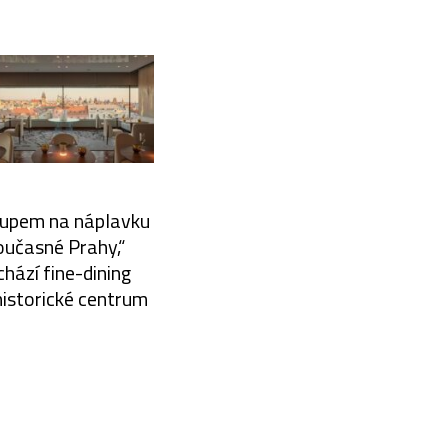
stupem na náplavku
současné Prahy,“
chází fine-dining
historické centrum