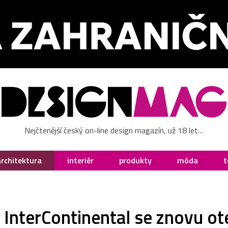
Nejčtenější český on-line design magazín, už 18 let…
architektura
interiér
produkty
móda
t
l InterContinental se znovu o