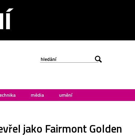
echnika
média
umění
tevřel jako Fairmont Golden