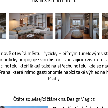
uvádí zástupci hotelu.
 nově otevírá městu i fyzicky – přímým tunelovým v
mbolicky propojuje svou historii s pulzujícím životem 
i hotelu, kteří lákají také na střechu hotelu, kde se na
Praha, která mimo gastronomie nabízí také výhled na 
Prahy.
Čtěte související článek na DesignMag.cz