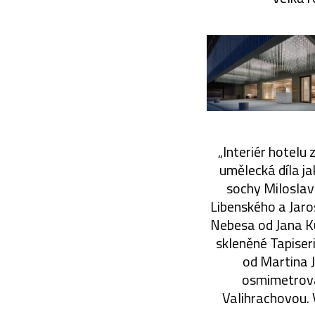
„Interiér hotelu
umělecká díla ja
sochy Miloslav
Libenského a Jaro
Nebesa od Jana Ku
skleněné Tapise
od Martina 
osmimetrová
Valihrachovou. 