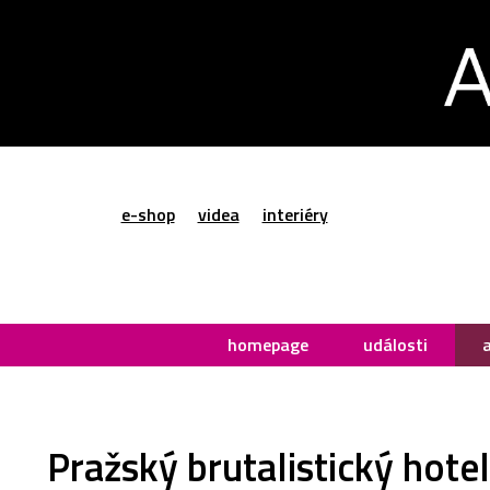
e-shop
videa
interiéry
homepage
události
Pražský brutalistický hote