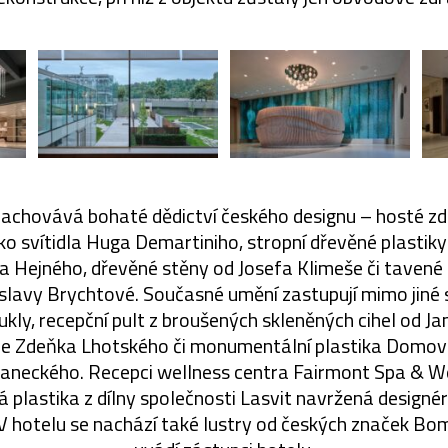
 zachovává bohaté dědictví českého designu – hosté z
ko svítidla Huga Demartiniho, stropní dřevěné plastik
a Hejného, dřevěné stěny od Josefa Klimeše či tavené 
slavy Brychtové. Současné umění zastupují mimo jiné 
kly, recepční pult z broušených skleněných cihel od J
rie Zdeňka Lhotského či monumentální plastika Domov
Janeckého. Recepci wellness centra Fairmont Spa & We
 plastika z dílny společnosti Lasvit navržená design
V hotelu se nachází také lustry od českých značek Bo