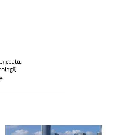
konceptů,
ologií,
y.