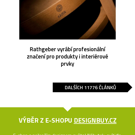
Rathgeber vyrábí profesionální
značení pro produkty i interiérové
prvky
DALŠÍCH 11776 ČLÁNKŮ
VÝBĚR Z E-SHOPU
DESIGNBUY.CZ