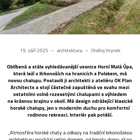
19. září 2025
architektura
Ondřej Krynek
Oblíbená a stále vyhledávanější vesnice Horní Malá Úpa,
která leží v Krkonoších na hranicích s Polskem, má
novou chalupu. Postavili ji architekti z ateliéru OK Plan
Architects a stojí částečně zapuštěná ve svahu mezi
ostatními volně rozesetými chalupami s výhledem
na krásnou krajinu v okolí. Má design odrážející klasické
horské chalupy, jen v moderním duchu pro komfortní
rodinnou rekreaci. Interiér pak potěší.
„Atmosféra horské chaty a odkazy na tradiční krkonošskou
architekturu prochází celým domem, od hmoty domu až po