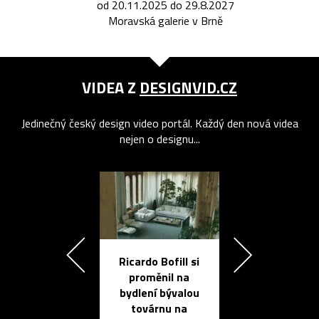
od 20.11.2025 do 29.8.2027
Moravská galerie v Brně
VIDEA Z
DESIGNVID.CZ
Jedinečný český design video portál. Každý den nová videa
nejen o designu...
Ricardo Bofill si
Přichází ten
proměnil na
propracovan
bydlení bývalou
elektronic
továrnu na
zápisník