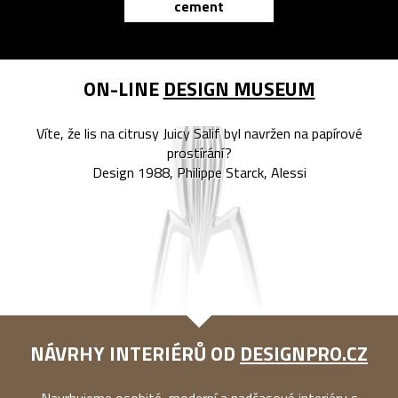
cement
reMarkable
ON-LINE
DESIGN MUSEUM
Víte, že lis na citrusy Juicy Salif byl navržen na papírové
prostírání?
Design 1988, Philippe Starck, Alessi
NÁVRHY INTERIÉRŮ OD
DESIGNPRO.CZ
Navrhujeme osobité, moderní a nadčasové interiéry s