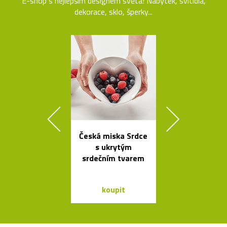
E-shop s nejlepším designem světa! Nábytek, svítidla,
dekorace, sklo, šperky...
Česká miska Srdce
Minimalisti
s ukrytým
dřevěné sch
srdečním tvarem
Step
koupit
koupit