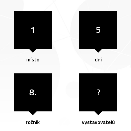
1
5
místo
dní
8.
?
ročník
vystavovatelů