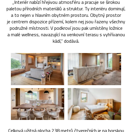
„Interiér nabízí hřejivou atmosféru a pracuje se širokou
paletou přírodních materiálů a struktur. Ty interiéru dominují,
a to nejen v hlavním obytném prostoru. Obytný prostor
je centrem dispozice přízemí, kolem nej jsou řazeny všechny
podružné místnosti. V podkroví jsou pak umístěny ložnice
a malé wellness, navazující na venkovní terasu s vyhřívanou
kádí,“ dodává.
Celková užitná plocha 238 metrů čtverečních je na horskou