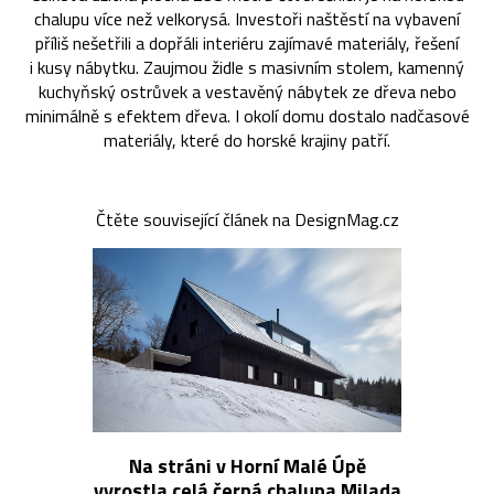
chalupu více než velkorysá. Investoři naštěstí na vybavení
příliš nešetřili a dopřáli interiéru zajímavé materiály, řešení
i kusy nábytku. Zaujmou židle s masivním stolem, kamenný
kuchyňský ostrůvek a vestavěný nábytek ze dřeva nebo
minimálně s efektem dřeva. I okolí domu dostalo nadčasové
materiály, které do horské krajiny patří.
Čtěte související článek na DesignMag.cz
Na stráni v Horní Malé Úpě
vyrostla celá černá chalupa Milada