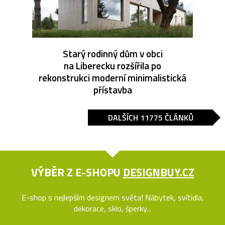
Starý rodinný dům v obci
na Liberecku rozšířila po
rekonstrukci moderní minimalistická
přístavba
DALŠÍCH 11775 ČLÁNKŮ
VÝBĚR Z E-SHOPU
DESIGNBUY.CZ
E-shop s nejlepším designem světa! Nábytek, svítidla,
dekorace, sklo, šperky...