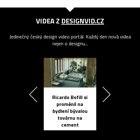
VIDEA Z
DESIGNVID.CZ
Jedinečný český design video portál. Každý den nová videa
nejen o designu...
Ricardo Bofill si
Přichází ten
proměnil na
propracovan
bydlení bývalou
elektronic
továrnu na
zápisník
cement
reMarkable