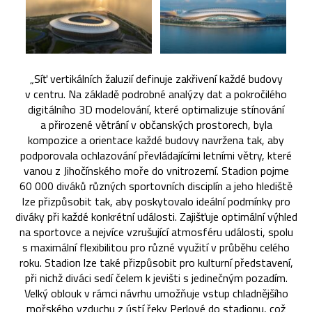
„Síť vertikálních žaluzií definuje zakřivení každé budovy
v centru. Na základě podrobné analýzy dat a pokročilého
digitálního 3D modelování, které optimalizuje stínování
a přirozené větrání v občanských prostorech, byla
kompozice a orientace každé budovy navržena tak, aby
podporovala ochlazování převládajícími letními větry, které
vanou z Jihočínského moře do vnitrozemí. Stadion pojme
60 000 diváků různých sportovních disciplín a jeho hlediště
lze přizpůsobit tak, aby poskytovalo ideální podmínky pro
diváky při každé konkrétní události. Zajišťuje optimální výhled
na sportovce a nejvíce vzrušující atmosféru události, spolu
s maximální flexibilitou pro různé využití v průběhu celého
roku. Stadion lze také přizpůsobit pro kulturní představení,
při nichž diváci sedí čelem k jevišti s jedinečným pozadím.
Velký oblouk v rámci návrhu umožňuje vstup chladnějšího
mořského vzduchu z ústí řeky Perlové do stadionu, což