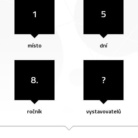
1
5
místo
dní
8.
?
ročník
vystavovatelů