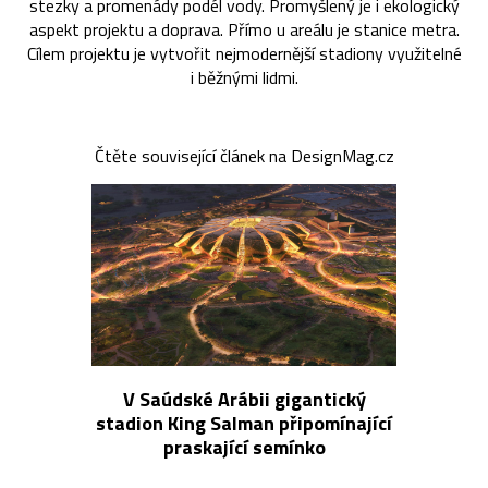
stezky a promenády podél vody. Promyšlený je i ekologický
aspekt projektu a doprava. Přímo u areálu je stanice metra.
Cílem projektu je vytvořit nejmodernější stadiony využitelné
i běžnými lidmi.
Čtěte související článek na DesignMag.cz
V Saúdské Arábii gigantický
stadion King Salman připomínající
praskající semínko