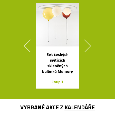
Set českých
Kvalitní a l
svítících
nastavitel
skleněných
lampy Bur
balónků Memory
koupit
koupit
VYBRANÉ AKCE Z
KALENDÁŘE