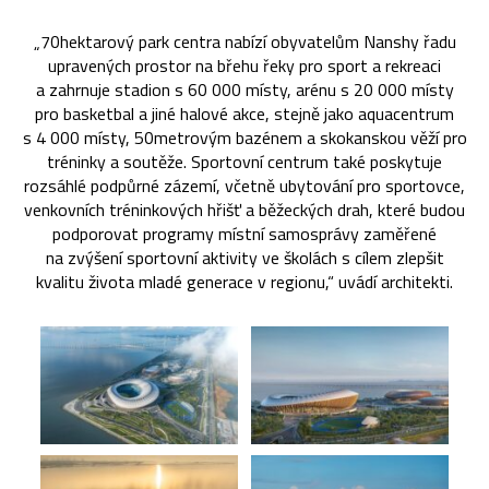
„70hektarový park centra nabízí obyvatelům Nanshy řadu
upravených prostor na břehu řeky pro sport a rekreaci
a zahrnuje stadion s 60 000 místy, arénu s 20 000 místy
pro basketbal a jiné halové akce, stejně jako aquacentrum
s 4 000 místy, 50metrovým bazénem a skokanskou věží pro
tréninky a soutěže. Sportovní centrum také poskytuje
rozsáhlé podpůrné zázemí, včetně ubytování pro sportovce,
venkovních tréninkových hřišť a běžeckých drah, které budou
podporovat programy místní samosprávy zaměřené
na zvýšení sportovní aktivity ve školách s cílem zlepšit
kvalitu života mladé generace v regionu,“ uvádí architekti.