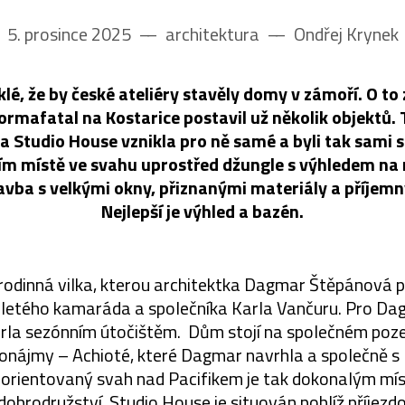
5. prosince 2025
––
architektura
––
Ondřej Krynek
lé, že by české ateliéry stavěly domy v zámoří. O to z
Formafatal na Kostarice postavil už několik objektů.
ka Studio House vznikla pro ně samé a byli tak sami 
ím místě ve svahu uprostřed džungle s výhledem na 
vba s velkými okny, přiznanými materiály a příjem
Nejlepší je výhled a bazén.
 rodinná vilka, kterou architektka Dagmar Štěpánová p
letého kamaráda a společníka Karla Vančuru. Pro Da
la sezónním útočištěm. Dům stojí na společném poze
onájmy – Achioté, které Dagmar navrhla a společně s 
ě orientovaný svah nad Pacifikem je tak dokonalým m
ý dobrodružství. Studio House je situován poblíž příjezd