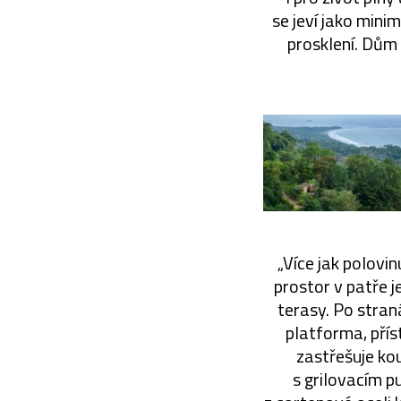
se jeví jako mini
prosklení. Dům 
„Více jak polovi
prostor v patře 
terasy. Po stran
platforma, pří
zastřešuje ko
s grilovacím p