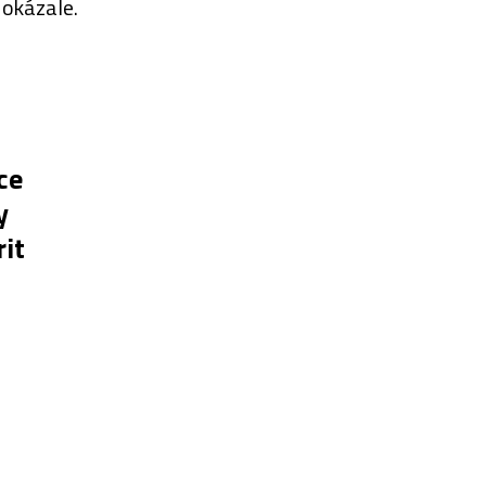
 okázale.
ce
y
rit