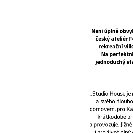
Není úplně obvyk
český ateliér 
rekreační vil
Na perfektn
jednoduchý sta
„Studio House je
a svého dlouho
domovem, pro Kar
krátkodobé pr
a provozuje. Jižn
i pro život pln