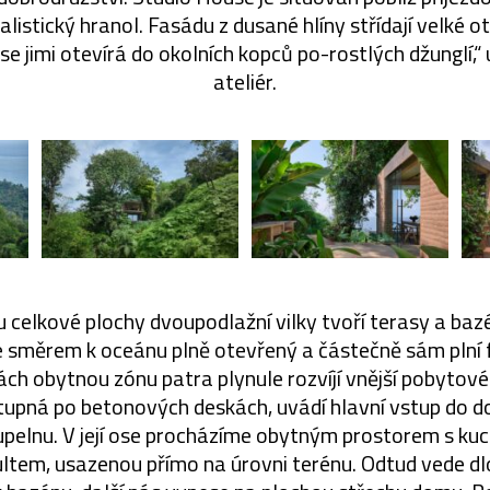
malistický hranol. Fasádu z dusané hlíny střídají velké 
se jimi otevírá do okolních kopců po-rostlých džunglí,“ 
ateliér.
nu celkové plochy dvoupodlažní vilky tvoří terasy a baz
je směrem k oceánu plně otevřený a částečně sám plní 
ách obytnou zónu patra plynule rozvíjí vnější pobytové p
stupná po betonových deskách, uvádí hlavní vstup do 
upelnu. V její ose procházíme obytným prostorem s kuc
ultem, usazenou přímo na úrovni terénu. Odtud vede d