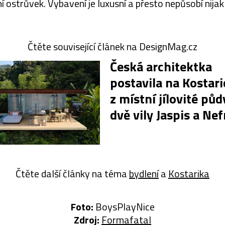
í ostrůvek. Vybavení je luxusní a přesto nepůsobí nijak
Čtěte související článek na DesignMag.cz
Česká architektka
postavila na Kostari
z místní jílovité půd
dvě vily Jaspis a Nef
Čtěte další články na téma
bydlení
a
Kostarika
Foto:
BoysPlayNice
Zdroj:
Formafatal