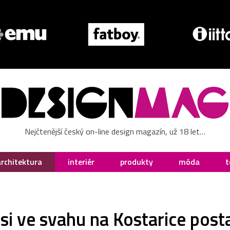
Nejčtenější český on-line design magazín, už 18 let…
architektura
interiér
produkty
móda
t
si ve svahu na Kostarice posta