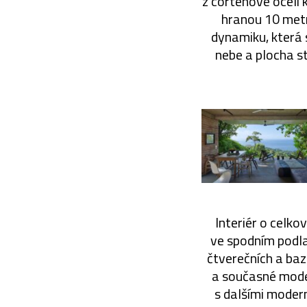
z cortenové oceli
hranou 10 metr
dynamiku, která 
nebe a plocha s
Interiér o celko
ve spodním podla
čtverečních a baz
a současné moder
s dalšími moder