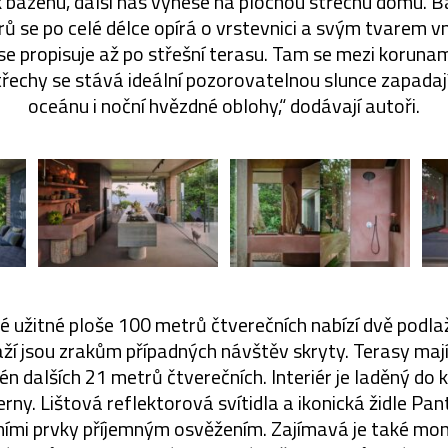
 k bazénu, další nás vynese na plochou střechu domu. 
ů se po celé délce opírá o vrstevnici a svým tvarem vn
se propisuje až po střešní terasu. Tam se mezi koruna
třechy se stává ideální pozorovatelnou slunce zapadají
oceánu i noční hvězdné oblohy,“ dodávají autoři.
vé užitné ploše 100 metrů čtverečních nabízí dvě podlaží
ží jsou zrakům případných návštěv skryty. Terasy maj
én dalších 21 metrů čtverečních. Interiér je laděný do
ny. Lištová reflektorová svítidla a ikonická židle Pant
ními prvky příjemným osvěžením. Zajímavá je také mon