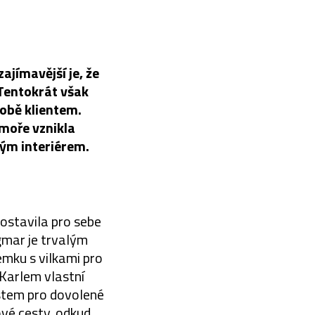
ajímavější je, že
 Tentokrát však
sobě klientem.
moře vznikla
ným interiérem.
ostavila pro sebe
gmar je trvalým
mku s vilkami pro
Karlem vlastní
ístem pro dovolené
ové cesty, odkud