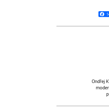
Ondřej K
modern
p