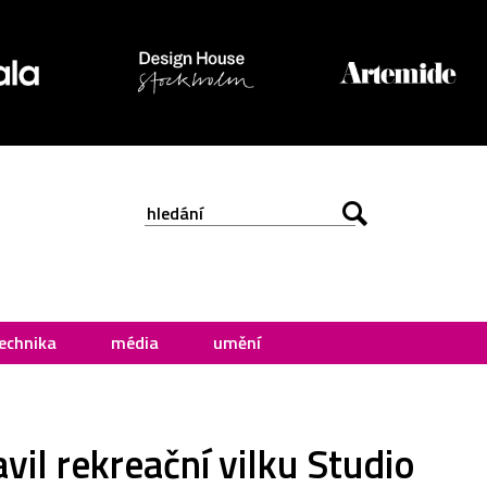
echnika
média
umění
vil rekreační vilku Studio