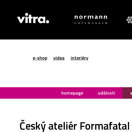
e-shop
videa
interiéry
homepage
události
Český ateliér Formafatal 