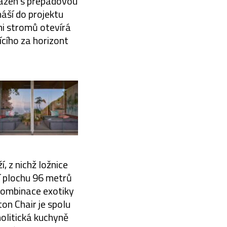
Bazén s přepadovou
áší do projektu
mi stromů otevírá
cího za horizont
, z nichž ložnice
í plochu 96 metrů
 kombinace exotiky
on Chair je spolu
olitická kuchyně