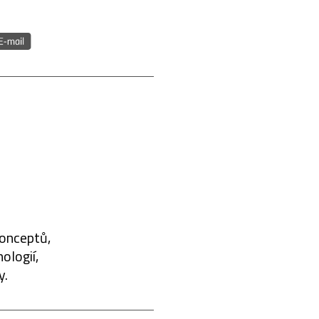
konceptů,
ologií,
y.