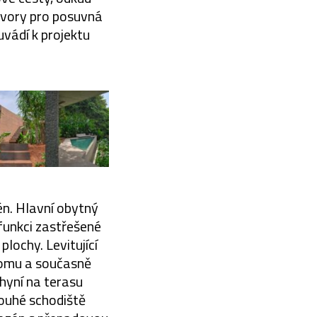
otvory pro posuvná
uvádí k projektu
én. Hlavní obytný
funkci zastřešené
lochy. Levitující
domu a současně
hyní na terasu
louhé schodiště