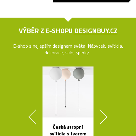
VÝBĚR Z E-SHOPU
DESIGNBUY.CZ
E-shop s nejlepším designem světa! Nábytek, svítidla,
dekorace, sklo, šperky...
Česká stropní
Křišťálová sví
svítidla s tvarem
ve tvaru ob