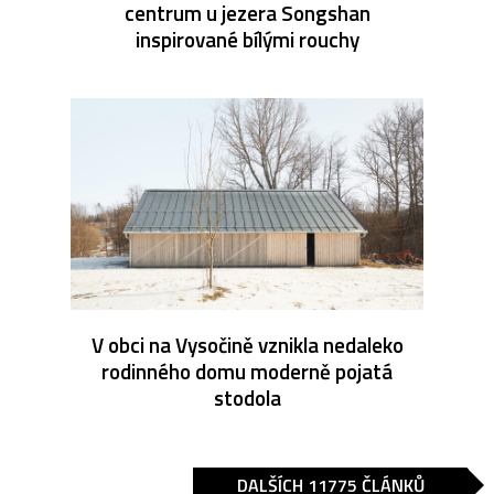
centrum u jezera Songshan
inspirované bílými rouchy
V obci na Vysočině vznikla nedaleko
rodinného domu moderně pojatá
stodola
DALŠÍCH 11775 ČLÁNKŮ