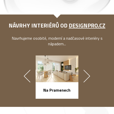
NÁVRHY INTERIÉRŮ OD
DESIGNPRO.CZ
Navrhujeme osobité, moderní a nadčasové interiéry s
nápadem...
náměstí Na Ba
Na Pramenech