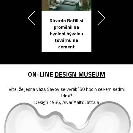
Ricardo Bofill si
Přichází ten
proměnil na
propracovan
bydlení bývalou
elektronic
továrnu na
zápisník
cement
reMarkable
ON-LINE
DESIGN MUSEUM
Víte, že jedna váza Savoy se vyrábí 30 hodin celkem sedmi
lidmi?
Design 1936, Alvar Aalto, Iittala