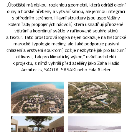
„Útočiště má nízkou, rozlehlou geometrii, která odráží okolní
duny a horské hřebeny a vytváří silnou, ale jemnou integraci
s přírodním terénem. Hlavní struktury jsou uspořádány
kolem řady propojených nádvoří, která usnadňují přirozené
větrání a koordinují světlo v rafinované souhře stínů
a textur. Tato prostorová logika nejen odkazuje na historické
marocké typologie mediny, ale také podporuje pasivní
chlazení a vrstvení soukromí, což je nezbytné jak pro kulturní
citlivost, tak pro klimatický výkon,“ uvádí architekti
k projektu, s nímž vyhráli před ateliéry jako Zaha Hadid
Architects, SAOTA, SASAKI nebo Fala Atelier.