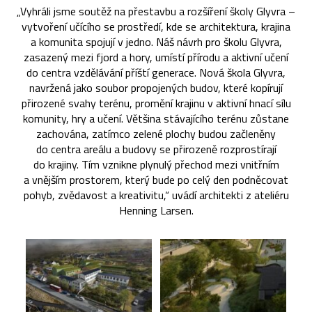
„Vyhráli jsme soutěž na přestavbu a rozšíření školy Glyvra –
vytvoření učícího se prostředí, kde se architektura, krajina
a komunita spojují v jedno. Náš návrh pro školu Glyvra,
zasazený mezi fjord a hory, umístí přírodu a aktivní učení
do centra vzdělávání příští generace. Nová škola Glyvra,
navržená jako soubor propojených budov, které kopírují
přirozené svahy terénu, promění krajinu v aktivní hnací sílu
komunity, hry a učení. Většina stávajícího terénu zůstane
zachována, zatímco zelené plochy budou začleněny
do centra areálu a budovy se přirozeně rozprostírají
do krajiny. Tím vznikne plynulý přechod mezi vnitřním
a vnějším prostorem, který bude po celý den podněcovat
pohyb, zvědavost a kreativitu,“ uvádí architekti z ateliéru
Henning Larsen.