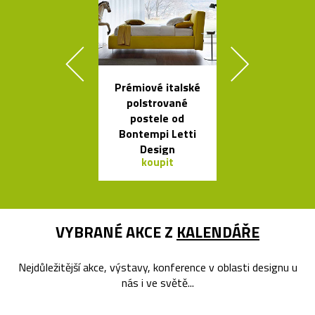
Prémiové italské
Kvalitní a l
polstrované
nastavitel
postele od
lampy Bur
Bontempi Letti
Design
koupit
koupit
VYBRANÉ AKCE Z
KALENDÁŘE
Nejdůležitější akce, výstavy, konference v oblasti designu u
nás i ve světě...