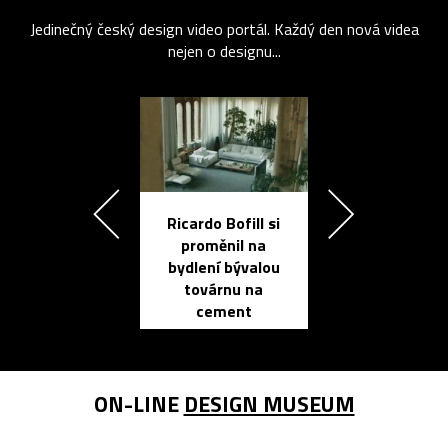
Jedinečný český design video portál. Každý den nová videa
nejen o designu...
Ricardo Bofill si
Přichází ten
proměnil na
propracovan
bydlení bývalou
elektronic
továrnu na
zápisník
cement
reMarkable
ON-LINE
DESIGN MUSEUM