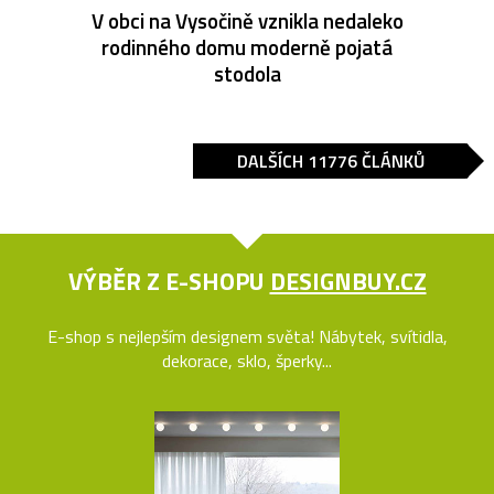
V obci na Vysočině vznikla nedaleko
rodinného domu moderně pojatá
stodola
DALŠÍCH 11776 ČLÁNKŮ
VÝBĚR Z E-SHOPU
DESIGNBUY.CZ
E-shop s nejlepším designem světa! Nábytek, svítidla,
dekorace, sklo, šperky...