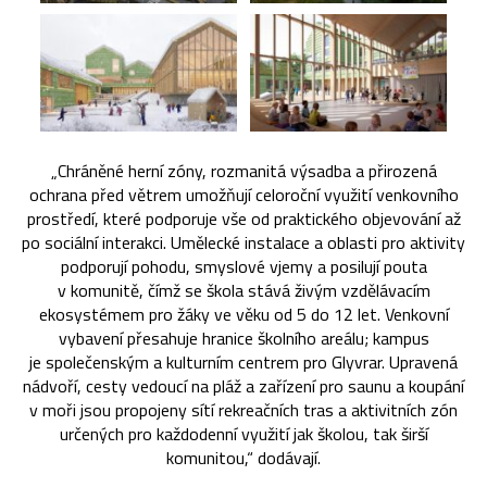
„Chráněné herní zóny, rozmanitá výsadba a přirozená
ochrana před větrem umožňují celoroční využití venkovního
prostředí, které podporuje vše od praktického objevování až
po sociální interakci. Umělecké instalace a oblasti pro aktivity
podporují pohodu, smyslové vjemy a posilují pouta
v komunitě, čímž se škola stává živým vzdělávacím
ekosystémem pro žáky ve věku od 5 do 12 let. Venkovní
vybavení přesahuje hranice školního areálu; kampus
je společenským a kulturním centrem pro Glyvrar. Upravená
nádvoří, cesty vedoucí na pláž a zařízení pro saunu a koupání
v moři jsou propojeny sítí rekreačních tras a aktivitních zón
určených pro každodenní využití jak školou, tak širší
komunitou,“ dodávají.