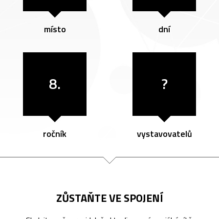
místo
dní
8.
?
ročník
vystavovatelů
ZŮSTAŇTE VE SPOJENÍ