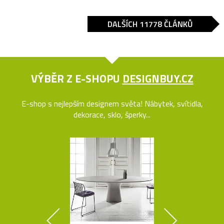
DALŠÍCH 11778 ČLÁNKŮ
VÝBĚR Z E-SHOPU
DESIGNBUY.CZ
E-shop s nejlepším designem světa! Nábytek, svítidla,
dekorace, sklo, šperky...