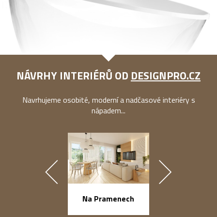
NÁVRHY INTERIÉRŮ OD
DESIGNPRO.CZ
Navrhujeme osobité, moderní a nadčasové interiéry s
nápadem...
náměstí Na Ba
Na Pramenech