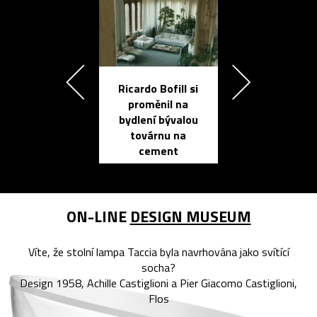
Ricardo Bofill si
Přichází ten
proměnil na
propracovan
bydlení bývalou
elektronic
továrnu na
zápisník
cement
reMarkable
ON-LINE
DESIGN MUSEUM
Víte, že stolní lampa Taccia byla navrhována jako svítící
socha?
Design 1958, Achille Castiglioni a Pier Giacomo Castiglioni,
Flos