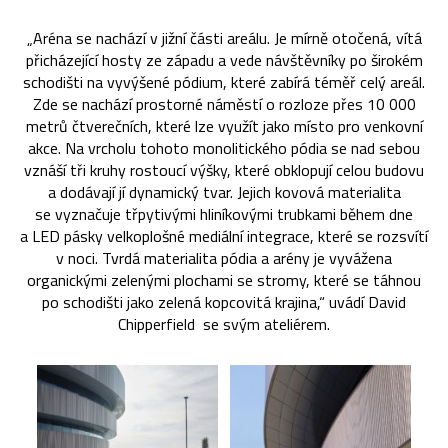
„Aréna se nachází v jižní části areálu. Je mírně otočená, vítá
přicházející hosty ze západu a vede návštěvníky po širokém
schodišti na vyvýšené pódium, které zabírá téměř celý areál.
Zde se nachází prostorné náměstí o rozloze přes 10 000
metrů čtverečních, které lze využít jako místo pro venkovní
akce. Na vrcholu tohoto monolitického pódia se nad sebou
vznáší tři kruhy rostoucí výšky, které obklopují celou budovu
a dodávají jí dynamický tvar. Jejich kovová materialita
se vyznačuje třpytivými hliníkovými trubkami během dne
a LED pásky velkoplošné mediální integrace, které se rozsvítí
v noci. Tvrdá materialita pódia a arény je vyvážena
organickými zelenými plochami se stromy, které se táhnou
po schodišti jako zelená kopcovitá krajina,“ uvádí David
Chipperfield se svým ateliérem.