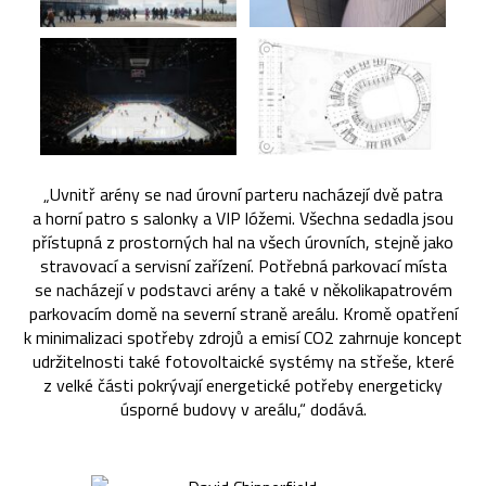
„Uvnitř arény se nad úrovní parteru nacházejí dvě patra
a horní patro s salonky a VIP lóžemi. Všechna sedadla jsou
přístupná z prostorných hal na všech úrovních, stejně jako
stravovací a servisní zařízení. Potřebná parkovací místa
se nacházejí v podstavci arény a také v několikapatrovém
parkovacím domě na severní straně areálu. Kromě opatření
k minimalizaci spotřeby zdrojů a emisí CO2 zahrnuje koncept
udržitelnosti také fotovoltaické systémy na střeše, které
z velké části pokrývají energetické potřeby energeticky
úsporné budovy v areálu,“ dodává.