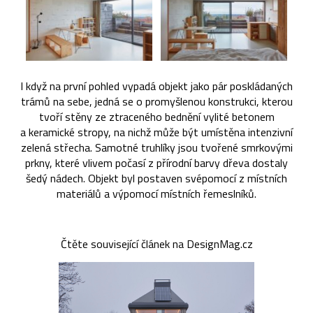
I když na první pohled vypadá objekt jako pár poskládaných
trámů na sebe, jedná se o promyšlenou konstrukci, kterou
tvoří stěny ze ztraceného bednění vylité betonem
a keramické stropy, na nichž může být umístěna intenzivní
zelená střecha. Samotné truhlíky jsou tvořené smrkovými
prkny, které vlivem počasí z přírodní barvy dřeva dostaly
šedý nádech. Objekt byl postaven svépomocí z místních
materiálů a výpomocí místních řemeslníků.
Čtěte související článek na DesignMag.cz