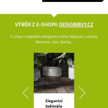
VÝBĚR Z E-SHOPU
DESIGNBUY.CZ
E-shop s nejlepším designem světa! Nábytek, svítidla,
dekorace, sklo, šperky...
Elegantní
Stolek Tabl
květináče
kovovou desk