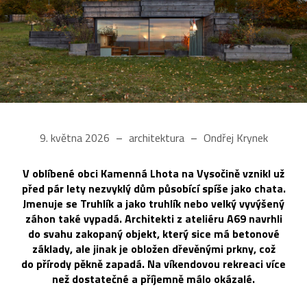
9. května 2026
architektura
Ondřej Krynek
V oblíbené obci Kamenná Lhota na Vysočině vznikl už
před pár lety nezvyklý dům působící spíše jako chata.
Jmenuje se Truhlík a jako truhlík nebo velký vyvýšený
záhon také vypadá. Architekti z ateliéru A69 navrhli
do svahu zakopaný objekt, který sice má betonové
základy, ale jinak je obložen dřevěnými prkny, což
do přírody pěkně zapadá. Na víkendovou rekreaci více
než dostatečné a příjemně málo okázalé.