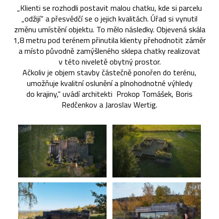
„Klienti se rozhodli postavit malou chatku, kde si parcelu
„odžijí“ a přesvědčí se o jejich kvalitách. Úřad si vynutil
změnu umístění objektu. To mělo následky. Objevená skála
1,8 metru pod terénem přinutila klienty přehodnotit záměr
a místo původně zamýšleného sklepa chatky realizovat
v této niveletě obytný prostor.
Ačkoliv je objem stavby částečně ponořen do terénu,
umožňuje kvalitní oslunění a plnohodnotné výhledy
do krajiny,“ uvádí architekti Prokop Tomášek, Boris
Redčenkov a Jaroslav Wertig.