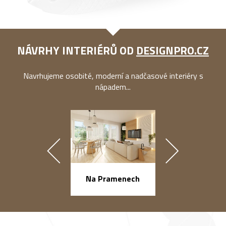
NÁVRHY INTERIÉRŮ OD
DESIGNPRO.CZ
Navrhujeme osobité, moderní a nadčasové interiéry s
nápadem...
náměstí Na Ba
Na Pramenech