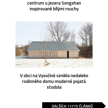
centrum u jezera Songshan
inspirované bílými rouchy
V obci na Vysočině vznikla nedaleko
rodinného domu moderně pojatá
stodola
DALŠÍCH 11775 ČLÁNKŮ