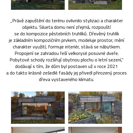
„Právě zapuštění do terénu ovlivnilo stylizaci a charakter
objektu. Silueta domu není zřejmá, rozpouští
se do kompozice pěstebních truhlíků. Dřevěný truhlík
je základním kompozičním prvkem, modeluje prostor, mění
charakter využití, formuje interiér, stává se nábytkem.
Propojení se zahradou řeší velkorysé posuvné dveře.
Pobytové schody rozšiřují obytnou plochu o letní sezení,“
dodávají s tím, že dům byl postaven už v roce 2021
a do takto krásně zešedlé fasády jej přivedl přirozený proces
dřeva vystaveného klimatu.