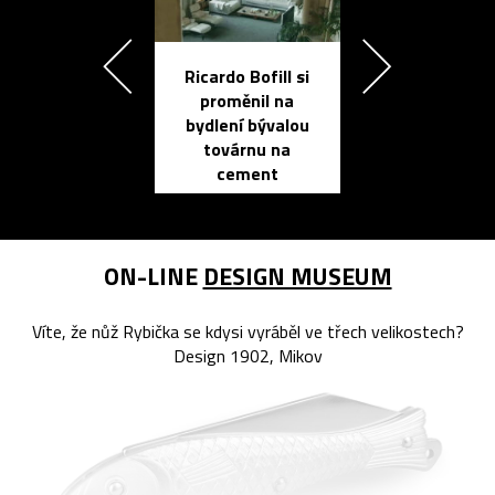
Ricardo Bofill si
Přichází ten
proměnil na
propracovan
bydlení bývalou
elektronic
továrnu na
zápisník
cement
reMarkable
ON-LINE
DESIGN MUSEUM
Víte, že nůž Rybička se kdysi vyráběl ve třech velikostech?
Design 1902, Mikov