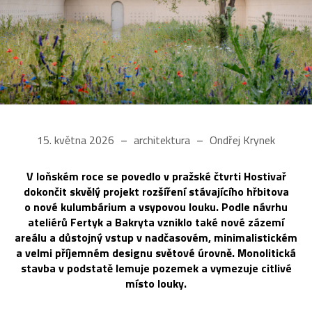
15. května 2026
architektura
Ondřej Krynek
V loňském roce se povedlo v pražské čtvrti Hostivař
dokončit skvělý projekt rozšíření stávajícího hřbitova
o nové kulumbárium a vsypovou louku. Podle návrhu
ateliérů Fertyk a Bakryta vzniklo také nové zázemí
areálu a důstojný vstup v nadčasovém, minimalistickém
a velmi příjemném designu světové úrovně. Monolitická
stavba v podstatě lemuje pozemek a vymezuje citlivé
místo louky.