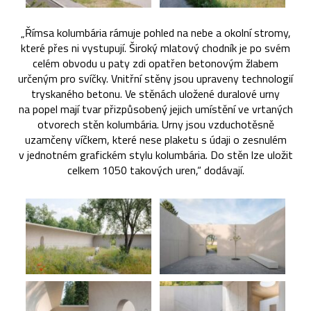
„Římsa kolumbária rámuje pohled na nebe a okolní stromy,
které přes ni vystupují. Široký mlatový chodník je po svém
celém obvodu u paty zdi opatřen betonovým žlabem
určeným pro svíčky. Vnitřní stěny jsou upraveny technologií
tryskaného betonu. Ve stěnách uložené duralové urny
na popel mají tvar přizpůsobený jejich umístění ve vrtaných
otvorech stěn kolumbária. Urny jsou vzduchotěsně
uzamčeny víčkem, které nese plaketu s údaji o zesnulém
v jednotném grafickém stylu kolumbária. Do stěn lze uložit
celkem 1050 takových uren,“ dodávají.