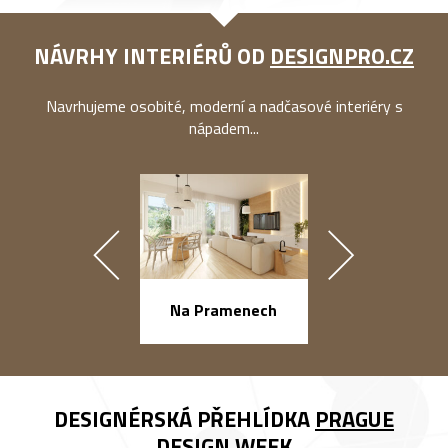
NÁVRHY INTERIÉRŮ OD
DESIGNPRO.CZ
Navrhujeme osobité, moderní a nadčasové interiéry s
nápadem...
náměstí Na Ba
Na Pramenech
DESIGNÉRSKÁ PŘEHLÍDKA
PRAGUE
DESIGN WEEK