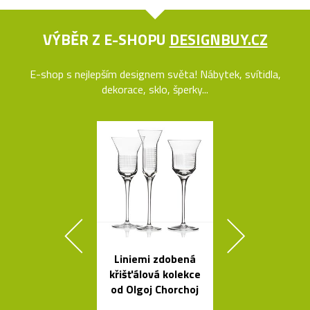
VÝBĚR Z E-SHOPU
DESIGNBUY.CZ
E-shop s nejlepším designem světa! Nábytek, svítidla,
dekorace, sklo, šperky...
Liniemi zdobená
Stolek Tabl
křišťálová kolekce
kovovou desk
od Olgoj Chorchoj
tvaru mís