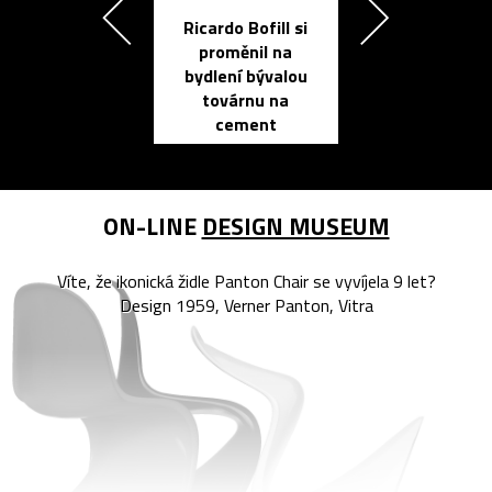
Ricardo Bofill si
Přichází ten
proměnil na
propracovan
bydlení bývalou
elektronic
továrnu na
zápisník
cement
reMarkable
ON-LINE
DESIGN MUSEUM
Víte, že ikonická židle Panton Chair se vyvíjela 9 let?
Design 1959, Verner Panton, Vitra