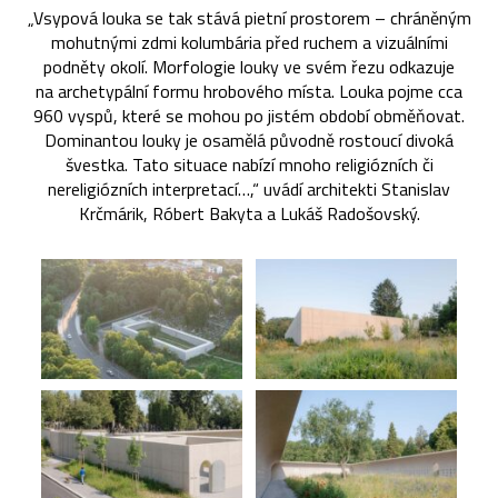
„Vsypová louka se tak stává pietní prostorem – chráněným
mohutnými zdmi kolumbária před ruchem a vizuálními
podněty okolí. Morfologie louky ve svém řezu odkazuje
na archetypální formu hrobového místa. Louka pojme cca
960 vyspů, které se mohou po jistém období obměňovat.
Dominantou louky je osamělá původně rostoucí divoká
švestka. Tato situace nabízí mnoho religiózních či
nereligiózních interpretací…,“ uvádí architekti Stanislav
Krčmárik, Róbert Bakyta a Lukáš Radošovský.