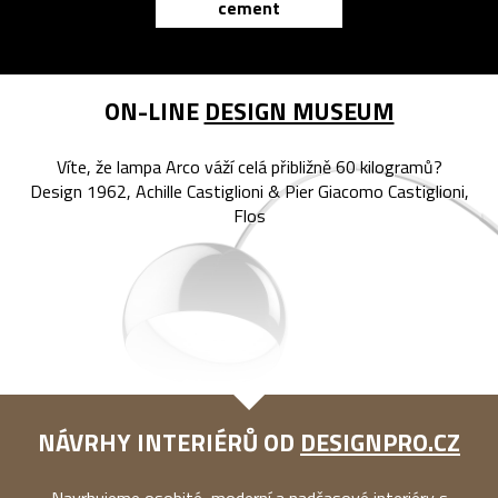
cement
reMarkable
ON-LINE
DESIGN MUSEUM
Víte, že lampa Arco váží celá přibližně 60 kilogramů?
Design 1962, Achille Castiglioni & Pier Giacomo Castiglioni,
Flos
NÁVRHY INTERIÉRŮ OD
DESIGNPRO.CZ
Navrhujeme osobité, moderní a nadčasové interiéry s