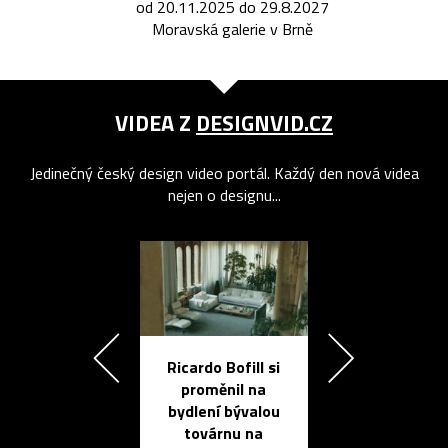
od 20.11.2025 do 29.8.2027
Moravská galerie v Brně
VIDEA Z
DESIGNVID.CZ
Jedinečný český design video portál. Každý den nová videa
nejen o designu...
Ricardo Bofill si
Přichází ten
proměnil na
propracovan
bydlení bývalou
elektronic
továrnu na
zápisník