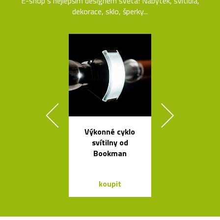
E-shop s nejlepším designem světa! Nábytek, svítidla,
dekorace, sklo, šperky...
Výkonné cyklo
Kolekce svít
svítilny od
Formakami
Bookman
dřeva a pap
koupit
koupit