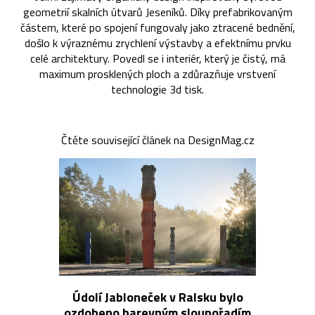
geometrií skalních útvarů Jeseníků. Díky prefabrikovaným
částem, které po spojení fungovaly jako ztracené bednění,
došlo k výraznému zrychlení výstavby a efektnímu prvku
celé architektury. Povedl se i interiér, který je čistý, má
maximum prosklených ploch a zdůrazňuje vrstvení
technologie 3d tisk.
Čtěte související článek na DesignMag.cz
Údolí Jabloneček v Ralsku bylo
ozdobeno barevným sloupořadím