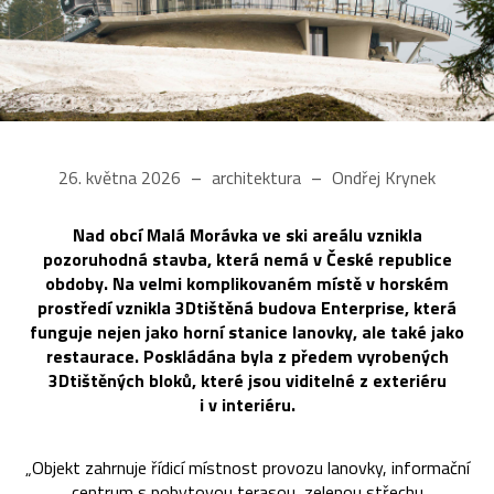
26. května 2026
architektura
Ondřej Krynek
Nad obcí Malá Morávka ve ski areálu vznikla
pozoruhodná stavba, která nemá v České republice
obdoby. Na velmi komplikovaném místě v horském
prostředí vznikla 3Dtištěná budova Enterprise, která
funguje nejen jako horní stanice lanovky, ale také jako
restaurace. Poskládána byla z předem vyrobených
3Dtištěných bloků, které jsou viditelné z exteriéru
i v interiéru.
„Objekt zahrnuje řídicí místnost provozu lanovky, informační
centrum s pobytovou terasou, zelenou střechu