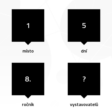
1
5
místo
dní
8.
?
ročník
vystavovatelů