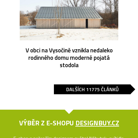
V obci na Vysočině vznikla nedaleko
rodinného domu moderně pojatá
stodola
DALŠÍCH 11775 ČLÁNKŮ
VÝBĚR Z E-SHOPU
DESIGNBUY.CZ