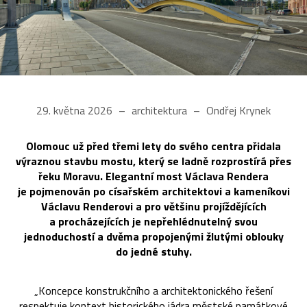
29. května 2026
architektura
Ondřej Krynek
Olomouc už před třemi lety do svého centra přidala
výraznou stavbu mostu, který se ladně rozprostírá přes
řeku Moravu. Elegantní most Václava Rendera
je pojmenován po císařském architektovi a kameníkovi
Václavu Renderovi a pro většinu projíždějících
a procházejících je nepřehlédnutelný svou
jednoduchostí a dvěma propojenými žlutými oblouky
do jedné stuhy.
„Koncepce konstrukčního a architektonického řešení
respektuje kontext historického jádra městské památkové