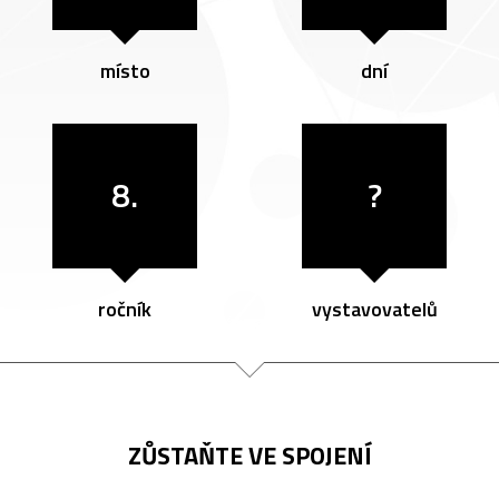
místo
dní
8.
?
ročník
vystavovatelů
ZŮSTAŇTE VE SPOJENÍ