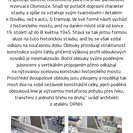
rezervace Olomouce. Snaží se potlačit dopravní charakter
stavby a spíše se vztahuje svým tvaroslovím i detailem
k člověku, než k autu, či tramvaji. Ve své formě návrh vychází
z historického mostu, jenž na daném místě stál od konce
19. století až do 8. května 1945. Stává se tak jistou formou
aluze na tuto historickou stavbu, aniž by se však vzdal
odkazu na současnou dobu. Oblouky přiznávají struktivnost
konstrukce svými táhly, přičemž výškový profil obloukových
nosníků je minimalizován. Boční oblouky svými podélnými
pásnicemi s vertikálním propojením přímo odkazují
na nýtovanou ocelovou konstrukci historického mostu.
Prostřední dvoupolové oblouky jsou zdvojeny a rozdělují tak
most dva na sobě nezávislé konstrukční celky, jejich podélná
oblouková linie je výtvarnou metaforou pohybu přes řeku,
transferu z jednoho břehu na druhý,“ uvádí architekti
z ateliéru DRNH.