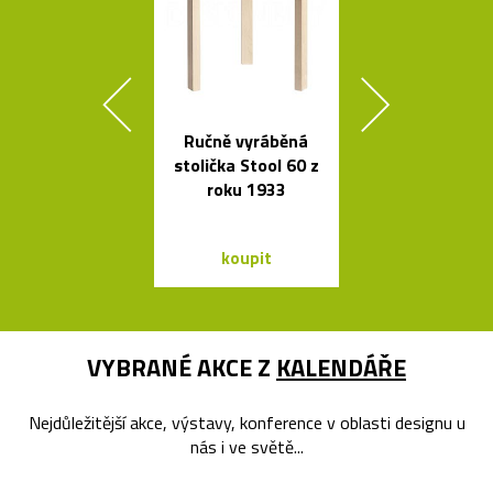
Ručně vyráběná
České
stolička Stool 60 z
minimalisti
roku 1933
skleněné v
Seven
koupit
koupit
VYBRANÉ AKCE Z
KALENDÁŘE
Nejdůležitější akce, výstavy, konference v oblasti designu u
nás i ve světě...