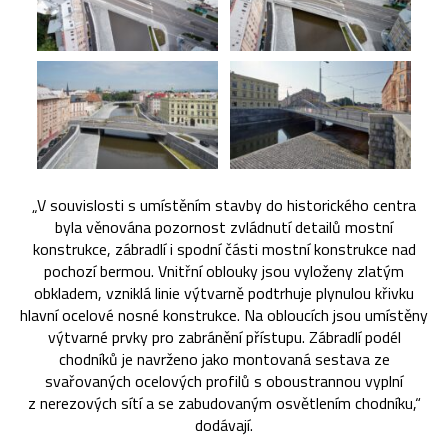
„V souvislosti s umístěním stavby do historického centra
byla věnována pozornost zvládnutí detailů mostní
konstrukce, zábradlí i spodní části mostní konstrukce nad
pochozí bermou. Vnitřní oblouky jsou vyloženy zlatým
obkladem, vzniklá linie výtvarně podtrhuje plynulou křivku
hlavní ocelové nosné konstrukce. Na obloucích jsou umístěny
výtvarné prvky pro zabránění přístupu. Zábradlí podél
chodníků je navrženo jako montovaná sestava ze
svařovaných ocelových profilů s oboustrannou vyplní
z nerezových sítí a se zabudovaným osvětlením chodníku,“
dodávají.