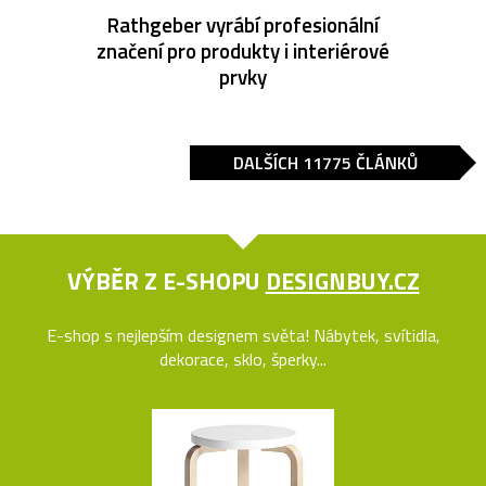
Rathgeber vyrábí profesionální
značení pro produkty i interiérové
prvky
DALŠÍCH 11775 ČLÁNKŮ
VÝBĚR Z E-SHOPU
DESIGNBUY.CZ
E-shop s nejlepším designem světa! Nábytek, svítidla,
dekorace, sklo, šperky...