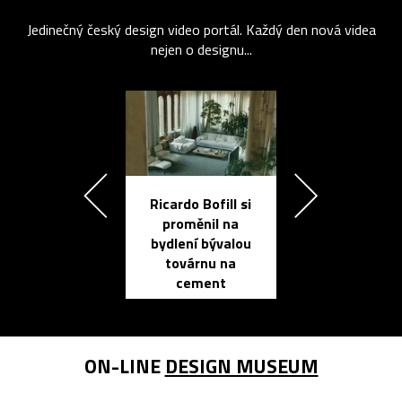
Jedinečný český design video portál. Každý den nová videa
nejen o designu...
Ricardo Bofill si
Přichází ten
proměnil na
propracovan
bydlení bývalou
elektronic
továrnu na
zápisník
cement
reMarkable
ON-LINE
DESIGN MUSEUM