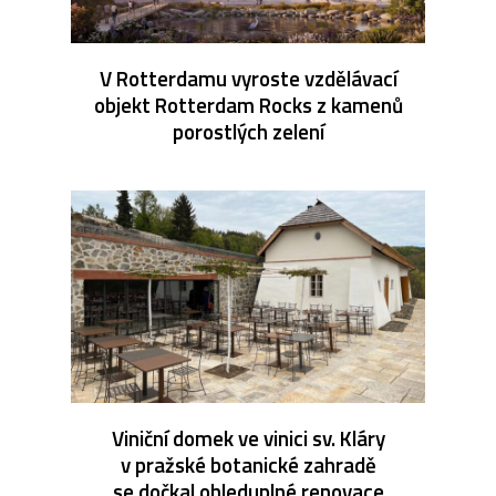
V Rotterdamu vyroste vzdělávací
objekt Rotterdam Rocks z kamenů
porostlých zelení
Viniční domek ve vinici sv. Kláry
v pražské botanické zahradě
se dočkal ohleduplné renovace