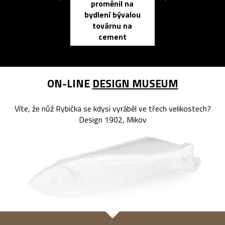
proměnil na
propracovan
bydlení bývalou
elektronic
továrnu na
zápisník
cement
reMarkable
ON-LINE
DESIGN MUSEUM
Víte, že nůž Rybička se kdysi vyráběl ve třech velikostech?
Design 1902, Mikov