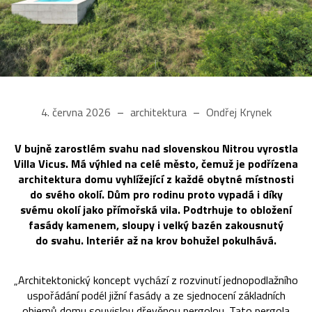
4. června 2026
architektura
Ondřej Krynek
V bujně zarostlém svahu nad slovenskou Nitrou vyrostla
Villa Vicus. Má výhled na celé město, čemuž je podřízena
architektura domu vyhlížející z každé obytné místnosti
do svého okolí. Dům pro rodinu proto vypadá i díky
svému okolí jako přímořská vila. Podtrhuje to obložení
fasády kamenem, sloupy i velký bazén zakousnutý
do svahu. Interiér až na krov bohužel pokulhává.
„Architektonický koncept vychází z rozvinutí jednopodlažního
uspořádání podél jižní fasády a ze sjednocení základních
objemů domu souvislou dřevěnou pergolou. Tato pergola