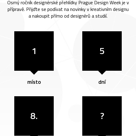
Osmý ročník designérské přehlídky Prague Design Week je v
přípravě. Přijďte se podívat na novinky v kreativním designu
a nakoupit přímo od designérů a studií.
1
5
místo
dní
8.
?