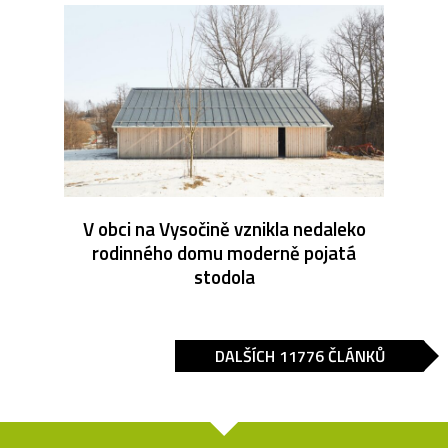
V obci na Vysočině vznikla nedaleko
rodinného domu moderně pojatá
stodola
DALŠÍCH 11776 ČLÁNKŮ