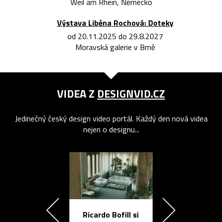
Weil am Rhein, Německo
Výstava Liběna Rochová: Doteky
od 20.11.2025 do 29.8.2027
Moravská galerie v Brně
VIDEA Z
DESIGNVID.CZ
Jedinečný český design video portál. Každý den nová videa
nejen o designu...
Ricardo Bofill si
Přichází ten