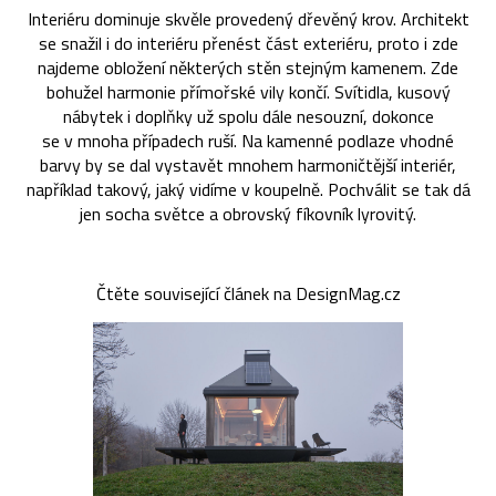
Interiéru dominuje skvěle provedený dřevěný krov. Architekt
se snažil i do interiéru přenést část exteriéru, proto i zde
najdeme obložení některých stěn stejným kamenem. Zde
bohužel harmonie přímořské vily končí. Svítidla, kusový
nábytek i doplňky už spolu dále nesouzní, dokonce
se v mnoha případech ruší. Na kamenné podlaze vhodné
barvy by se dal vystavět mnohem harmoničtější interiér,
například takový, jaký vidíme v koupelně. Pochválit se tak dá
jen socha světce a obrovský fíkovník lyrovitý.
Čtěte související článek na DesignMag.cz