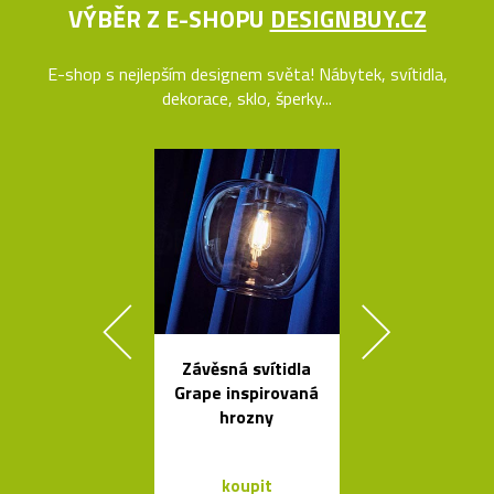
VÝBĚR Z E-SHOPU
DESIGNBUY.CZ
E-shop s nejlepším designem světa! Nábytek, svítidla,
dekorace, sklo, šperky...
Závěsná svítidla
České křišťá
Grape inspirovaná
sklenice 
hrozny
britskéh
designér
koupit
koupit