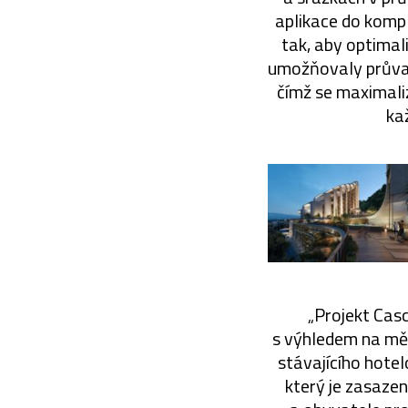
aplikace do kompl
tak, aby optimal
umožňovaly průvan
čímž se maximaliz
ka
„Projekt Casc
s výhledem na měs
stávajícího hote
který je zasaze