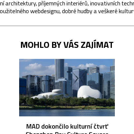
í architektury, příjemných interiérů, inovativních techn
oužitelného webdesignu, dobré hudby a veškeré kultur
MOHLO BY VÁS ZAJÍMAT
MAD dokončilo kulturní čtvrť