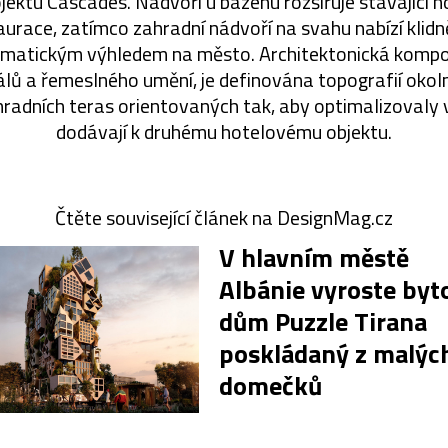
jektu Cascades. Nádvoří u bazénu rozšiřuje stávající 
urace, zatímco zahradní nádvoří na svahu nabízí klidn
amatickým výhledem na město. Architektonická kompoz
álů a řemeslného umění, je definována topografií okol
radních teras orientovaných tak, aby optimalizovaly vý
dodávají k druhému hotelovému objektu.
Čtěte související článek na DesignMag.cz
V hlavním městě
Albánie vyroste byt
dům Puzzle Tirana
poskládaný z malýc
domečků