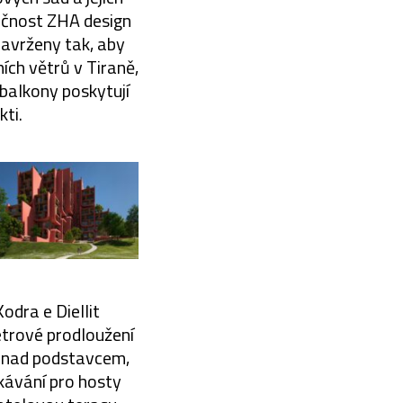
lečnost ZHA design
navrženy tak, aby
ch větrů v Tiraně,
 balkony poskytují
ti.
odra e Diellit
etrové prodloužení
é nad podstavcem,
kávání pro hosty