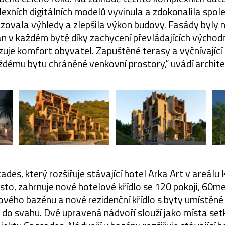
exních digitálních modelů vyvinula a zdokonalila spo
izovala výhledy a zlepšila výkon budovy. Fasády byly 
 v každém bytě díky zachycení převládajících východní
uje komfort obyvatel. Zapuštěné terasy a vyčnívající
ždému bytu chráněné venkovní prostory,“ uvádí architek
ades, který rozšiřuje stávající hotel Arka Art v areálu K
to, zahrnuje nové hotelové křídlo se 120 pokoji, 60m
lového bazénu a nové rezidenční křídlo s byty umístěn
n do svahu. Dvě upravená nádvoří slouží jako místa set