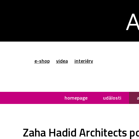
e-shop
videa
interiéry
homepage
události
Zaha Hadid Architects p