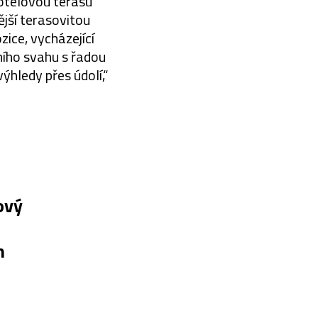
hotelovou terasu
ější terasovitou
ice, vycházející
ního svahu s řadou
hledy přes údolí,“
ový
h