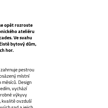
se opět rozroste
nického ateliéru
cades. Ve svahu
čistě bytový dům,
ch hor.
, zahrnuje pestrou
 osázený místní
h měsíců. Design
ředím, vychází
odrobné výkyvy
, kvalitě ovzduší
vých sad a jejich