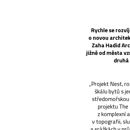
Rychle se rozví
o novou archite
Zaha Hadid Arc
jižně od města v
druhá 
„Projekt Nest, ro
škálu bytů s j
středomořskou f
projektu The 
z komplexní a
v topografii, sl
a srážkách v prů