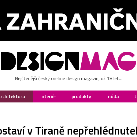
Nejčtenější český on-line design magazín, už 18 let…
architektura
interiér
produkty
móda
t
ostaví v Tiraně nepřehlédnut