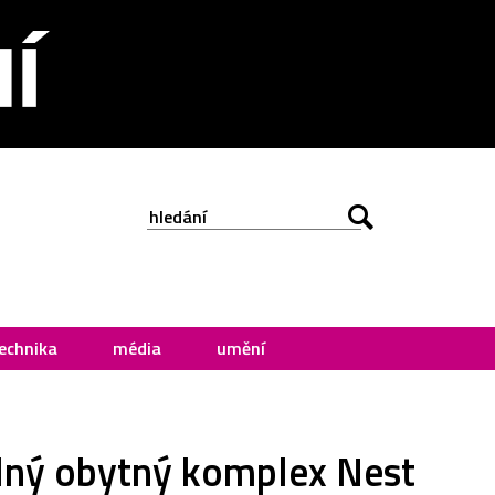
echnika
média
umění
elný obytný komplex Nest