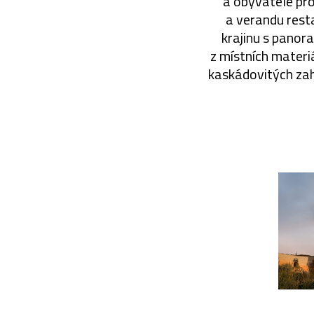
a obyvatele pro
a verandu resta
krajinu s panor
z místních materi
kaskádovitých zah