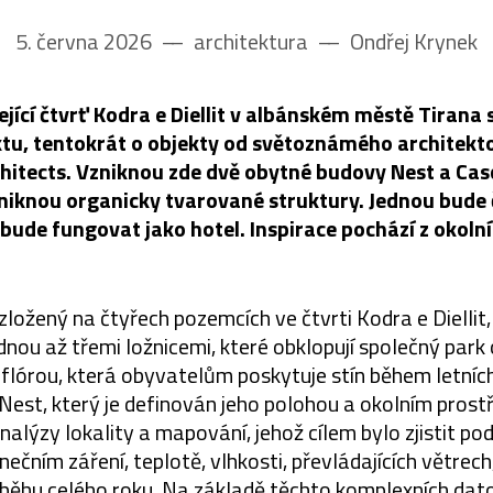
5. června 2026
––
architektura
––
Ondřej Krynek
jející čtvrť Kodra e Diellit v albánském městě Tirana 
ktu, tentokrát o objekty od světoznámého architekto
hitects. Vzniknou zde dvě obytné budovy Nest a Cas
zniknou organicky tvarované struktury. Jednou bude 
bude fungovat jako hotel. Inspirace pochází z okolní
zložený na čtyřech pozemcích ve čtvrti Kodra e Diellit
ednou až třemi ložnicemi, které obklopují společný park
lórou, která obyvatelům poskytuje stín během letníc
Nest, který je definován jeho polohou a okolním prost
nalýzy lokality a mapování, jehož cílem bylo zjistit p
unečním záření, teplotě, vlhkosti, převládajících větrech
běhu celého roku. Na základě těchto komplexních dato