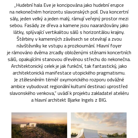
„Hudební hala Eve je koncipována jako hudební erupce
na nekonečném horizontu slavonských polí. Dva koncertní
sály, jeden velký a jeden malý, rámují veřejný prostor mezi
sebou. Fasády ze dřeva a kamene jsou naaranžovány jako
látky, splývající vertikalitou sálů s horizontálou krajiny.
Štěrbiny v kamenných závěsech se otevírají a zvou
návštěvníky ke vstupu a prozkoumání. Hlavní foyer
je rámováno dvěma zrcadly obloženými stěnami koncertních
sálů, opakujícími stanovou dřevěnou střechu do nekonečna.
Architektonický celek je jak funkční, tak fantastický, jako
architektonická manifestace utopického pragmatismu.
Je ztělesněním téměř oxymorického rozporu odvážné
ambice vybudovat regionální kulturní destinaci uprostřed
slavonského venkova,“ uvádí k projektu zakladatel ateliéru
a hlavní architekt Bjarke Ingels z BIG.