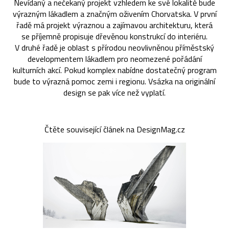
Nevídaný a nečekaný projekt vzhledem ke své lokalitě bude
výrazným lákadlem a značným oživením Chorvatska. V první
řadě má projekt výraznou a zajímavou architekturu, která
se příjemně propisuje dřevěnou konstrukcí do interiéru.
V druhé řadě je oblast s přírodou neovlivněnou příměstský
developmentem lákadlem pro neomezené pořádání
kulturních akcí. Pokud komplex nabídne dostatečný program
bude to výrazná pomoc zemi i regionu. Vsázka na originální
design se pak více než vyplatí.
Čtěte související článek na DesignMag.cz