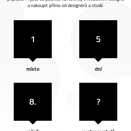
a nakoupit přímo od designérů a studií.
1
5
místo
dní
8.
?