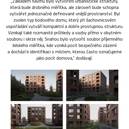
„Základem návrhu bylo vytvoření urbanistické struktury,
která bude drobného měřítka, ale zároveň bude schopna
vytvářet jednoznačně definované vnější prostranství. Byl
zvolen typ bodového domu, který při šachovnicovém
uspořádání vytváří kompaktní a dobře prostupnou strukturu.
Vznikají také rozmanité průhledy a vazby přímo v obytném
souboru i skrze něj. Snahou bylo vytvořit soubor příjemného
lidského měřítka, kde vzniká pocit bezpečného zázemí
a dochází k identifikaci s místem, kterou často označujeme
jako pocit domova,“ dodávají.