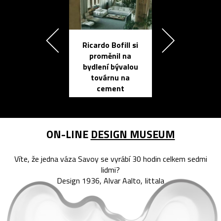
Ricardo Bofill si
Přichází ten
proměnil na
propracovan
bydlení bývalou
elektronic
továrnu na
zápisník
cement
reMarkable
ON-LINE
DESIGN MUSEUM
Víte, že jedna váza Savoy se vyrábí 30 hodin celkem sedmi
lidmi?
Design 1936, Alvar Aalto, Iittala