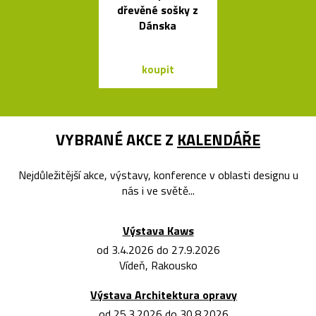
dřevěné sošky z
odšťavňovač 
Dánska
Salif od Sta
koupit
koupit
VYBRANÉ AKCE Z
KALENDÁŘE
Nejdůležitější akce, výstavy, konference v oblasti designu u
nás i ve světě...
Výstava Kaws
od 3.4.2026 do 27.9.2026
Vídeň, Rakousko
Výstava Architektura opravy
od 25.3.2026 do 30.8.2026