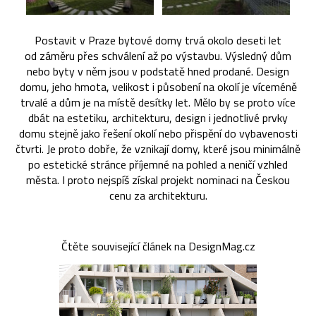
Postavit v Praze bytové domy trvá okolo deseti let
od záměru přes schválení až po výstavbu. Výsledný dům
nebo byty v něm jsou v podstatě hned prodané. Design
domu, jeho hmota, velikost i působení na okolí je víceméně
trvalé a dům je na místě desítky let. Mělo by se proto více
dbát na estetiku, architekturu, design i jednotlivé prvky
domu stejně jako řešení okolí nebo přispění do vybavenosti
čtvrti. Je proto dobře, že vznikají domy, které jsou minimálně
po estetické stránce příjemné na pohled a neničí vzhled
města. I proto nejspíš získal projekt nominaci na Českou
cenu za architekturu.
Čtěte související článek na DesignMag.cz