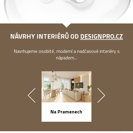
NÁVRHY INTERIÉRŮ OD
DESIGNPRO.CZ
Navrhujeme osobité, moderní a nadčasové interiéry s
nápadem...
náměstí Na Ba
Na Pramenech