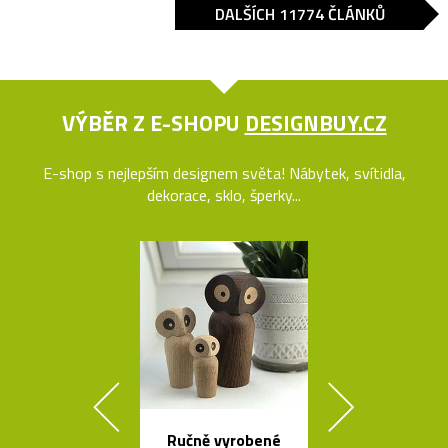
DALŠÍCH 11774 ČLÁNKŮ
VÝBĚR Z E-SHOPU
DESIGNBUY.CZ
E-shop s nejlepším designem světa! Nábytek, svítidla,
dekorace, sklo, šperky...
Ručně vyrobené
Legendár