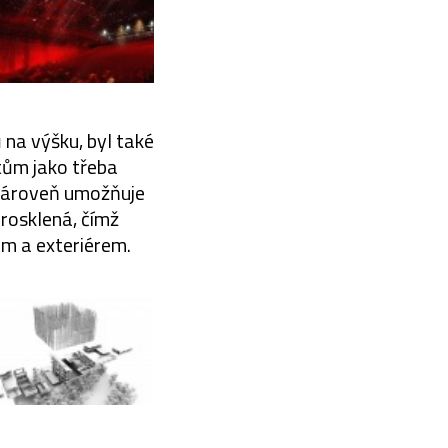
 na výšku, byl také
ktům jako třeba
 zároveň umožňuje
prosklená, čímž
em a exteriérem.