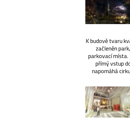
K budově tvaru kvá
začleněn park,
parkovací místa.
přímý vstup do
napomáhá cirkul