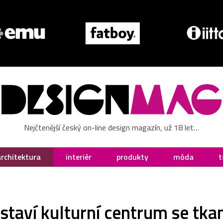
Nejčtenější český on-line design magazín, už 18 let…
architektura
interiér
produkty
móda
t
taví kulturní centrum se tk