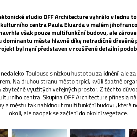
ektonické studio OFF Architecture vyhrálo v lednu t
 kulturního centra Paula Eluarda v malém jihofran
avrhla však pouze multifunkční budovu, ale zárov
u dominantu města hlavně díky netradičně dřevěně 
rojekt byl nyní představen v rozšířené detailní podob
nedaleko Toulouse s nízkou hustotou zalidnění, ale za 
em. Na druhou stranu město trpící, kvůli špatně organi
a zbytečně využitých veřejných prostor. Z těchto důvo
ulturního centra. Skupina OFF Architecture přinesla ná
y a městu tak nabídnout multifunkční budovu, která n
okolí, ale naopak se začlení do okolní vegetace.