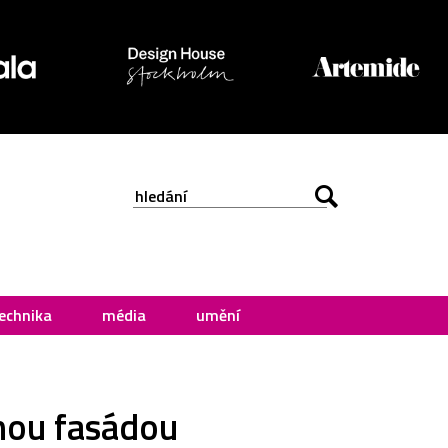
echnika
média
umění
anou fasádou