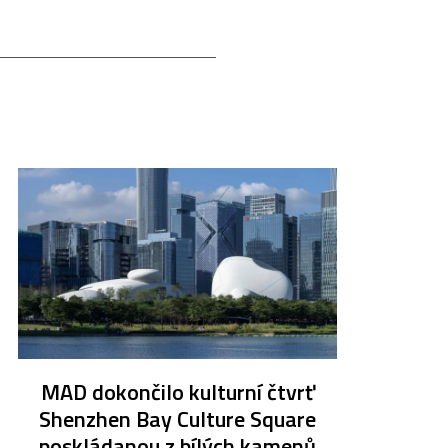
MAD dokončilo kulturní čtvrť
Shenzhen Bay Culture Square
poskládanou z bílých kamenů