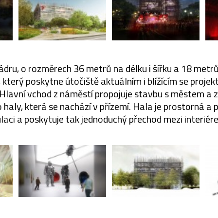
dru, o rozměrech 36 metrů na délku i šířku a 18 metrů
 který poskytne útočiště aktuálním i blížícím se proje
 Hlavní vchod z náměstí propojuje stavbu s městem a
 haly, která se nachází v přízemí. Hala je prostorná a 
aci a poskytuje tak jednoduchý přechod mezi interiér