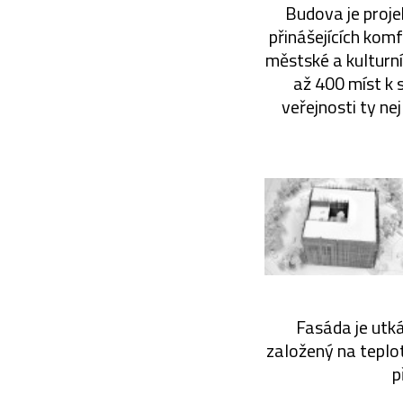
Budova je proje
přinášejících komf
městské a kulturní
až 400 míst k 
veřejnosti ty ne
Fasáda je utká
založený na teplot
p