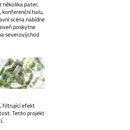
 několika pater,
, konferenční halu,
lavní scéna nabídne
ároveň poskytne
t na severovýchod
iltrující efekt
tost. Tento projekt
í.