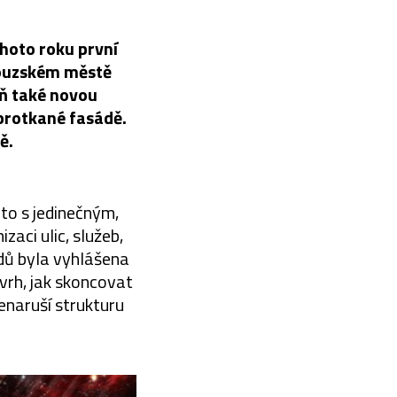
ohoto roku první
couzském městě
eň také novou
protkané fasádě.
ě.
to s jedinečným,
zaci ulic, služeb,
dů byla vyhlášena
vrh, jak skoncovat
enaruší strukturu