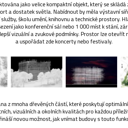
ktována jako velice kompaktní objekt, který se skládá z
ort a dostatek světla. Nabídnout by měla výstavní síň
 služby, školu umění, knihovnu a technické prostory. H
sezení jako konferenční sál nebo 1 000 míst k stání, z
jlepší vizuální a zvukové podmínky. Prostor lze otevří
a uspořádat zde koncerty nebo festivaly.
na z mnoha dřevěných částí, které poskytují optimální, f
ních, vizuálních a okolních kvalitách pro každou příleži
řináší novou možnost, jak vnímat budovy s touto funkc