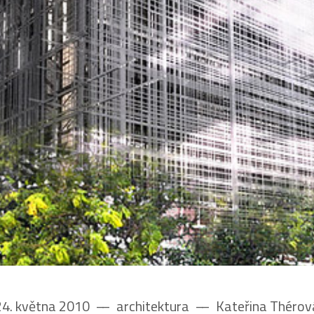
24. května 2010
––
architektura
––
Kateřina Thérov