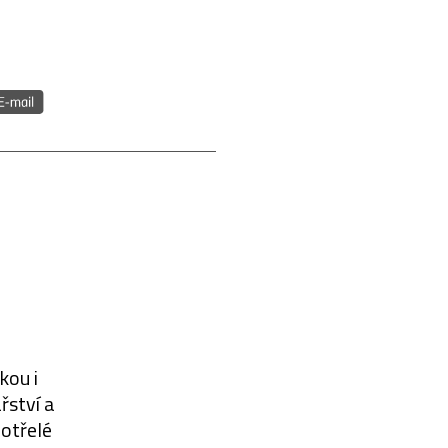
kou i
řství a
eotřelé