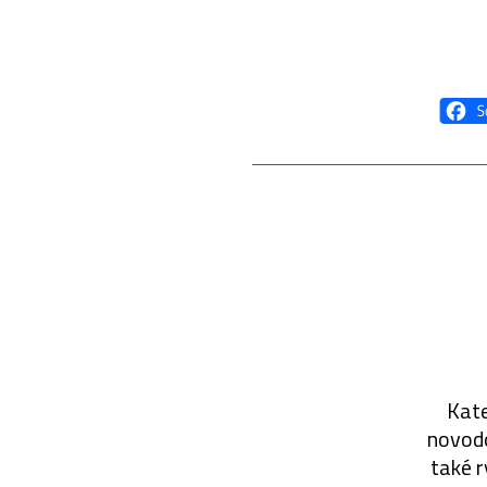
Kate
novodo
také r