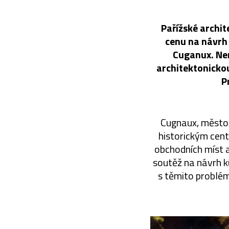
Pařížské archit
cenu na návrh
Cuganux. Nen
architektonicko
P
Cugnaux, město 
historickým centr
obchodních míst 
soutěž na návrh k
s těmito problém