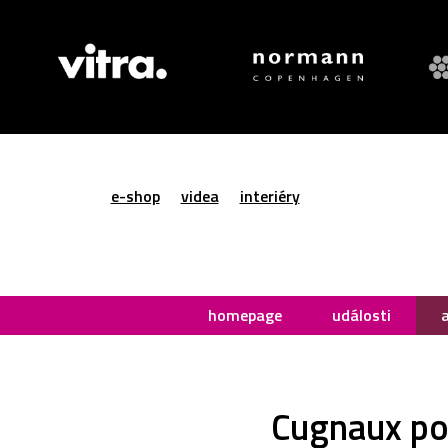
e-shop
videa
interiéry
homepage
události
Cugnaux pos