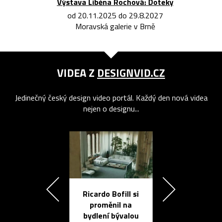
Výstava Liběna Rochová: Doteky
od 20.11.2025 do 29.8.2027
Moravská galerie v Brně
VIDEA Z
DESIGNVID.CZ
Jedinečný český design video portál. Každý den nová videa
nejen o designu...
Ricardo Bofill si
Přichází ten
proměnil na
propracovan
bydlení bývalou
elektronic