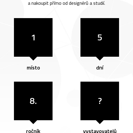
a nakoupit přímo od designérů a studií.
1
5
místo
dní
8.
?
ročník
vystavovatelů