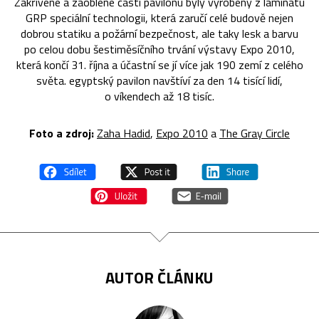
Zakřivené a zaoblené části pavilonu byly vyrobeny z laminátu
GRP speciální technologii, která zaručí celé budově nejen
dobrou statiku a požární bezpečnost, ale taky lesk a barvu
po celou dobu šestiměsíčního trvání výstavy Expo 2010,
která končí 31. října a účastní se jí více jak 190 zemí z celého
světa. egyptský pavilon navštíví za den 14 tisící lidí,
o víkendech až 18 tisíc.
Foto a zdroj:
Zaha Hadid
,
Expo 2010
a
The Gray Circle
AUTOR ČLÁNKU