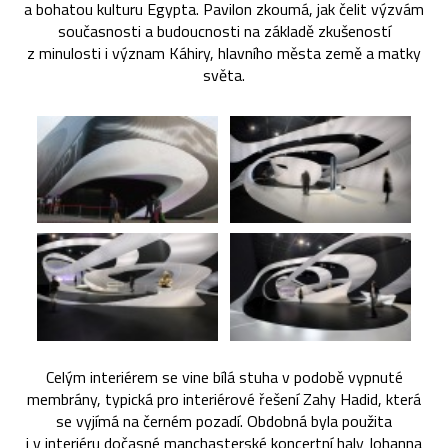
a bohatou kulturu Egypta. Pavilon zkoumá, jak čelit výzvám
současnosti a budoucnosti na základě zkušeností
z minulosti i význam Káhiry, hlavního města země a matky
světa.
Celým interiérem se vine bílá stuha v podobě vypnuté
membrány, typická pro interiérové řešení Zahy Hadid, která
se vyjímá na černém pozadí. Obdobná byla použita
i v interiéru dočasné manchasterské koncertní haly Johanna