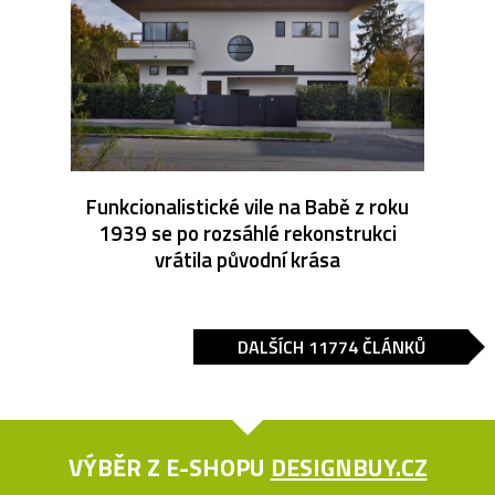
Funkcionalistické vile na Babě z roku
1939 se po rozsáhlé rekonstrukci
vrátila původní krása
DALŠÍCH 11774 ČLÁNKŮ
VÝBĚR Z E-SHOPU
DESIGNBUY.CZ