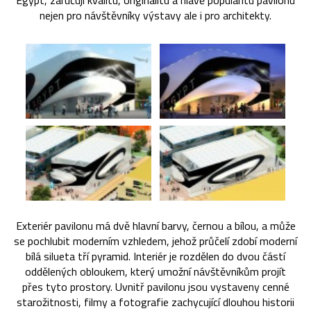
Egypt, zaručují kvalitu, originalitu a hlavě popularitu pavilonu
nejen pro návštěvníky výstavy ale i pro architekty.
Exteriér pavilonu má dvě hlavní barvy, černou a bílou, a může
se pochlubit moderním vzhledem, jehož průčelí zdobí moderní
bílá silueta tří pyramid. Interiér je rozdělen do dvou částí
oddělených obloukem, který umožní návštěvníkům projít
přes tyto prostory. Uvnitř pavilonu jsou vystaveny cenné
starožitnosti, filmy a fotografie zachycující dlouhou historii