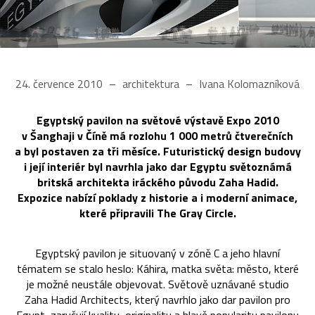
24. července 2010
architektura
Ivana Kolomazníková
Egyptský pavilon na světové výstavě Expo 2010
v Šanghaji v Číně má rozlohu 1 000 metrů čtverečních
a byl postaven za tři měsíce. Futuristický design budovy
i její interiér byl navrhla jako dar Egyptu světoznámá
britská architekta iráckého původu Zaha Hadid.
Expozice nabízí poklady z historie a i moderní animace,
které připravili The Gray Circle.
Egyptský pavilon je situovaný v zóně C a jeho hlavní
tématem se stalo heslo: Káhira, matka světa: město, které
je možné neustále objevovat. Světově uznávané studio
Zaha Hadid Architects, který navrhlo jako dar pavilon pro