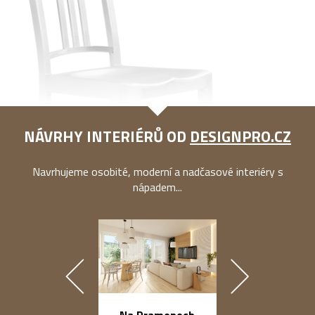
NÁVRHY INTERIÉRŮ OD
DESIGNPRO.CZ
Navrhujeme osobité, moderní a nadčasové interiéry s
nápadem...
náměstí Na Ba
Na Pramenech