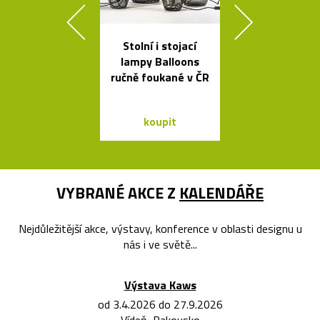
Stolní i stojací
Mramorové s
lampy Balloons
a polstrov
ručně foukané v ČR
lavičky Po
koupit
koupit
VYBRANÉ AKCE Z
KALENDÁŘE
Nejdůležitější akce, výstavy, konference v oblasti designu u
nás i ve světě...
Výstava Kaws
od 3.4.2026 do 27.9.2026