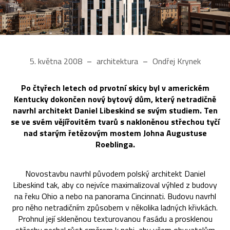
5. května 2008
architektura
Ondřej Krynek
Po čtyřech letech od prvotní skicy byl v americkém
Kentucky dokončen nový bytový dům, který netradičně
navrhl architekt Daniel Libeskind se svým studiem. Ten
se ve svém vějířovitém tvarů s nakloněnou střechou tyčí
nad starým řetězovým mostem Johna Augustuse
Roeblinga.
Novostavbu navrhl původem polský architekt Daniel
Libeskind tak, aby co nejvíce maximalizoval výhled z budovy
na řeku Ohio a nebo na panorama Cincinnati. Budovu navrhl
pro něho netradičním způsobem v několika ladných křivkách.
Prohnul její skleněnou texturovanou fasádu a prosklenou