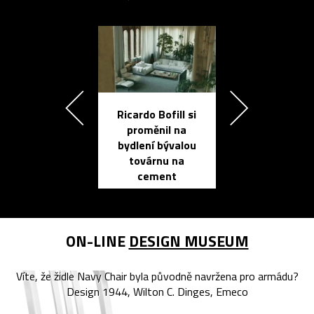
Ricardo Bofill si
Přichází ten
proměnil na
propracovan
bydlení bývalou
elektronic
továrnu na
zápisník
cement
reMarkable
ON-LINE
DESIGN MUSEUM
Víte, že židle Navy Chair byla původně navržena pro armádu?
Design 1944, Wilton C. Dinges, Emeco