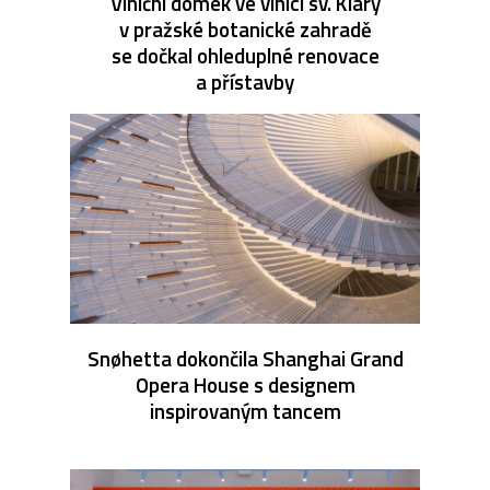
Viniční domek ve vinici sv. Kláry
v pražské botanické zahradě
se dočkal ohleduplné renovace
a přístavby
Snøhetta dokončila Shanghai Grand
Opera House s designem
inspirovaným tancem