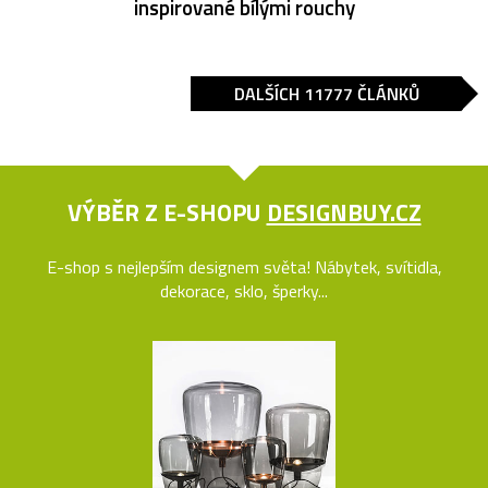
inspirované bílými rouchy
DALŠÍCH 11777 ČLÁNKŮ
VÝBĚR Z E-SHOPU
DESIGNBUY.CZ
E-shop s nejlepším designem světa! Nábytek, svítidla,
dekorace, sklo, šperky...