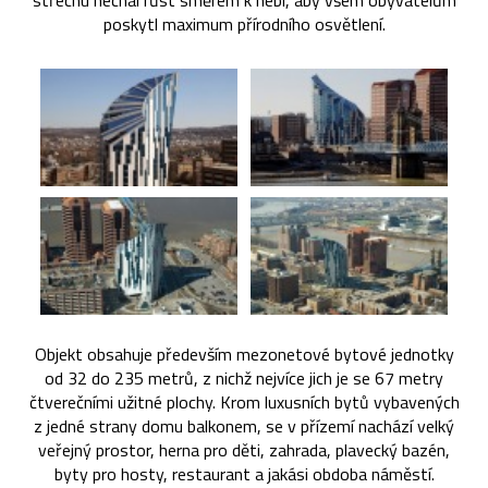
střechu nechal růst směrem k nebi, aby všem obyvatelům
poskytl maximum přírodního osvětlení.
Objekt obsahuje především mezonetové bytové jednotky
od 32 do 235 metrů, z nichž nejvíce jich je se 67 metry
čtverečními užitné plochy. Krom luxusních bytů vybavených
z jedné strany domu balkonem, se v přízemí nachází velký
veřejný prostor, herna pro děti, zahrada, plavecký bazén,
byty pro hosty, restaurant a jakási obdoba náměstí.