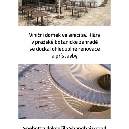
Viniční domek ve vinici sv. Kláry
v pražské botanické zahradě
se dočkal ohleduplné renovace
a přístavby
Snøhetta dokončila Shanghai Grand