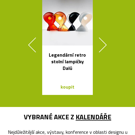
Legendární retro
Nehořlav
stolní lampičky
schránky na k
Dalú
od počítačů 
koupit
koupit
VYBRANÉ AKCE Z
KALENDÁŘE
Nejdůležitější akce, výstavy, konference v oblasti designu u