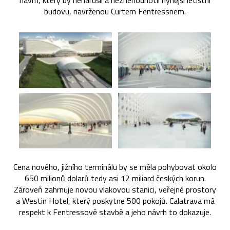
návrh, který by nenarušil a neznehodnotil nynější letištní
budovu, navrženou Curtem Fentressnem.
Cena nového, jižního terminálu by se měla pohybovat okolo
650 milionů dolarů tedy asi 12 miliard českých korun.
Zároveň zahrnuje novou vlakovou stanici, veřejné prostory
a Westin Hotel, který poskytne 500 pokojů. Calatrava má
respekt k Fentressově stavbě a jeho návrh to dokazuje.