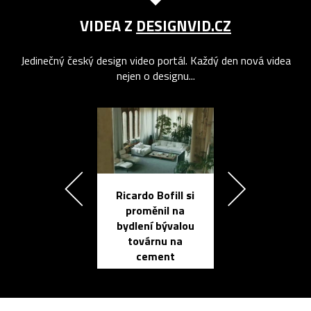
VIDEA Z
DESIGNVID.CZ
Jedinečný český design video portál. Každý den nová videa
nejen o designu...
Ricardo Bofill si
Přichází ten
proměnil na
propracovan
bydlení bývalou
elektronic
továrnu na
zápisník
cement
reMarkable