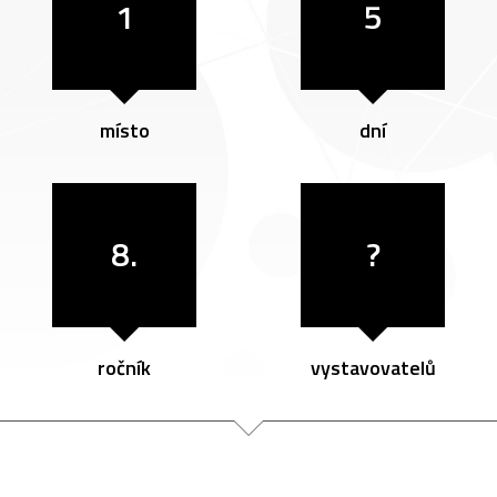
1
5
místo
dní
8.
?
ročník
vystavovatelů