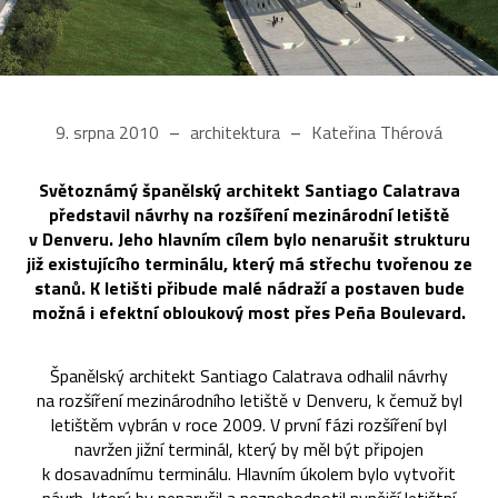
9. srpna 2010
architektura
Kateřina Thérová
Světoznámý španělský architekt Santiago Calatrava
představil návrhy na rozšíření mezinárodní letiště
v Denveru. Jeho hlavním cílem bylo nenarušit strukturu
již existujícího terminálu, který má střechu tvořenou ze
stanů. K letišti přibude malé nádraží a postaven bude
možná i efektní obloukový most přes Peña Boulevard.
Španělský architekt Santiago Calatrava odhalil návrhy
na rozšíření mezinárodního letiště v Denveru, k čemuž byl
letištěm vybrán v roce 2009. V první fázi rozšíření byl
navržen jižní terminál, který by měl být připojen
k dosavadnímu terminálu. Hlavním úkolem bylo vytvořit