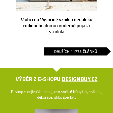
V obci na Vysočině vznikla nedaleko
rodinného domu moderně pojatá
stodola
DALŠÍCH 11775 ČLÁNKŮ
VÝBĚR Z E-SHOPU
DESIGNBUY.CZ
E-shop s nejlepším designem světa! Nábytek, svítidla,
dekorace, sklo, šperky...