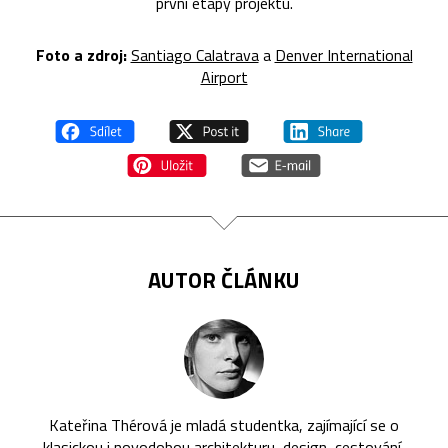
první etapy projektu.
Foto a zdroj:
Santiago Calatrava
a
Denver International
Airport
AUTOR ČLÁNKU
Kateřina Thérová je mladá studentka, zajímající se o
klasickou i novodobou architekturu, design, cestování,