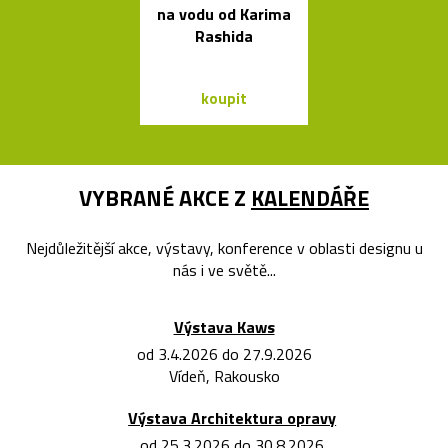
na vodu od Karima
XL od Fran
Rashida
Gehryho
koupit
koupit
VYBRANÉ AKCE Z
KALENDÁŘE
Nejdůležitější akce, výstavy, konference v oblasti designu u
nás i ve světě...
Výstava Kaws
od 3.4.2026 do 27.9.2026
Vídeň, Rakousko
Výstava Architektura opravy
od 25.3.2026 do 30.8.2026