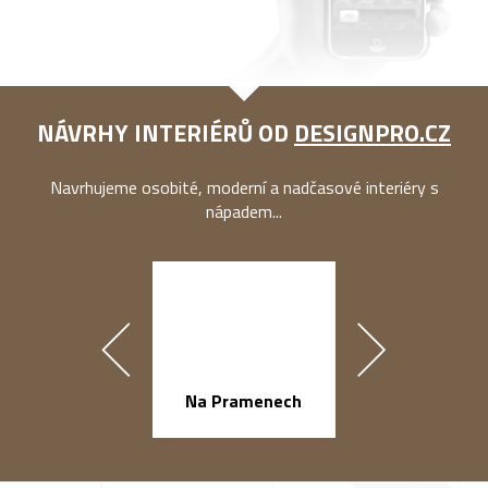
NÁVRHY INTERIÉRŮ OD
DESIGNPRO.CZ
Navrhujeme osobité, moderní a nadčasové interiéry s
nápadem...
náměstí Na Ba
Na Pramenech