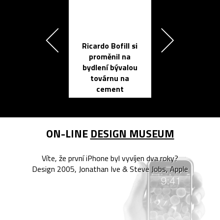
Ricardo Bofill si
Přichází ten
proměnil na
propracovan
bydlení bývalou
elektronic
továrnu na
zápisník
cement
reMarkable
ON-LINE
DESIGN MUSEUM
Víte, že první iPhone byl vyvíjen dva roky?
Design 2005, Jonathan Ive & Steve Jobs, Apple