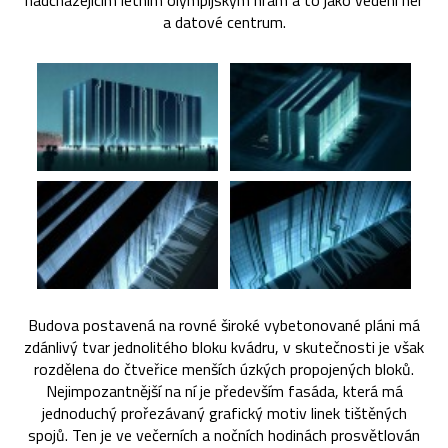
nadcházejícím letním olympijským hrám a to jako vedení her
a datové centrum.
Budova postavená na rovné široké vybetonované pláni má
zdánlivý tvar jednolitého bloku kvádru, v skutečnosti je však
rozdělena do čtveřice menších úzkých propojených bloků.
Nejimpozantnější na ní je především fasáda, která má
jednoduchý prořezávaný grafický motiv linek tištěných
spojů. Ten je ve večerních a nočních hodinách prosvětlován