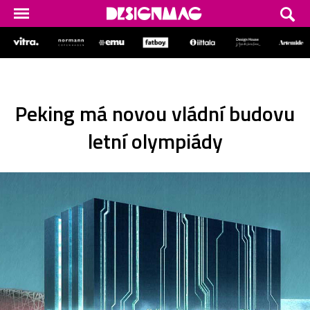
Peking má novou vládní budovu
letní olympiády