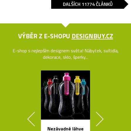
DALŠÍCH 11774 ČLÁNKŮ
VÝBĚR Z E-SHOPU
DESIGNBUY.CZ
E-shop s nejlepším designem světa! Nábytek, svítidla,
dekorace, sklo, šperky...
Nezávadné láhve
Svítící mrak 