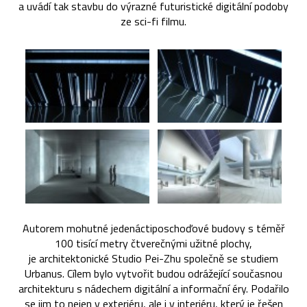
a uvádí tak stavbu do výrazné futuristické digitální podoby
ze sci-fi filmu.
Autorem mohutné jedenáctiposchoďové budovy s téměř
100 tisící metry čtverečnými užitné plochy,
je architektonické Studio Pei-Zhu společně se studiem
Urbanus. Cílem bylo vytvořit budou odrážející současnou
architekturu s nádechem digitální a informační éry. Podařilo
se jim to nejen v exteriéru, ale i v interiéru, který je řešen