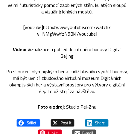
velmi futuristicky pomocí zaoblených stěn, kulatých sloupů
a vizuálně lehkých mostů.
[youtube]http://www.youtube.com/watch?
v=NMgWwYzN5Bk[/youtube]
Video:
Vizualizace a pohled do interiéru budovy Digital
Beijing
Po skončení olympijských her a tudíž hlavního využití budovy,
má být uvnitř zbudováno virtuální muzeum Digitálních
olympijských her a výstavní prostory pro výtvory digitální
éry. To už stojí za návštěvu.
Foto a zdroj:
Studio Pei-Zhu