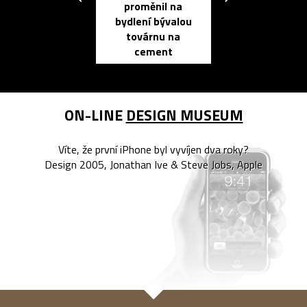
proměnil na
propracovan
bydlení bývalou
elektronic
továrnu na
zápisník
cement
reMarkable
ON-LINE
DESIGN MUSEUM
Víte, že první iPhone byl vyvíjen dva roky?
Design 2005, Jonathan Ive & Steve Jobs, Apple