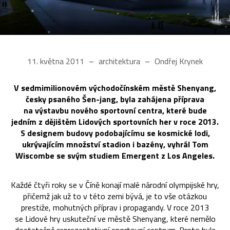
11. května 2011
architektura
Ondřej Krynek
V sedmimilionovém východočínském městě Shenyang,
česky psaného Šen-jang, byla zahájena příprava
na výstavbu nového sportovní centra, které bude
jedním z dějištěm Lidových sportovních her v roce 2013.
S designem budovy podobajícímu se kosmické lodi,
ukrývajícím množství stadion i bazény, vyhrál Tom
Wiscombe se svým studiem Emergent z Los Angeles.
Každé čtyři roky se v Číně konají malé národní olympijské hry,
přičemž jak už to v této zemi bývá, je to vše otázkou
prestiže, mohutných příprav i propagandy. V roce 2013
se Lidové hry uskuteční ve městě Shenyang, které nemělo