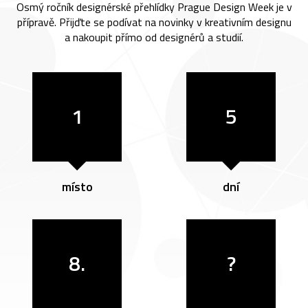
Osmý ročník designérské přehlídky Prague Design Week je v
přípravě. Přijďte se podívat na novinky v kreativním designu
a nakoupit přímo od designérů a studií.
1
5
místo
dní
8.
?