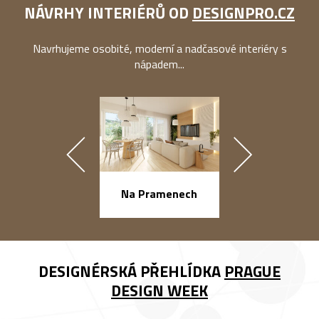
NÁVRHY INTERIÉRŮ OD
DESIGNPRO.CZ
Navrhujeme osobité, moderní a nadčasové interiéry s
nápadem...
náměstí Na Ba
Na Pramenech
DESIGNÉRSKÁ PŘEHLÍDKA
PRAGUE
DESIGN WEEK