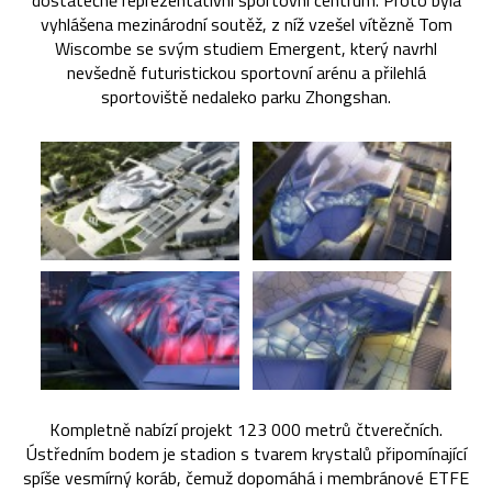
dostatečně reprezentativní sportovní centrum. Proto byla
vyhlášena mezinárodní soutěž, z níž vzešel vítězně Tom
Wiscombe se svým studiem Emergent, který navrhl
nevšedně futuristickou sportovní arénu a přilehlá
sportoviště nedaleko parku Zhongshan.
Kompletně nabízí projekt 123 000 metrů čtverečních.
Ústředním bodem je stadion s tvarem krystalů připomínající
spíše vesmírný koráb, čemuž dopomáhá i membránové ETFE