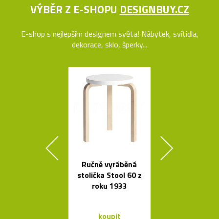
VÝBĚR Z E-SHOPU
DESIGNBUY.CZ
E-shop s nejlepším designem světa! Nábytek, svítidla,
dekorace, sklo, šperky...
Ručně vyráběná
Křišťálová sví
stolička Stool 60 z
ve tvaru ob
roku 1933
bublin
koupit
koupit