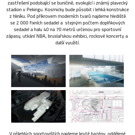
zastřešení podobající se buničině, evokující i známý plavecký
stadion v Pekingu. Kosmicky bude působit i lehká konstrukce
z hliníku. Pod příkrovem moderních tvarů najdeme hlediště
se 2 000 fixních sedadel a stejným počtem doplňkových
sedadel a halu 40 na 70 metrů určenou pro sportovní
zápasy, utkání NBA, bruslařskou exhibici, rockové koncerty a
další využití.
V přilehlých sportovištích najdeme kryté bazény, oddělené