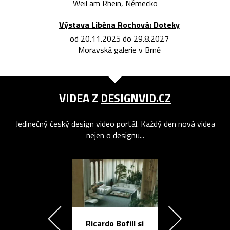
Weil am Rhein, Německo
Výstava Liběna Rochová: Doteky
od 20.11.2025 do 29.8.2027
Moravská galerie v Brně
VIDEA Z
DESIGNVID.CZ
Jedinečný český design video portál. Každý den nová videa
nejen o designu...
Ricardo Bofill si
Přichází ten