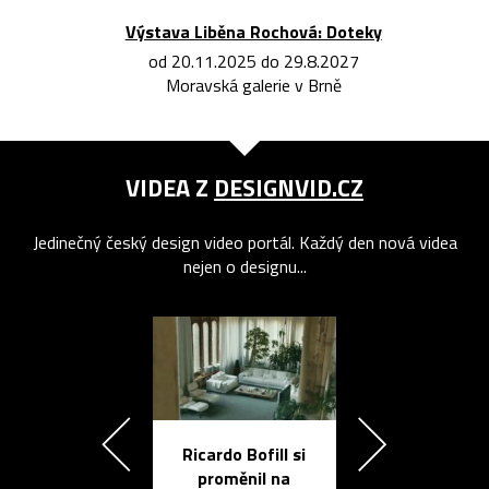
Výstava Liběna Rochová: Doteky
od 20.11.2025 do 29.8.2027
Moravská galerie v Brně
VIDEA Z
DESIGNVID.CZ
Jedinečný český design video portál. Každý den nová videa
nejen o designu...
Ricardo Bofill si
Přichází ten
proměnil na
propracovan