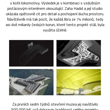
v kotli lokomotivy. Výsledek je v kombinaci s vzdušným
pistáciovým interiérem okouzlující. Zaha Hadid a její studio
ukázala opětovně cit pro detail a pochopení ducha prostoru.
Návštěvník má tak pocit, že každá libra ze 74 milionů, tedy
asi dvě miliardy českých korun, které tento projekt stál, byla
využita účelně.
Za prvních sedm týdnů otevření muzea jej navštívilo
500 000 lidí, což dokazuje úspěšnost celého projektu.