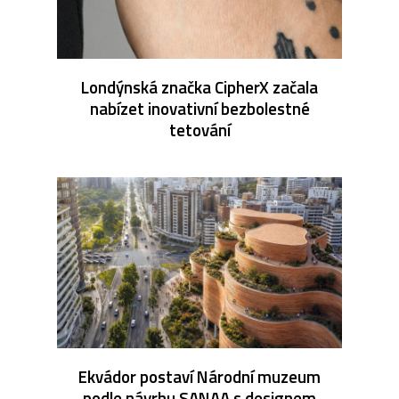
Londýnská značka CipherX začala
nabízet inovativní bezbolestné
tetování
Ekvádor postaví Národní muzeum
podle návrhu SANAA s designem