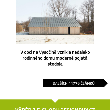
V obci na Vysočině vznikla nedaleko
rodinného domu moderně pojatá
stodola
DALŠÍCH 11776 ČLÁNKŮ