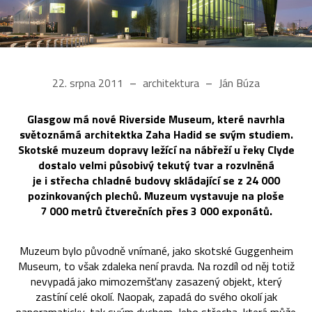
22. srpna 2011
architektura
Ján Búza
Glasgow má nové Riverside Museum, které navrhla
světoznámá architektka Zaha Hadid se svým studiem.
Skotské muzeum dopravy ležící na nábřeží u řeky Clyde
dostalo velmi působivý tekutý tvar a rozvlněná
je i střecha chladné budovy skládající se z 24 000
pozinkovaných plechů. Muzeum vystavuje na ploše
7 000 metrů čtverečních přes 3 000 exponátů.
Muzeum bylo původně vnímané, jako skotské Guggenheim
Museum, to však zdaleka není pravda. Na rozdíl od něj totiž
nevypadá jako mimozemšťany zasazený objekt, který
zastíní celé okolí. Naopak, zapadá do svého okolí jak