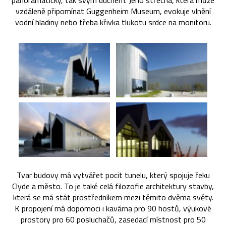
panoramaticky, tak svým duchem. Jeho střecha, která může
vzdáleně připomínat Guggenheim Museum, evokuje vlnění
vodní hladiny nebo třeba křivka tlukotu srdce na monitoru.
Tvar budovy má vytvářet pocit tunelu, který spojuje řeku
Clyde a město. To je také celá filozofie architektury stavby,
která se má stát prostředníkem mezi těmito dvěma světy.
K propojení má dopomoci i kavárna pro 90 hostů, výukové
prostory pro 60 posluchačů, zasedací místnost pro 50