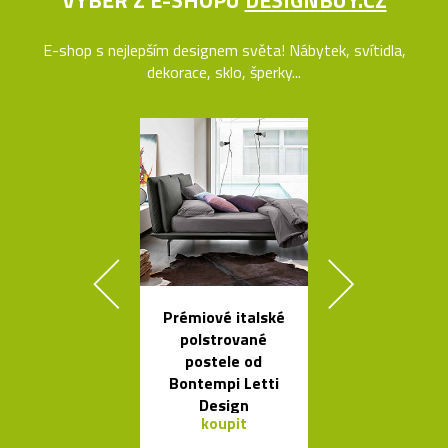
VÝBĚR Z E-SHOPU
DESIGNBUY.CZ
E-shop s nejlepším designem světa! Nábytek, svítidla,
dekorace, sklo, šperky...
Prémiové italské
Stolní skle
polstrované
mini skleníky
postele od
Bontempi Letti
Design
koupit
koupit