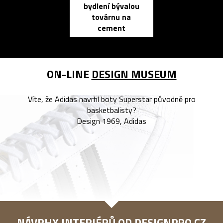
bydlení bývalou
elektronic
továrnu na
zápisník
cement
reMarkable
ON-LINE
DESIGN MUSEUM
Víte, že Adidas navrhl boty Superstar původně pro
basketbalisty?
Design 1969, Adidas
NÁVRHY INTERIÉRŮ OD
DESIGNPRO.CZ