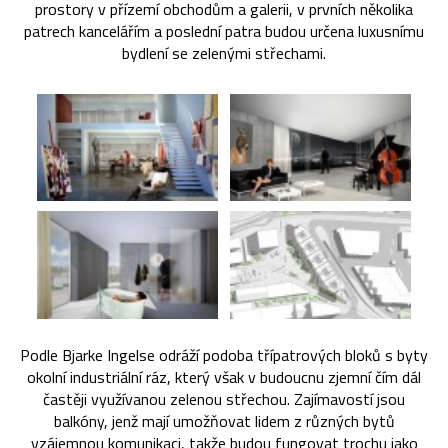
prostory v přízemí obchodům a galerii, v prvních několika
patrech kancelářím a poslední patra budou určena luxusnímu
bydlení se zelenými střechami.
Podle Bjarke Ingelse odráží podoba třípatrových bloků s byty
okolní industriální ráz, který však v budoucnu zjemní čím dál
častěji využívanou zelenou střechou. Zajímavostí jsou
balkóny, jenž mají umožňovat lidem z různých bytů
vzájemnou komunikaci, takže budou fungovat trochu jako