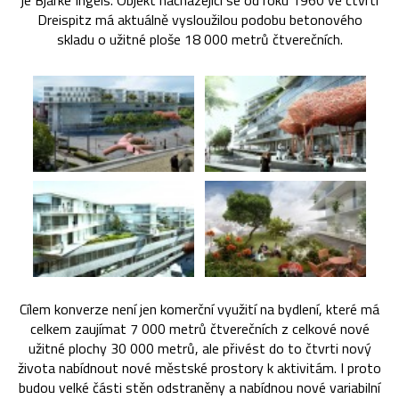
je Bjarke Ingels. Objekt nacházející se od roku 1960 ve čtvrti
Dreispitz má aktuálně vysloužilou podobu betonového
skladu o užitné ploše 18 000 metrů čtverečních.
Cílem konverze není jen komerční využití na bydlení, které má
celkem zaujímat 7 000 metrů čtverečních z celkové nové
užitné plochy 30 000 metrů, ale přivést do to čtvrti nový
života nabídnout nové městské prostory k aktivitám. I proto
budou velké části stěn odstraněny a nabídnou nové variabilní