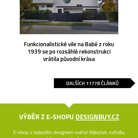
Funkcionalistické vile na Babě z roku
1939 se po rozsáhlé rekonstrukci
vrátila původní krása
DALŠÍCH 11778 ČLÁNKŮ
VÝBĚR Z E-SHOPU
DESIGNBUY.CZ
E-shop s nejlepším designem světa! Nábytek, svítidla,