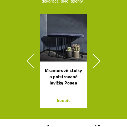
dekorace, sklo, šperky...
Mramorové stolky
Kvalitní a l
a polstrované
nastavitel
lavičky Posea
lampy Bur
koupit
koupit