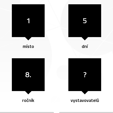
1
5
místo
dní
8.
?
ročník
vystavovatelů