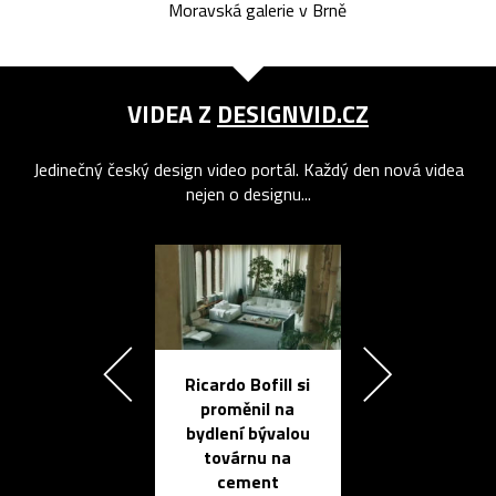
Moravská galerie v Brně
VIDEA Z
DESIGNVID.CZ
Jedinečný český design video portál. Každý den nová videa
nejen o designu...
Ricardo Bofill si
Přichází ten
proměnil na
propracovan
bydlení bývalou
elektronic
továrnu na
zápisník
cement
reMarkable