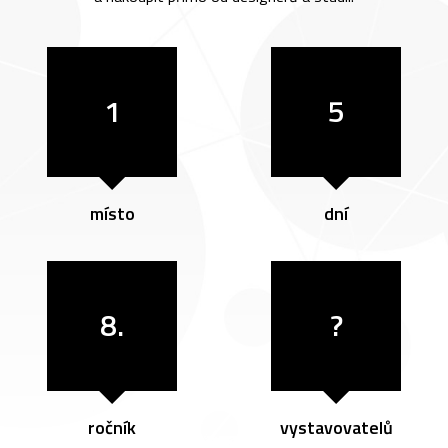
1
5
místo
dní
8.
?
ročník
vystavovatelů