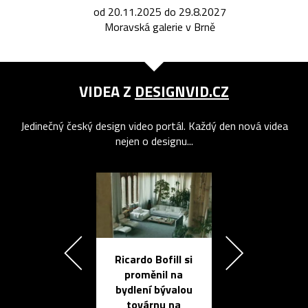
od 20.11.2025 do 29.8.2027
Moravská galerie v Brně
VIDEA Z
DESIGNVID.CZ
Jedinečný český design video portál. Každý den nová videa
nejen o designu...
Ricardo Bofill si
Přichází ten
proměnil na
propracovan
bydlení bývalou
elektronic
továrnu na
zápisník