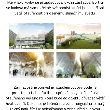
který jako kdyby se přizpůsoboval okolní zástavbě. Bortící
se budova má samozřejmě své opodstatnění jako například
větší otevřenost přirozenému slunečnímu světlu.
Zajímavostí je pomyslné rozpůlení budovy podélně
prostřednictvím několikastupňového vysokého átria
otevřeného veřejnosti, které bude do objektu přivádět větší
život zvenčí. Dokonale je řešená i střecha fungující jako malý
zelený park, čímž je pokračováno v zeleni před budovou.