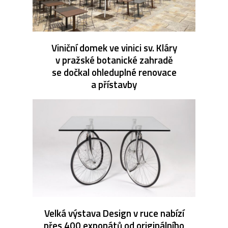
Viniční domek ve vinici sv. Kláry
v pražské botanické zahradě
se dočkal ohleduplné renovace
a přístavby
Velká výstava Design v ruce nabízí
přes 400 exponátů od originálního