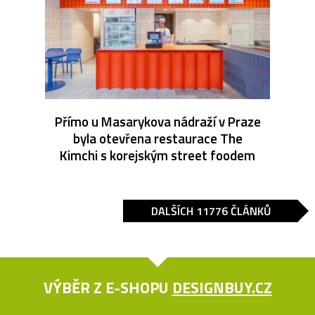
Přímo u Masarykova nádraží v Praze
byla otevřena restaurace The
Kimchi s korejským street foodem
DALŠÍCH 11776 ČLÁNKŮ
VÝBĚR Z E-SHOPU
DESIGNBUY.CZ