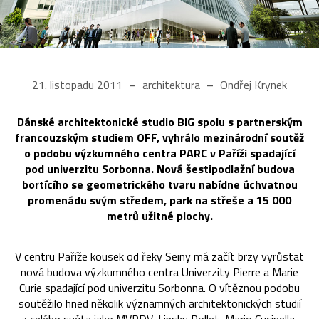
21. listopadu 2011
architektura
Ondřej Krynek
Dánské architektonické studio BIG spolu s partnerským
francouzským studiem OFF, vyhrálo mezinárodní soutěž
o podobu výzkumného centra PARC v Paříži spadající
pod univerzitu Sorbonna. Nová šestipodlažní budova
bortícího se geometrického tvaru nabídne úchvatnou
promenádu svým středem, park na střeše a 15 000
metrů užitné plochy.
V centru Paříže kousek od řeky Seiny má začít brzy vyrůstat
nová budova výzkumného centra Univerzity Pierre a Marie
Curie spadající pod univerzitu Sorbonna. O vítěznou podobu
soutěžilo hned několik významných architektonických studií