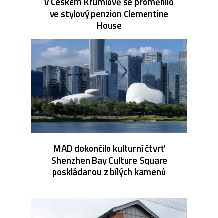
v Českém Krumlově se proměnilo
ve stylový penzion Clementine
House
MAD dokončilo kulturní čtvrť
Shenzhen Bay Culture Square
poskládanou z bílých kamenů