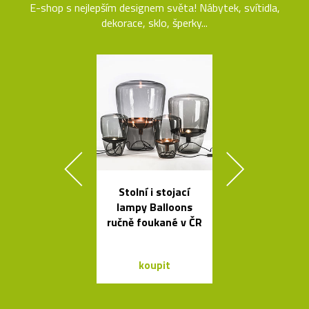
E-shop s nejlepším designem světa! Nábytek, svítidla,
dekorace, sklo, šperky...
Stolní i stojací
Liniemi zdo
lampy Balloons
křišťálová ko
ručně foukané v ČR
od Olgoj Cho
koupit
koupit