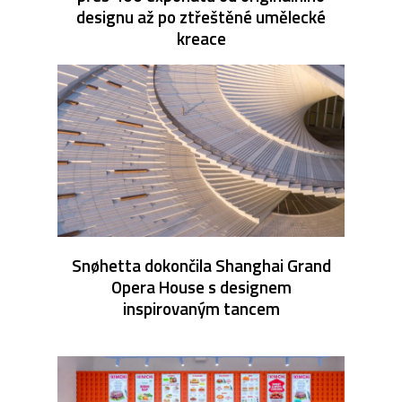
designu až po ztřeštěné umělecké
kreace
Snøhetta dokončila Shanghai Grand
Opera House s designem
inspirovaným tancem