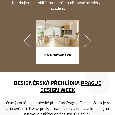
Navrhujeme osobité, moderní a nadčasové interiéry s
nápadem...
náměstí Na Ba
Na Pramenech
DESIGNÉRSKÁ PŘEHLÍDKA
PRAGUE
DESIGN WEEK
Osmý ročník designérské přehlídky Prague Design Week je v
přípravě. Přijďte se podívat na novinky v kreativním designu
a nakoupit přímo od designérů a studií.