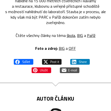
nabídne na 15 000 metrech čtverečních i kavárny
a restaurace, klubovnu a veřejně přístupné schodiště
s možností nahlédnutí do laboratoří. Stavba je v procesu, ale
kdy však má být PARC v Paříži dokončen zatím nebylo
zveřejněno.
Čtěte všechny články na téma
škola
,
BIG
a
Paříž
Foto a zdroj:
BIG
a
OFF
AUTOR ČLÁNKU