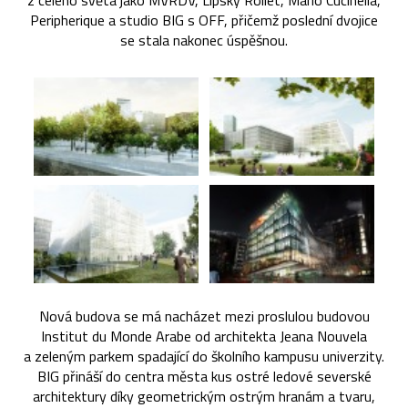
z celého světa jako MVRDV, Lipsky Rollet, Mario Cucinella,
Peripherique a studio BIG s OFF, přičemž poslední dvojice
se stala nakonec úspěšnou.
Nová budova se má nacházet mezi proslulou budovou
Institut du Monde Arabe od architekta Jeana Nouvela
a zeleným parkem spadající do školního kampusu univerzity.
BIG přináší do centra města kus ostré ledové severské
architektury díky geometrickým ostrým hranám a tvaru,