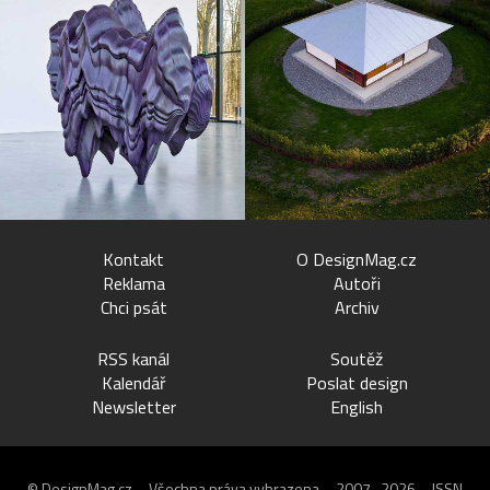
Kontakt
O DesignMag.cz
Reklama
Autoři
Chci psát
Archiv
RSS kanál
Soutěž
Kalendář
Poslat design
Newsletter
English
© DesignMag.cz – Všechna práva vyhrazena – 2007–2026 – ISSN