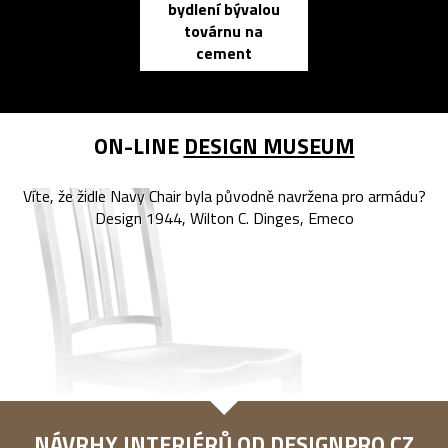
bydlení bývalou
elektronic
továrnu na
zápisník
cement
reMarkable
ON-LINE
DESIGN MUSEUM
Víte, že židle Navy Chair byla původně navržena pro armádu?
Design 1944, Wilton C. Dinges, Emeco
NÁVRHY INTERIÉRŮ OD
DESIGNPRO.CZ