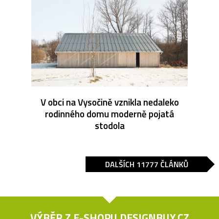
V obci na Vysočině vznikla nedaleko
rodinného domu moderně pojatá
stodola
DALŠÍCH 11777 ČLÁNKŮ
VÝBĚR Z E-SHOPU
DESIGNBUY.CZ