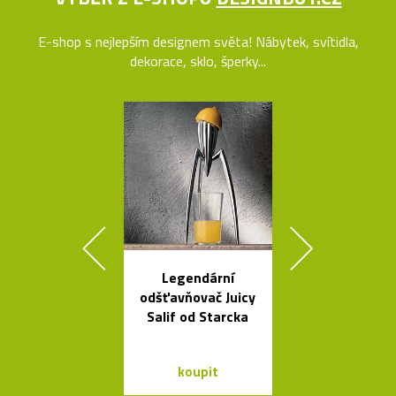
E-shop s nejlepším designem světa! Nábytek, svítidla,
dekorace, sklo, šperky...
Legendární
Mramorové s
odšťavňovač Juicy
a polstrov
Salif od Starcka
lavičky Po
koupit
koupit