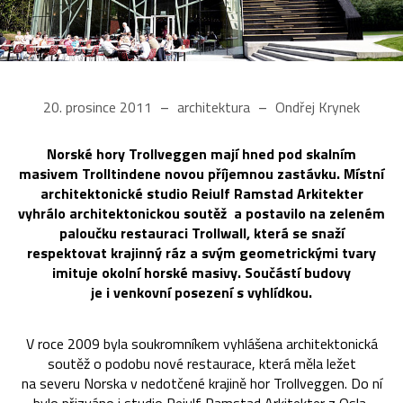
20. prosince 2011
architektura
Ondřej Krynek
Norské hory Trollveggen mají hned pod skalním
masivem Trolltindene novou příjemnou zastávku. Místní
architektonické studio Reiulf Ramstad Arkitekter
vyhrálo architektonickou soutěž a postavilo na zeleném
paloučku restauraci Trollwall, která se snaží
respektovat krajinný ráz a svým geometrickými tvary
imituje okolní horské masivy. Součástí budovy
je i venkovní posezení s vyhlídkou.
V roce 2009 byla soukromníkem vyhlášena architektonická
soutěž o podobu nové restaurace, která měla ležet
na severu Norska v nedotčené krajině hor Trollveggen. Do ní