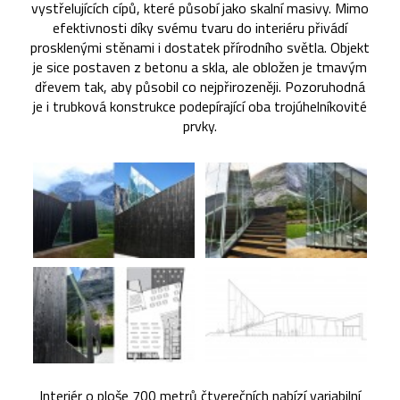
vystřelujících cípů, které působí jako skalní masivy. Mimo
efektivnosti díky svému tvaru do interiéru přivádí
prosklenými stěnami i dostatek přírodního světla. Objekt
je sice postaven z betonu a skla, ale obložen je tmavým
dřevem tak, aby působil co nejpřirozeněji. Pozoruhodná
je i trubková konstrukce podepírající oba trojúhelníkovité
prvky.
Interiér o ploše 700 metrů čtverečních nabízí variabilní