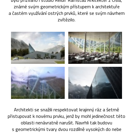
bylo přizváno i studio Reiulf Ramstad Arkitekter z Osla,
známé svým geometrickým přístupem k architektuře
a častém využívání ostrých prvků, které se svým návrhem
zvítězilo.
Architekti se snažili respektovat krajinný ráz a šetrně
přistupovat k novému prvku, jenž by mohl jedinečnost této
oblasti nenávratně narušit. Navrhli tak budovu
s geometrickými tvary dvou rozdílně vysokých do nebe