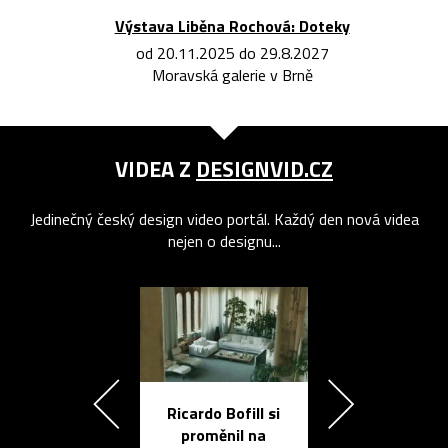
Výstava Liběna Rochová: Doteky
od 20.11.2025 do 29.8.2027
Moravská galerie v Brně
VIDEA Z
DESIGNVID.CZ
Jedinečný český design video portál. Každý den nová videa
nejen o designu...
Ricardo Bofill si
Přichází ten
proměnil na
propracovan