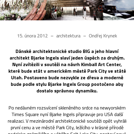
15. února 2012
architektura
Ondřej Krynek
Dánské architektonické studio BIG a jeho hlavní
architekt Bjarke Ingels slaví jeden úspěch za druhým.
Nyní zvítězili v soutěži na návrh Kimball Art Center,
které bude stát v americkém městě Park City ve státě
Utah. Postaveno bude nezvykle ze dřeva a moderně
bude podle stylu Bjarke Ingels Group pootočeno aby
dostalo správnou dynamiku.
Po nedávném rozsvícení skleněného srdce na newyorském
Times Square nyní Bjarke Ingels připravuje pro USA další
realizaci. V mezinárodní architektonické soutěži opět vyhráli
první cenu a ve městě Park City, ležícího v krásné přírodě