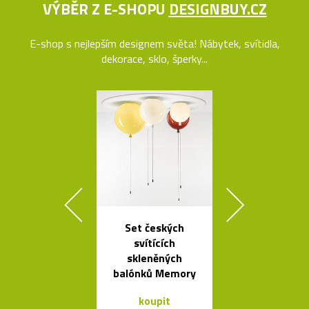
VÝBĚR Z E-SHOPU
DESIGNBUY.CZ
E-shop s nejlepším designem světa! Nábytek, svítidla,
dekorace, sklo, šperky...
Set českých
Kolekce čes
svítících
svítidel ze s
skleněných
dřeva Muff
balónků Memory
koupit
koupit