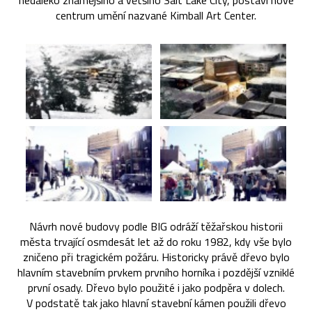
nedaleko známějšího a většího Salt Lake City, postaví nové
centrum umění nazvané Kimball Art Center.
Návrh nové budovy podle BIG odráží těžařskou historii
města trvající osmdesát let až do roku 1982, kdy vše bylo
zničeno při tragickém požáru. Historicky právě dřevo bylo
hlavním stavebním prvkem prvního horníka i pozdější vzniklé
první osady. Dřevo bylo použité i jako podpěra v dolech.
V podstatě tak jako hlavní stavební kámen použili dřevo