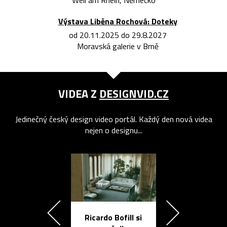
Weil am Rhein, Německo
Výstava Liběna Rochová: Doteky
od 20.11.2025 do 29.8.2027
Moravská galerie v Brně
VIDEA Z
DESIGNVID.CZ
Jedinečný český design video portál. Každý den nová videa
nejen o designu...
Ricardo Bofill si
Přichází ten