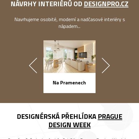
NÁVRHY INTERIÉRŮ OD
DESIGNPRO.CZ
Navrhujeme osobité, moderní a nadčasové interiéry s
nápadem...
náměstí Na Ba
Na Pramenech
DESIGNÉRSKÁ PŘEHLÍDKA
PRAGUE
DESIGN WEEK