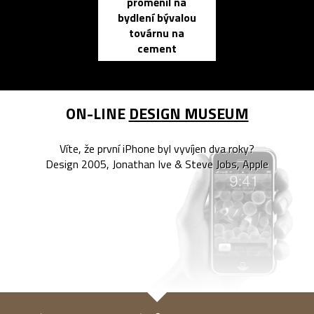
proměnil na
propracovan
bydlení bývalou
elektronic
továrnu na
zápisník
cement
reMarkable
ON-LINE
DESIGN MUSEUM
Víte, že první iPhone byl vyvíjen dva roky?
Design 2005, Jonathan Ive & Steve Jobs, Apple