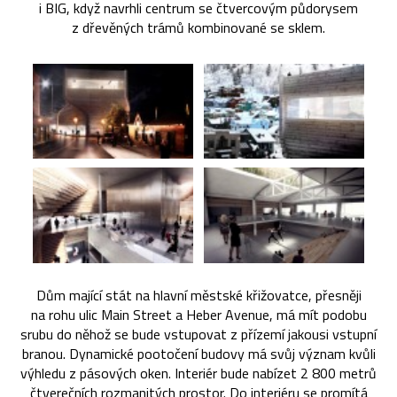
i BIG, když navrhli centrum se čtvercovým půdorysem
z dřevěných trámů kombinované se sklem.
Dům mající stát na hlavní městské křižovatce, přesněji
na rohu ulic Main Street a Heber Avenue, má mít podobu
srubu do něhož se bude vstupovat z přízemí jakousi vstupní
branou. Dynamické pootočení budovy má svůj význam kvůli
výhledu z pásových oken. Interiér bude nabízet 2 800 metrů
čtverečních rozmanitých prostor. Do interiéru se promítá