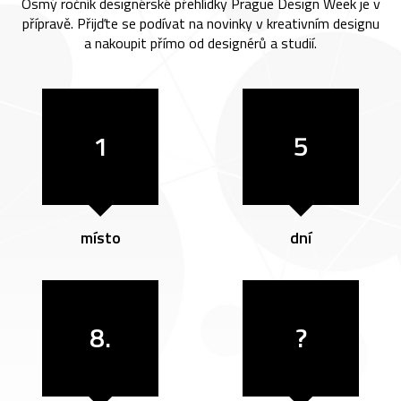
Osmý ročník designérské přehlídky Prague Design Week je v
přípravě. Přijďte se podívat na novinky v kreativním designu
a nakoupit přímo od designérů a studií.
1
5
místo
dní
8.
?