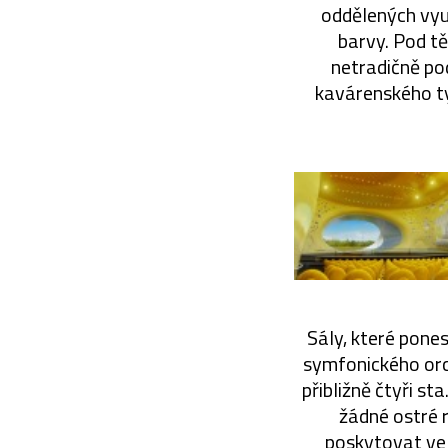
oddělených vyu
barvy. Pod tě
netradičně po
kavárenského ty
Sály, které pone
symfonického orch
přibližně čtyři s
žádné ostré 
poskytovat vel