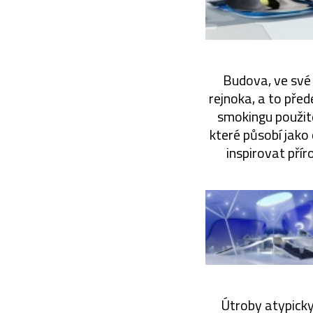
Budova, ve své 
rejnoka, a to pře
smokingu použité
které působí jako 
inspirovat pří
Útroby atypicky