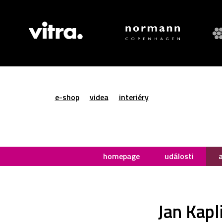
e-shop
videa
interiéry
homepage
události
Jan Kapl