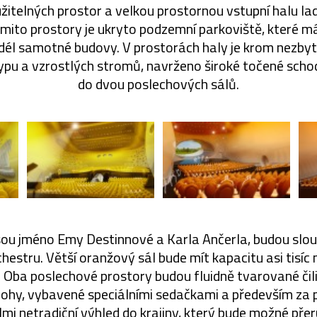
žitelných prostor a velkou prostornou vstupní halu l
mito prostory je ukryto podzemní parkoviště, které m
dél samotné budovy. V prostorách haly je krom nezby
pu a vzrostlých stromů, navrženo široké točené schod
do dvou poslechových sálů.
sou jméno Emy Destinnové a Karla Ančerla, budou slou
estru. Větší oranžový sál bude mít kapacitu asi tisíc 
ta. Oba poslechové prostory budou fluidně tvarované čil
rohy, vybavené speciálními sedačkami a především za
mi netradiční výhled do krajiny, který bude možné přer