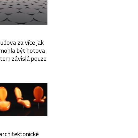
budova za více jak
y mohla být hotova
stem závislá pouze
architektonické