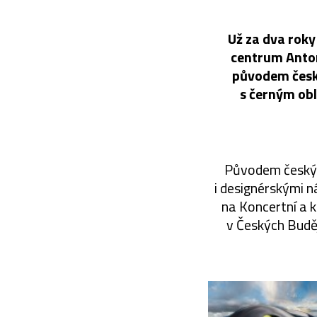
Už za dva roky
centrum Anton
původem český
s černým obl
Původem českýc
i designérskými n
na Koncertní a 
v Českých Budě