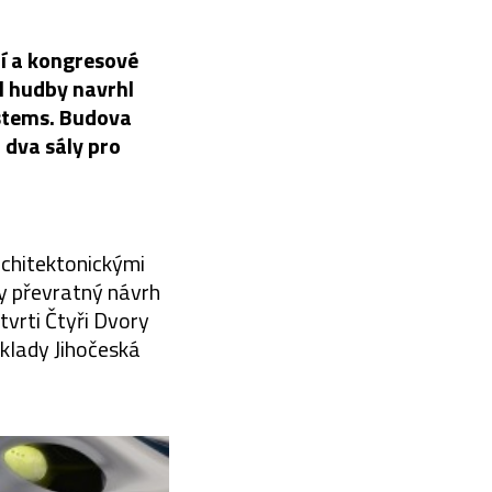
ní a kongresové
l hudby navrhl
ystems. Budova
 dva sály pro
chitektonickými
ry převratný návrh
vrti Čtyři Dvory
klady Jihočeská