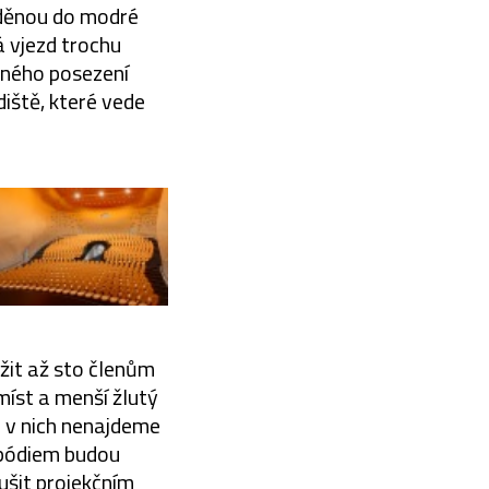
aděnou do modré
á vjezd trochu
tného posezení
iště, které vede
žit až sto členům
míst a menší žlutý
i v nich nenajdeme
 pódiem budou
ušit projekčním