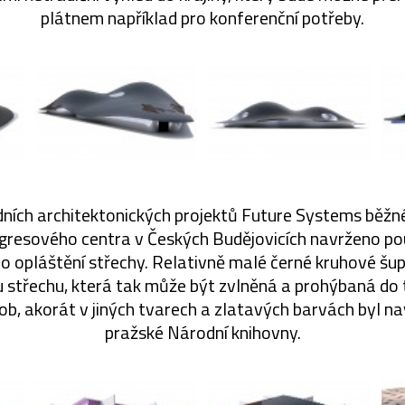
plátnem například pro konferenční potřeby.
edních architektonických projektů Future Systems běžné,
gresového centra v Českých Budějovicích navrženo pou
ho opláštění střechy. Relativně malé černé kruhové šup
 střechu, která tak může být zvlněná a prohýbaná do 
ob, akorát v jiných tvarech a zlatavých barvách byl na
pražské Národní knihovny.