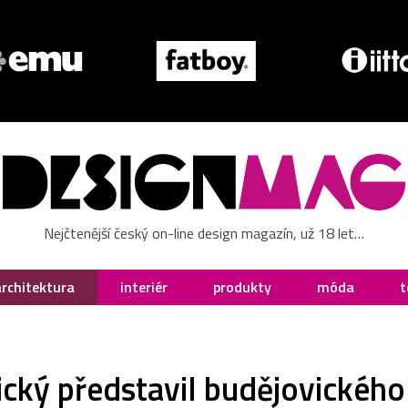
Nejčtenější český on-line design magazín, už 18 let…
architektura
interiér
produkty
móda
t
ický představil budějovickéh