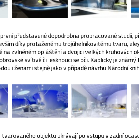
první představené dopodrobna propracované studii, p
devším díky protaženému trojúhelníkovitému tvaru, ele
 na zvlněném opláštění a dvojici velkých kruhových ok
obrovské svítivé či lesknoucí se oči. Kaplický je známý
rodou i ženami stejně jako v případě návrhu Národní kni
 tvarovaného objektu ukrývají po vstupu v zadní ocaso