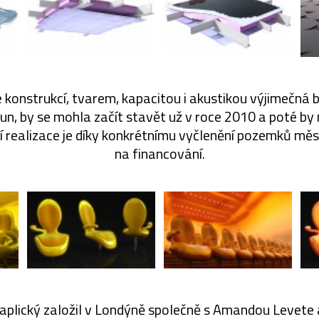
 konstrukcí, tvarem, kapacitou i akustikou výjimečná 
run, by se mohla začít stavět už v roce 2010 a poté b
ejí realizace je díky konkrétnímu vyčlenění pozemků mě
na financování.
Kaplický založil v Londýně společně s Amandou Levete 