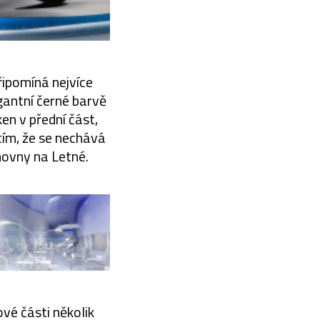
řipomíná nejvíce
gantní černé barvě
en v přední část,
 tím, že se nechává
hovny na Letné.
vé části několik