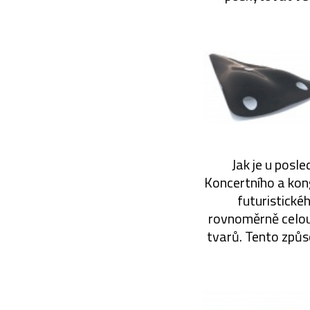
Jak je u posl
Koncertního a kon
futuristické
rovnoměrně celou
tvarů. Tento způs