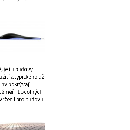
 je i u budovy
žití atypického až
iny pokrývají
téměř libovolných
vržen i pro budovu