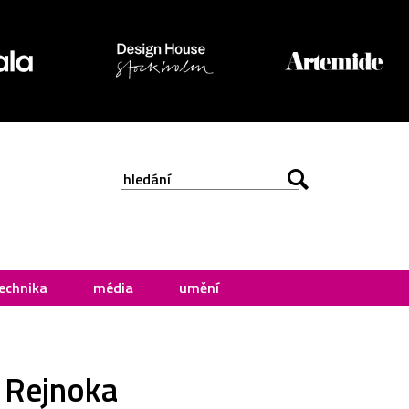
echnika
média
umění
o Rejnoka