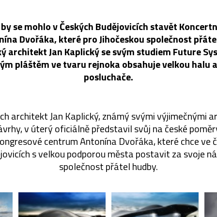
 by se mohlo v Českých Budějovicích stavět Koncert
ína Dvořáka, které pro Jihočeskou společnost přáte
 architekt Jan Kaplický se svým studiem Future S
ým pláštěm ve tvaru rejnoka obsahuje velkou halu a
posluchače.
h architekt Jan Kaplický, známý svými výjimečnými ar
ávrhy, v úterý oficiálně představil svůj na české pomě
kongresové centrum Antonína Dvořáka, které chce ve čt
jovicích s velkou podporou města postavit za svoje ná
společnost přátel hudby.