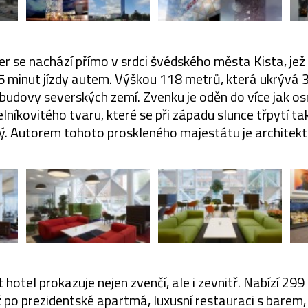
r se nachází přímo v srdci švédského města Kista, jež
5 minut jízdy autem. Výškou 118 metrů, která ukrývá 34
 budovy severských zemí. Zvenku je oděn do více jak os
elníkovitého tvaru, které se při západu slunce třpytí tak
ý. Autorem tohoto proskleného majestátu je architekt
hotel prokazuje nejen zvenčí, ale i zevnitř. Nabízí 29
 po prezidentské apartmá, luxusní restauraci s barem,