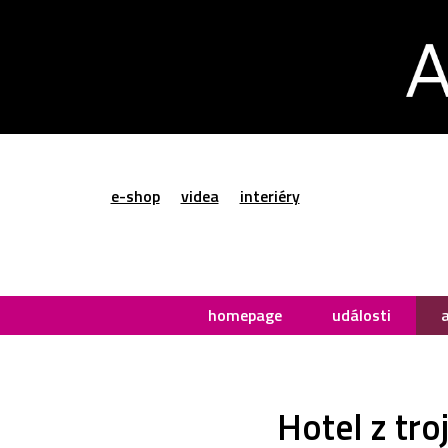
e-shop
videa
interiéry
homepage
události
Hotel z tro