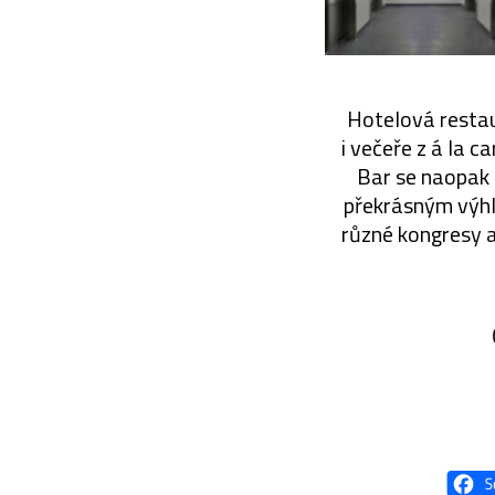
Hotelová restau
i večeře z á la c
Bar se naopak 
překrásným výhl
různé kongresy a