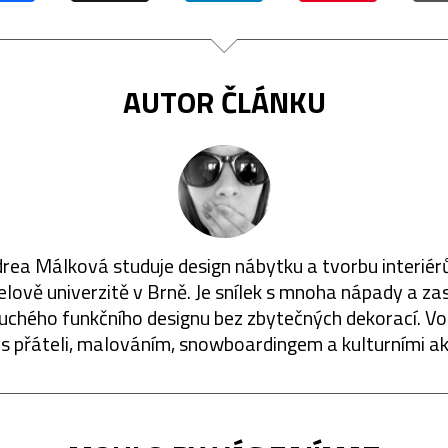
AUTOR ČLÁNKU
rea Málková studuje design nábytku a tvorbu interiér
lově univerzitě v Brně. Je snílek s mnoha nápady a za
uchého funkčního designu bez zbytečných dekorací. Vo
 s přáteli, malováním, snowboardingem a kulturními a