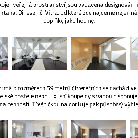
oje i veřejná prostranství jsou vybavena designový
ntana, Dinesen či Vitra, od které zde najdeme nejen ná
doplňky jako hodiny.
rtmá o rozměrech 59 metrů čtverečních se nachází ve 
ské postele nebo luxusní koupelny s vanou disponuje
a cennosti. Třešničkou na dortu je pak působivý výhle