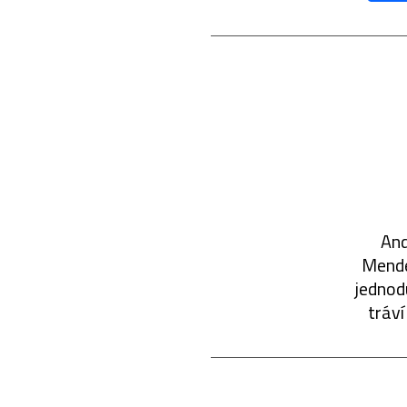
And
Mende
jednod
tráví