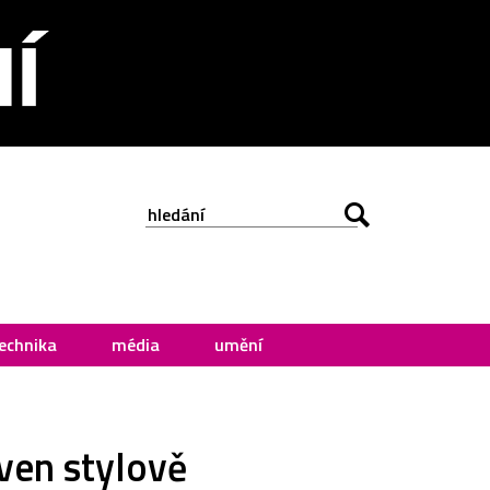
echnika
média
umění
aven stylově