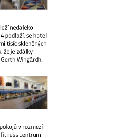
 leží nedaleko
 podlaží, se hotel
mi tisíc skleněných
, že je zdálky
 Gerth Wingårdh.
9 pokojů v rozmezí
 fitness centrum