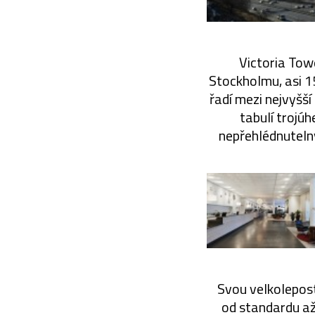
Victoria Towe
Stockholmu, asi 1
řadí mezi nejvyšší
tabulí trojúh
nepřehlédnuteln
Svou velkolepost 
od standardu až