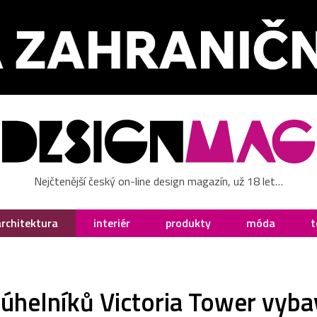
Nejčtenější český on-line design magazín, už 18 let…
architektura
interiér
produkty
móda
t
júhelníků Victoria Tower vyb