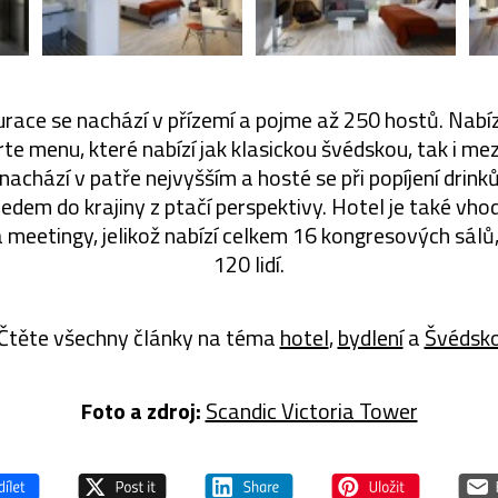
race se nachází v přízemí a pojme až 250 hostů. Nabíz
arte menu, které nabízí jak klasickou švédskou, tak i me
nachází v patře nejvyšším a hosté se při popíjení drin
edem do krajiny z ptačí perspektivy. Hotel je také vh
 meetingy, jelikož nabízí celkem 16 kongresových sálů
120 lidí.
Čtěte všechny články na téma
hotel
,
bydlení
a
Švédsk
Foto a zdroj:
Scandic Victoria Tower