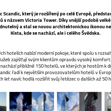
 Scandic, který je rozšířený po celé Evropě, představ
lů s názvem Victoria Tower. Díky vnější podobě velké
édnutelný a stal se novou architektonickou ikonou n
Kista, kde se nachází, ale i celého Švédska.
ch hotelích nabízí moderní pokoje, které spolu s rozs
užeb zajišťují svým klientům opravdu vysoký komfort
nachází přibližně 150 hotelů, ve kterých je hostům k dis
candic řadí k největším provozovatelům hotelů v Evro
ch let navíc hodlá rozšířit svůj řetězec o dalších až 50 