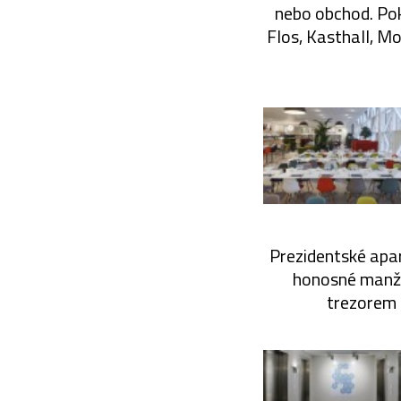
nebo obchod. Pok
Flos, Kasthall, Mo
Prezidentské apa
honosné manžel
trezorem n