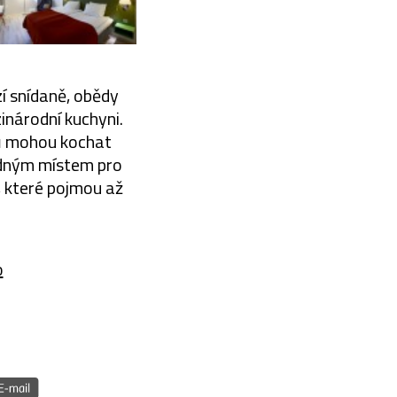
í snídaně, obědy
zinárodní kuchyni.
ků mohou kochat
odným místem pro
, které pojmou až
o