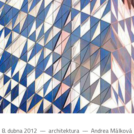
8. dubna 2012
––
architektura
––
Andrea Málková