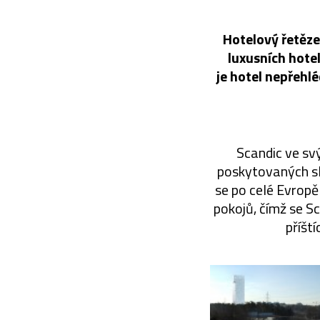
Hotelový řetězec
luxusních hote
je hotel nepřehl
Scandic ve svý
poskytovaných sl
se po celé Evropě 
pokojů, čímž se S
příští