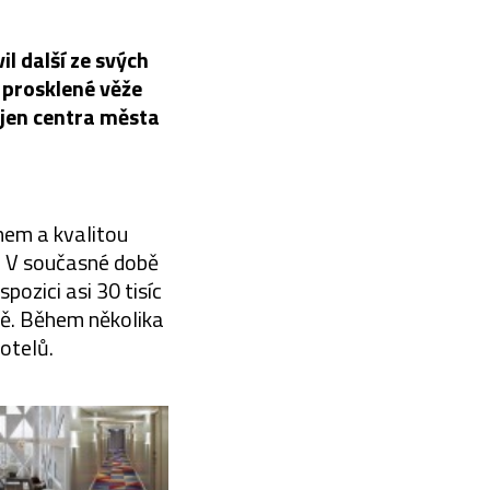
il další ze svých
 prosklené věže
ejen centra města
ahem a kvalitou
. V současné době
pozici asi 30 tisíc
pě. Během několika
hotelů.