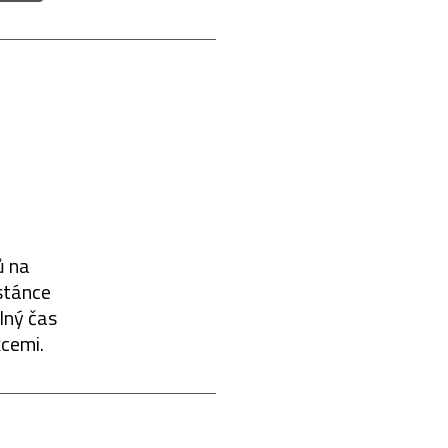
ů na
stánce
lný čas
kcemi.