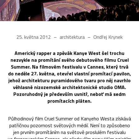
25. května 2012
architektura
Ondřej Krynek
Americký rapper a zpěvák Kanye West šel trochu
nezvykle na promítání svého debutového filmu Cruel
Summer. Na filmovém festivalu v Cannes, který trvá
do neděle 27. května, otevřel vlastní promítací pavilon,
jehož architekturu pyramidového tvaru pro něj navrhlo
věhlasné nizozemské architektonické studio OMA.
Pozoruhodný je především uvnitř, neboť má sedm
promítacích pláten.
Půlhodinový film Cruel Summer od Kanyeho Westa získává
patřičnou pozornost světových médií. Není to způsobeno
jen prvním promítáním na světově proslulém festivalu