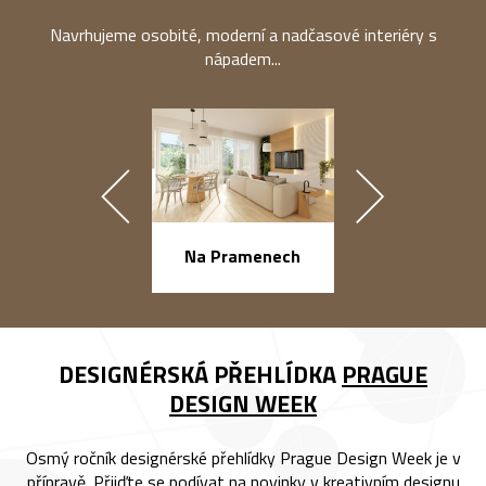
Navrhujeme osobité, moderní a nadčasové interiéry s
nápadem...
náměstí Na Ba
Na Pramenech
DESIGNÉRSKÁ PŘEHLÍDKA
PRAGUE
DESIGN WEEK
Osmý ročník designérské přehlídky Prague Design Week je v
přípravě. Přijďte se podívat na novinky v kreativním designu