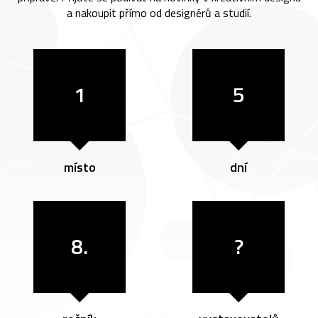
a nakoupit přímo od designérů a studií.
1
5
místo
dní
8.
?