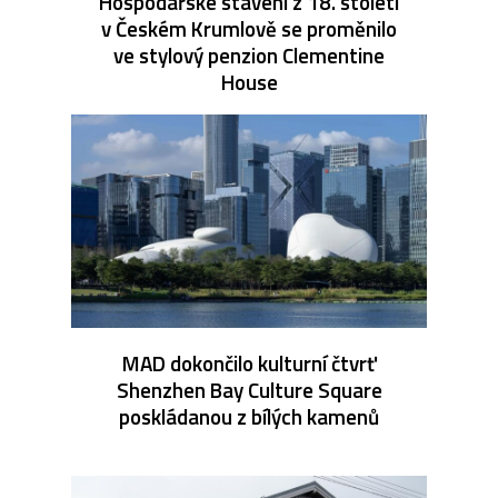
Hospodářské stavení z 18. století
v Českém Krumlově se proměnilo
ve stylový penzion Clementine
House
MAD dokončilo kulturní čtvrť
Shenzhen Bay Culture Square
poskládanou z bílých kamenů