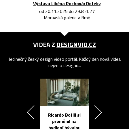
Výstava Liběna Rochová: Doteky
od 20.11.2025 do 29.8.2027
Moravská galerie v Brně
VIDEA Z
DESIGNVID.CZ
Jedinečný český design video portál. Každý den nová videa
nejen o designu...
Ricardo Bofill si
Přichází ten
proměnil na
propracovan
bydlení bývalou
elektronic