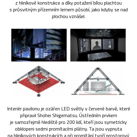
z hliníkové konstrukce a díky potažení bílou plachtou
s průsvitným přízemním lemem působí, jako kdyby se nad
plochou vznášel.
Interiér pavilonu je ozářen LED světly v červené barvě, které
připravil Shohei Shigematsu. Ústředním prvkem
je samozřejmě hlediště pro 200 lidí, kteří jsou symetricky
obklopeni sedmi promítacími plátny. Ta jsou vypnuta
na hliníkových konstrukcích a při promítání tvoří prostorový