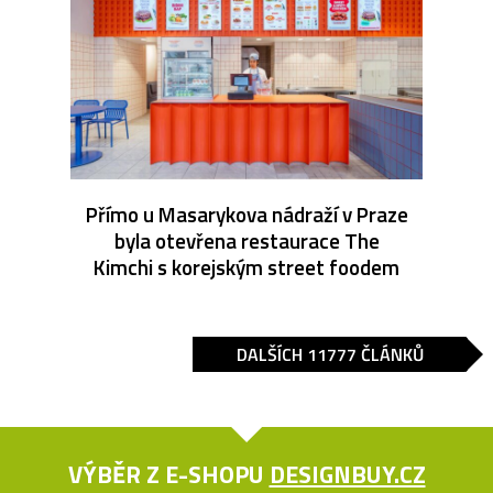
Přímo u Masarykova nádraží v Praze
byla otevřena restaurace The
Kimchi s korejským street foodem
DALŠÍCH 11777 ČLÁNKŮ
VÝBĚR Z E-SHOPU
DESIGNBUY.CZ