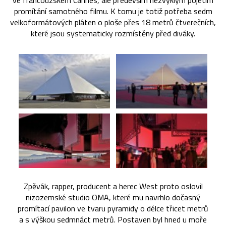
ve francouzském Cannes, ale především nezvyklým pojetím
promítání samotného filmu. K tomu je totiž potřeba sedm
velkoformátových pláten o ploše přes 18 metrů čtverečních,
které jsou systematicky rozmístěny před diváky.
Zpěvák, rapper, producent a herec West proto oslovil
nizozemské studio OMA, které mu navrhlo dočasný
promítací pavilon ve tvaru pyramidy o délce třicet metrů
a s výškou sedmnáct metrů. Postaven byl hned u moře