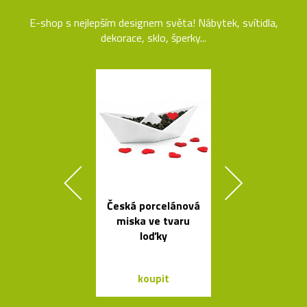
E-shop s nejlepším designem světa! Nábytek, svítidla,
dekorace, sklo, šperky...
Česká porcelánová
Svítidla od A
miska ve tvaru
se španěls
loďky
vášní
koupit
koupit