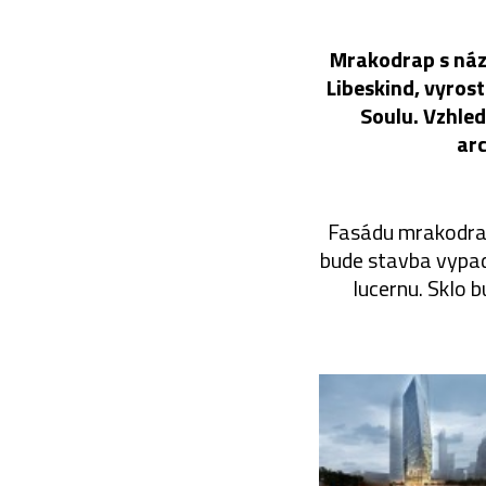
Mrakodrap s náz
Libeskind, vyrost
Soulu. Vzhled
arc
Fasádu mrakodrapu
bude stavba vypad
lucernu. Sklo 