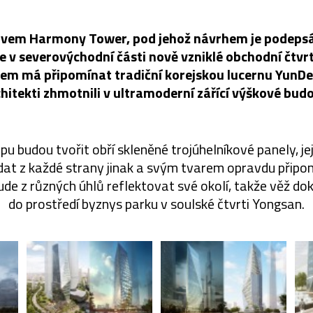
vem Harmony Tower, pod jehož návrhem je podepsá
e v severovýchodní části nově vzniklé obchodní čtvr
em má připomínat tradiční korejskou lucernu YunDeu
hitekti zhmotnili v ultramoderní zářící výškové bud
 budou tvořit obří skleněné trojúhelníkové panely, j
at z každé strany jinak a svým tvarem opravdu přip
bude z různých úhlů reflektovat své okolí, takže věž d
do prostředí byznys parku v soulské čtvrti Yongsan.