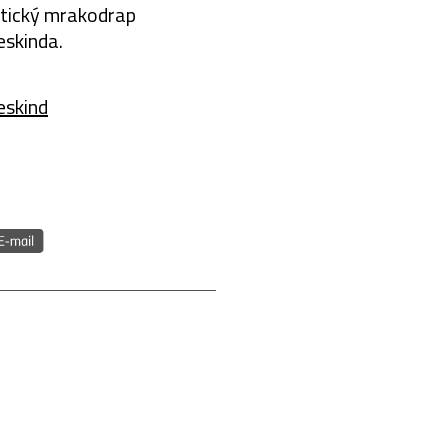
stický mrakodrap
eskinda.
eskind