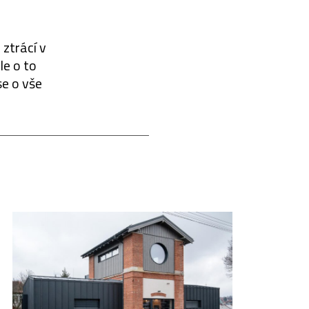
 ztrácí v
le o to
se o vše