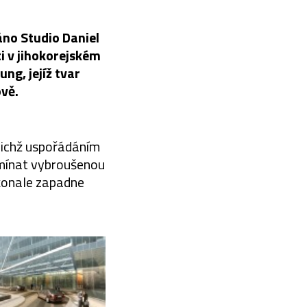
no Studio Daniel
ti v jihokorejském
ng, jejíž tvar
ově.
ejichž uspořádáním
omínat vybroušenou
okonale zapadne