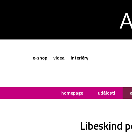
e-shop
videa
interiéry
homepage
události
Libeskind p