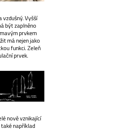
a vzdušný. Vyšší
má být zaplněno
Zajímavým prvkem
užit má nejen jako
ckou funkci. Zeleň
lační prvek.
é nově vznikající
 také například