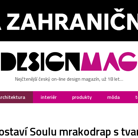
Nejčtenější český on-line design magazín, už 18 let…
architektura
interiér
produkty
móda
t
ostaví Soulu mrakodrap s tva