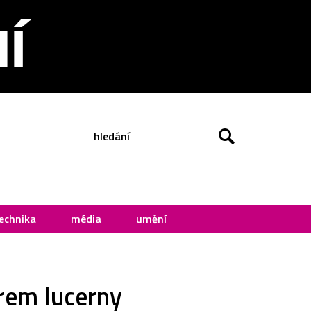
echnika
média
umění
rem lucerny