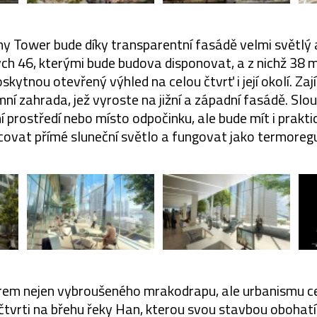
y Tower bude díky transparentní fasádě velmi světlý 
ých 46, kterými bude budova disponovat, a z nichž 38 
skytnou otevřený výhled na celou čtvrť i její okolí. 
mní zahrada, jež vyroste na jižní a západní fasádě. Slo
 prostředí nebo místo odpočinku, ale bude mít i prakti
ovat přímé sluneční světlo a fungovat jako termoregu
orem nejen vybroušeného mrakodrapu, ale urbanismu cel
tvrti na břehu řeky Han, kterou svou stavbou obohatí