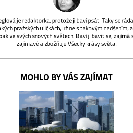
eglová je redaktorka, protože ji baví psát. Taky se ráda
akých pražských uličkách, už ne s takovým nadšením, a
 pak ve svých snových světech. Baví ji bavit se, zajímá 
zajímavé a zbožňuje Všecky krásy světa.
MOHLO BY VÁS ZAJÍMAT