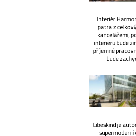
Interiér Harmon
patra z celkov
kancelářemi, po
interiéru bude zi
příjemné pracovní
bude zachyc
Libeskind je aut
supermoderní č