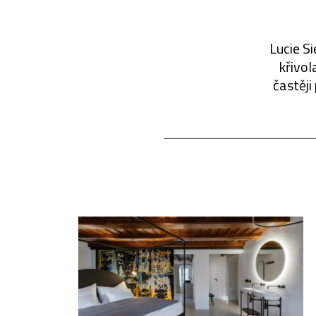
Lucie Si
křivol
častěji