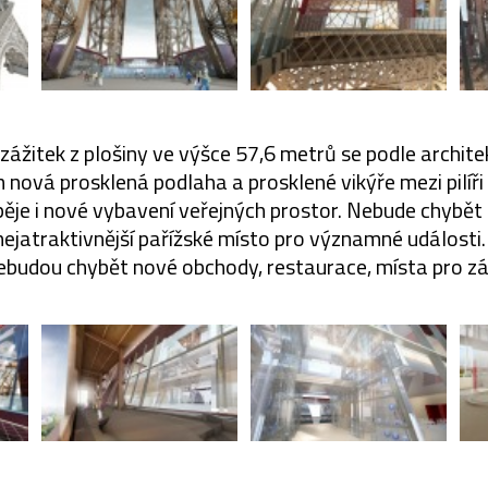
 zážitek z plošiny ve výšce 57,6 metrů se podle archit
nová prosklená podlaha a prosklené vikýře mezi pilíř
ěje i nové vybavení veřejných prostor. Nebude chybět
nejatraktivnější pařížské místo pro významné události
ebudou chybět nové obchody, restaurace, místa pro zá