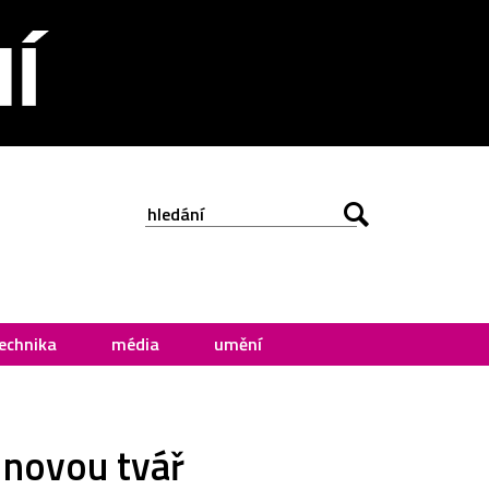
echnika
média
umění
 novou tvář