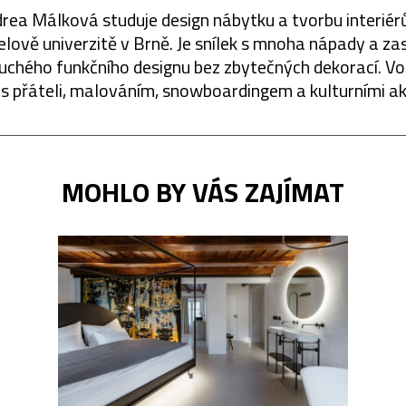
rea Málková studuje design nábytku a tvorbu interiér
lově univerzitě v Brně. Je snílek s mnoha nápady a za
uchého funkčního designu bez zbytečných dekorací. Vo
 s přáteli, malováním, snowboardingem a kulturními a
MOHLO BY VÁS ZAJÍMAT