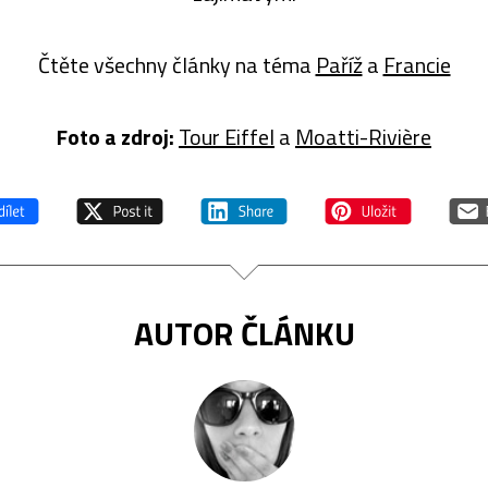
Čtěte všechny články na téma
Paříž
a
Francie
Foto a zdroj:
Tour Eiffel
a
Moatti-Rivière
AUTOR ČLÁNKU