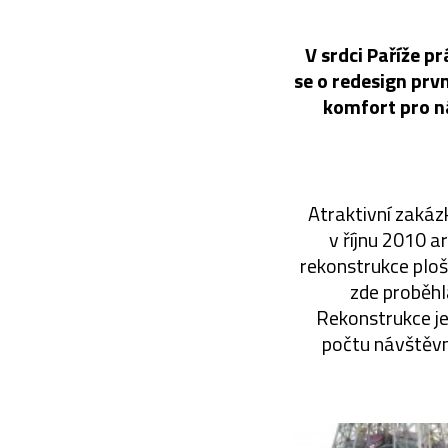
V srdci Paříže p
se o redesign prv
komfort pro n
Atraktivní zakáz
v říjnu 2010 a
rekonstrukce ploš
zde proběhla
Rekonstrukce je
počtu návštěvn