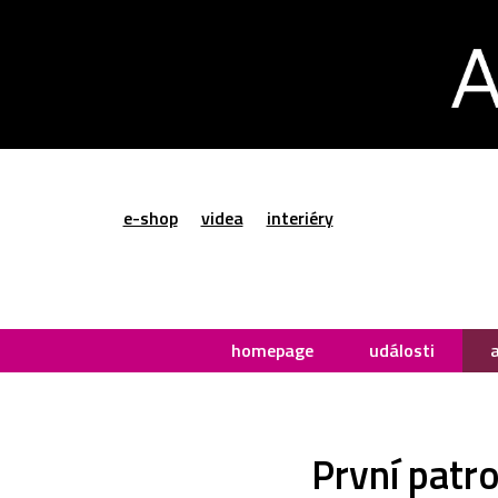
e-shop
videa
interiéry
homepage
události
První patr