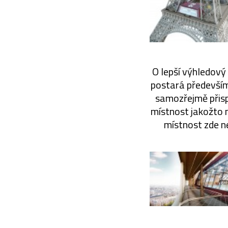
O lepší výhledový
postará především 
samozřejmě přisp
místnost jakožto 
místnost zde n