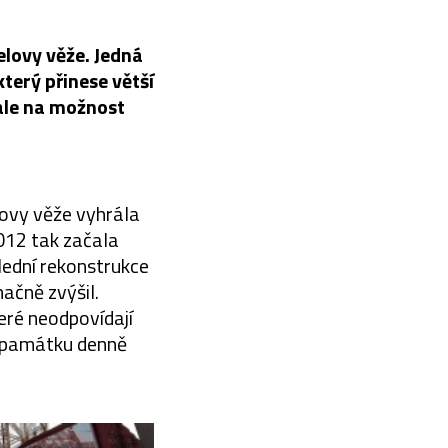
elovy věže. Jedná
terý přinese větší
ale na možnost
lovy věže vyhrála
2012 tak začala
lední rekonstrukce
načně zvýšil.
eré neodpovídají
é památku denně