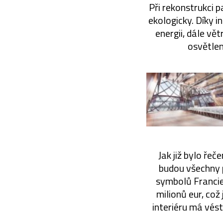
Při rekonstrukci p
ekologicky. Díky i
energii, dále vět
osvětlen
Jak již bylo ře
budou všechny 
symbolů Francie.
milionů eur, což
interiéru má vést