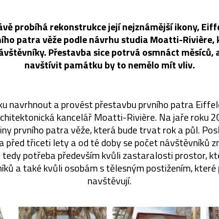
rávě probíhá rekonstrukce její nejznámější ikony, Eiff
ního patra věže podle návrhu studia Moatti-Rivière, k
ávštěvníky. Přestavba sice potrvá osmnáct měsíců, 
navštívit památku by to nemělo mít vliv.
ku navrhnout a provést přestavbu prvního patra Eiffe
rchitektonická kancelář Moatti-Rivière. Na jaře roku 
iny prvního patra věže, která bude trvat rok a půl. Pos
 před třiceti lety a od té doby se počet návštěvníků z
 tedy potřeba především kvůli zastaralosti prostor, kt
íků a také kvůli osobám s tělesným postižením, kter
navštěvují.