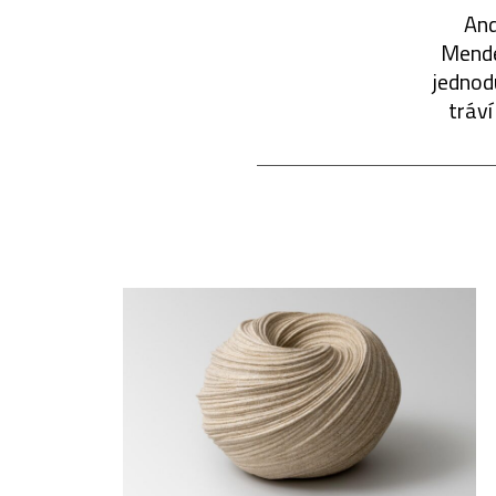
And
Mende
jednod
tráví