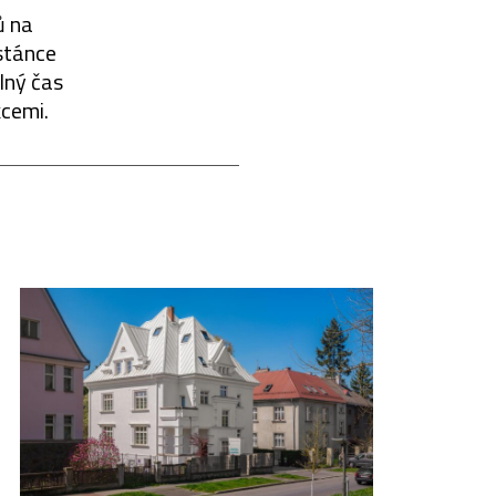
ů na
stánce
lný čas
kcemi.