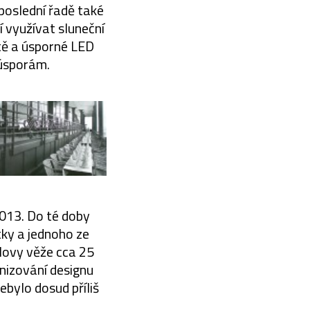
eposlední řadě také
í využívat sluneční
ště a úsporné LED
 úsporám.
2013. Do té doby
ky a jednoho ze
elovy věže cca 25
rnizování designu
ebylo dosud příliš