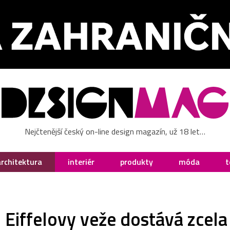
Nejčtenější český on-line design magazín, už 18 let…
architektura
interiér
produkty
móda
t
o Eiffelovy veže dostává zcela