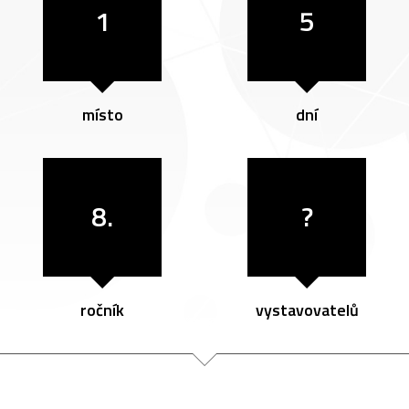
1
5
místo
dní
8.
?
ročník
vystavovatelů