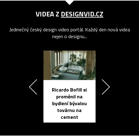
VIDEA Z
DESIGNVID.CZ
Jedinečný český design video portál. Každý den nová videa
nejen o designu...
Ricardo Bofill si
Přichází ten
proměnil na
propracovan
bydlení bývalou
elektronic
továrnu na
zápisník
cement
reMarkable