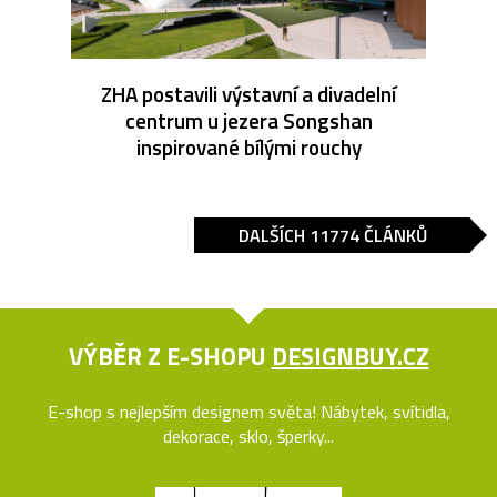
ZHA postavili výstavní a divadelní
centrum u jezera Songshan
inspirované bílými rouchy
DALŠÍCH 11774 ČLÁNKŮ
VÝBĚR Z E-SHOPU
DESIGNBUY.CZ
E-shop s nejlepším designem světa! Nábytek, svítidla,
dekorace, sklo, šperky...