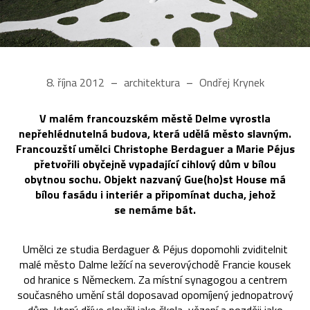
8. října 2012
architektura
Ondřej Krynek
V malém francouzském městě Delme vyrostla
nepřehlédnutelná budova, která udělá město slavným.
Francouzští umělci Christophe Berdaguer a Marie Péjus
přetvořili obyčejně vypadající cihlový dům v bílou
obytnou sochu. Objekt nazvaný Gue(ho)st House má
bílou fasádu i interiér a připomínat ducha, jehož
se nemáme bát.
Umělci ze studia Berdaguer & Péjus dopomohli zviditelnit
malé město Dalme ležící na severovýchodě Francie kousek
od hranice s Německem. Za místní synagogou a centrem
současného umění stál doposavad opomíjený jednopatrový