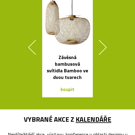
Závěsná
České
bambusová
minimalisti
svítidla Bamboo ve
skleněné vázy
dvou tvarech
koupit
koupit
VYBRANÉ AKCE Z
KALENDÁŘE
Nejdůležitější akce, výstavy, konference v oblasti designu u