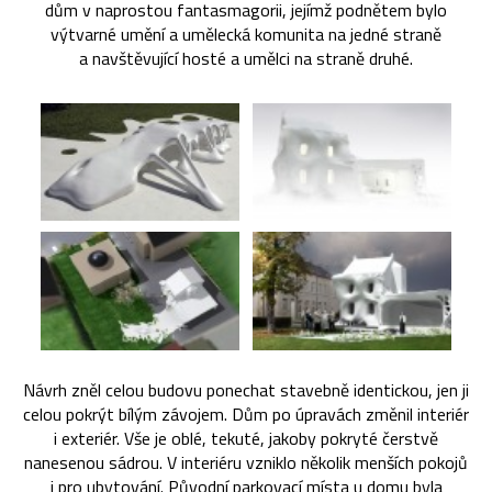
dům v naprostou fantasmagorii, jejímž podnětem bylo
výtvarné umění a umělecká komunita na jedné straně
a navštěvující hosté a umělci na straně druhé.
Návrh zněl celou budovu ponechat stavebně identickou, jen ji
celou pokrýt bílým závojem. Dům po úpravách změnil interiér
i exteriér. Vše je oblé, tekuté, jakoby pokryté čerstvě
nanesenou sádrou. V interiéru vzniklo několik menších pokojů
i pro ubytování. Původní parkovací místa u domu byla