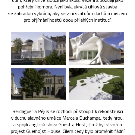
dům, který dříve sloužil jako škola, vězení a později jako
pohřební komora. Nyní byla ukrytá cihlová stavba
se zahradou vybrána, aby se z ní stal dům duchů a místem
pro přijímání hostů obou přilehlých institucí.
Berdaguer a Péjus se rozhodli přistoupit k rekonstrukci
v duchu slavného umělce Marcela Duchampa, tedy hrou,
a spojili anglická slova Guest a Host, čímž byl stvořen
projekt Gue(ho)st House. Cílem tedy bylo proměnit fádní