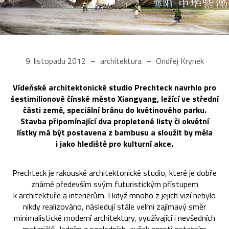
9. listopadu 2012
architektura
Ondřej Krynek
Vídeňské architektonické studio Prechteck navrhlo pro
šestimilionové čínské město Xiangyang, ležící ve střední
části země, speciální bránu do květinového parku.
Stavba připomínající dva propletené listy či okvětní
lístky má být postavena z bambusu a sloužit by měla
i jako hlediště pro kulturní akce.
Prechteck je rakouské architektonické studio, které je dobře
známé především svým futuristickým přístupem
k architektuře a interiérům. I když mnoho z jejich vizí nebylo
nikdy realizováno, následují stále velmi zajímavý směr
minimalistické moderní architektury, využívající i nevšedních