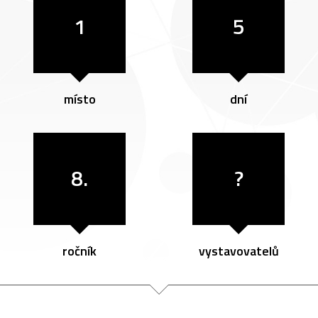
1
5
místo
dní
8.
?
ročník
vystavovatelů