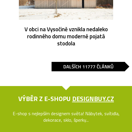
V obci na Vysočině vznikla nedaleko
rodinného domu moderně pojatá
stodola
DALŠÍCH 11777 ČLÁNKŮ
VÝBĚR Z E-SHOPU
DESIGNBUY.CZ
E-shop s nejlepším designem světa! Nábytek, svítidla,
dekorace, sklo, šperky...