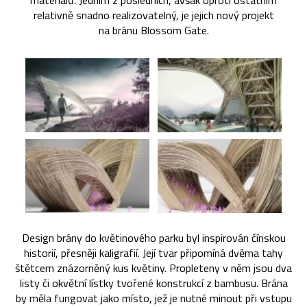
materiálů. Jedním z posledních, avšak oproti ostatním
relativně snadno realizovatelný, je jejich nový projekt
na bránu Blossom Gate.
Design brány do květinového parku byl inspirován čínskou
historií, přesněji kaligrafií. Její tvar připomíná dvěma tahy
štětcem znázorněný kus květiny. Propleteny v něm jsou dva
listy či okvětní lístky tvořené konstrukcí z bambusu. Brána
by měla fungovat jako místo, jež je nutné minout při vstupu