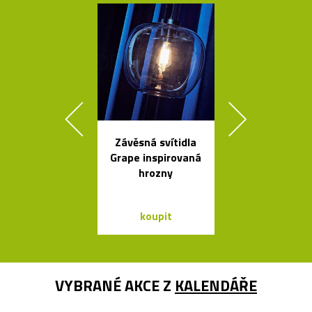
Závěsná svítidla
Česká závě
Grape inspirovaná
svítidla Sha
hrozny
ze skla a dř
koupit
koupit
VYBRANÉ AKCE Z
KALENDÁŘE