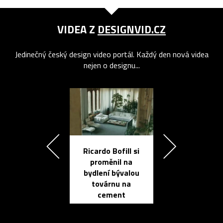
VIDEA Z
DESIGNVID.CZ
Jedinečný český design video portál. Každý den nová videa
nejen o designu...
Ricardo Bofill si
Přichází ten
proměnil na
propracovan
bydlení bývalou
elektronic
továrnu na
zápisník
cement
reMarkable