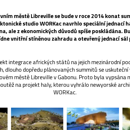
ním městě Libreville se bude v roce 2014 konat sum
ektonické studio WORKac navrhlo speciální jednací h
na, ale z ekonomických důvodů spíše poskládána. B
ne vnitřní stíněnou zahradu a otevřený jednací sál p
jekt integrace afrických států na jejich mezinárodní pod
ch, dlouho dopředu plánovaných summitů se uskuteční 
novém městě Libreville v Gabonu. Proto byla vypsána 
soutěž na projekt haly, kterou vyhrálo newyorské archi
WORKac.