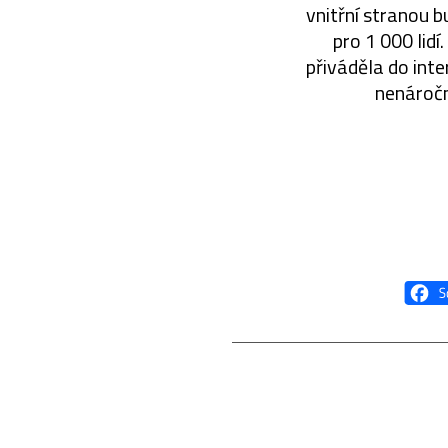
vnitřní stranou 
pro 1 000 lidí
přiváděla do inte
nenáročno