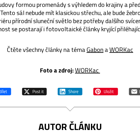
budovy formou promenády s výhledem do krajiny a před
. Tento sál nebude mít klasickou střechu, ale bude žeb
riéru přírodní sluneční světlo bez potřeby dalšího svíce
st se postarají i fotovoltaické články kryjící přiléhají
Čtěte všechny články na téma
Gabon
a
WORKac
Foto a zdroj:
WORKac
AUTOR ČLÁNKU