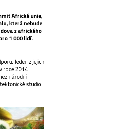
mit Africké unie,
alu, která nebude
udova z afrického
ro 1 000 lidí.
poru. Jeden z jejich
v roce 2014
mezinárodní
tektonické studio