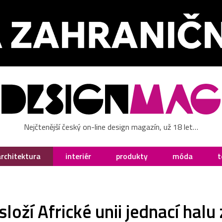
Nejčtenější český on-line design magazín, už 18 let…
architektura
interiér
produkty
móda
t
oží Africké unii jednací halu