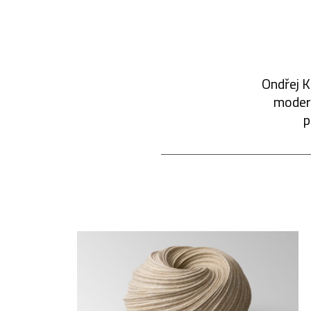
Ondřej K
modern
p