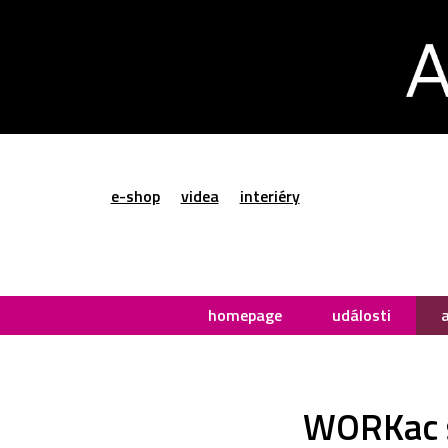
e-shop
videa
interiéry
homepage
události
WORKac sl