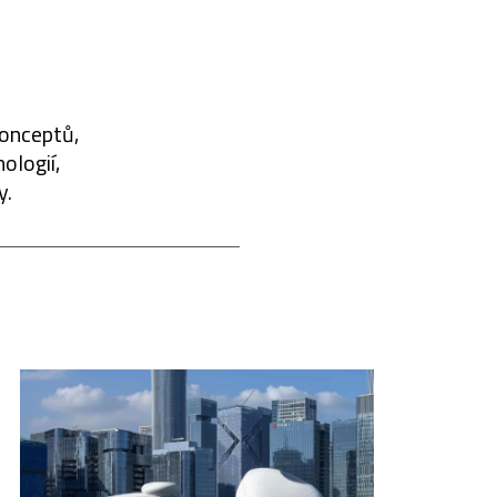
konceptů,
ologií,
y.