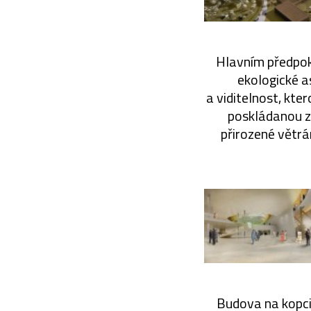
Hlavním předpokl
ekologické as
a viditelnost, kt
poskládanou z
přirozené větrán
Budova na kopci 