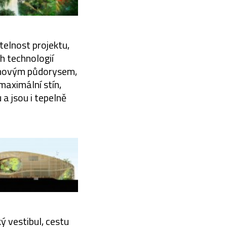
telnost projektu,
ch technologií
ruhovým půdorysem,
aximální stín,
 a jsou i tepelně
ý vestibul, cestu