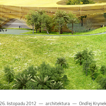
26. listopadu 2012
––
architektura
––
Ondřej Kryne