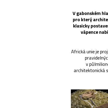
V gabonském hlav
pro který archit
klasicky postave
vápence nabíd
Africká unie je pro
pravidelný
v půlmilio
architektonická 