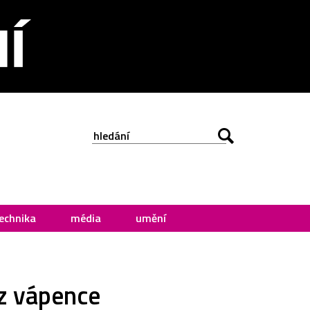
echnika
média
umění
 z vápence