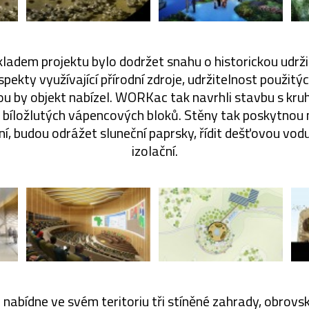
adem projektu bylo dodržet snahu o historickou udrži
pekty využívající přírodní zdroje, udržitelnost použitý
erou by objekt nabízel. WORKac tak navrhli stavbu s k
 bíložlutých vápencových bloků. Stěny tak poskytnou m
í, budou odrážet sluneční paprsky, řídit dešťovou vodu
izolační.
nabídne ve svém teritoriu tři stíněné zahrady, obrovsk