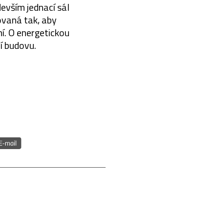
evším jednací sál
rovaná tak, aby
ní. O energetickou
cí budovu.