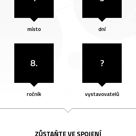
místo
dní
8.
?
ročník
vystavovatelů
ZŮSTAŇTE VE SPOJENÍ