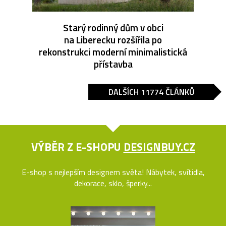
Starý rodinný dům v obci
na Liberecku rozšířila po
rekonstrukci moderní minimalistická
přístavba
DALŠÍCH 11774 ČLÁNKŮ
VÝBĚR Z E-SHOPU
DESIGNBUY.CZ
E-shop s nejlepším designem světa! Nábytek, svítidla,
dekorace, sklo, šperky...