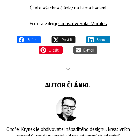
Čtěte všechny články na téma
bydlení
Foto a zdroj:
Cadaval & Sola-Morales
AUTOR ČLÁNKU
Ondřej Krynek je obdivovatel nápaditého designu, kreativních
konceptů, moderní architektury, příjemných interiérů,