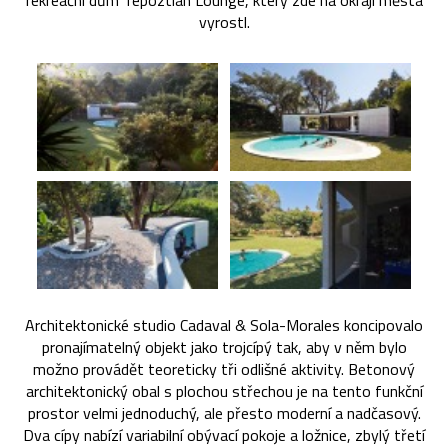
rekreační dům Tepoztlán Lounge, který zde na okraji města
vyrostl.
Architektonické studio Cadaval & Sola-Morales koncipovalo
pronajímatelný objekt jako trojcípý tak, aby v něm bylo
možno provádět teoreticky tři odlišné aktivity. Betonový
architektonický obal s plochou střechou je na tento funkční
prostor velmi jednoduchý, ale přesto moderní a nadčasový.
Dva cípy nabízí variabilní obývací pokoje a ložnice, zbylý třetí