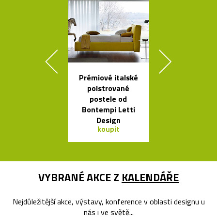
Prémiové italské
Set český
polstrované
svítících
postele od
skleněnýc
Bontempi Letti
balónků Me
Design
koupit
koupit
VYBRANÉ AKCE Z
KALENDÁŘE
Nejdůležitější akce, výstavy, konference v oblasti designu u
nás i ve světě...