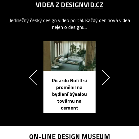
VIDEA Z
DESIGNVID.CZ
Jedinečný český design video portál. Každý den nová videa
nejen o designu...
Ricardo Bofill si
Přichází ten
proměnil na
propracovan
bydlení bývalou
elektronic
továrnu na
zápisník
cement
reMarkable
ON-LINE
DESIGN MUSEUM