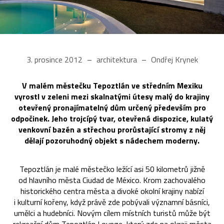
3. prosince 2012
architektura
Ondřej Krynek
V malém městečku Tepoztlán ve středním Mexiku
vyrostl v zeleni mezi skalnatými útesy malý do krajiny
otevřený pronajímatelný dům určený především pro
odpočinek. Jeho trojcípý tvar, otevřená dispozice, kulatý
venkovní bazén a střechou prorůstající stromy z něj
dělají pozoruhodný objekt s nádechem moderny.
Tepoztlán je malé městečko ležící asi 50 kilometrů jižně
od hlavního města Ciudad de México. Krom zachovalého
historického centra města a divoké okolní krajiny nabízí
i kulturní kořeny, když právě zde pobývali významní básníci,
umělci a hudebníci. Novým cílem místních turistů může být