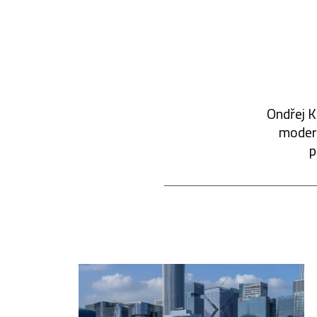
Ondřej K
modern
p