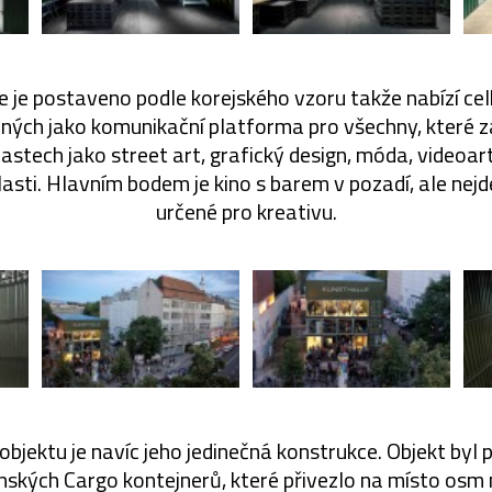
e je postaveno podle korejského vzoru takže nabízí ce
ených jako komunikační platforma pro všechny, které z
lastech jako street art, grafický design, móda, videoar
blasti. Hlavním bodem je kino s barem v pozadí, ale nejd
určené pro kreativu.
objektu je navíc jeho jedinečná konstrukce. Objekt byl
ských Cargo kontejnerů, které přivezlo na místo osm