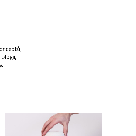
konceptů,
ologií,
y.