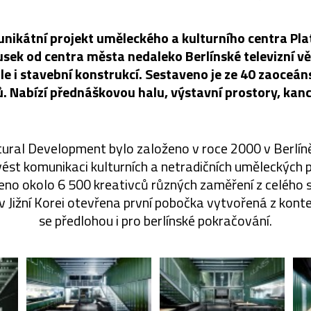
 unikátní projekt uměleckého a kulturního centra Pl
sek od centra města nedaleko Berlínské televizní vě
le i stavební konstrukcí. Sestaveno je ze 40 zaoceá
. Nabízí přednáškovou halu, výstavní prostory, kance
ural Development bylo založeno v roce 2000 v Berlíně.
vést komunikaci kulturních a netradičních uměleckých pr
ženo okolo 6 500 kreativců různých zaměření z celého 
 v Jižní Korei otevřena první pobočka vytvořená z konte
se předlohou i pro berlínské pokračování.