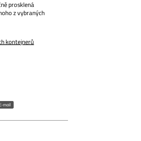
ečně prosklená
dnoho z vybraných
ch kontejnerů