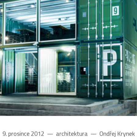
9. prosince 2012
––
architektura
––
Ondřej Krynek