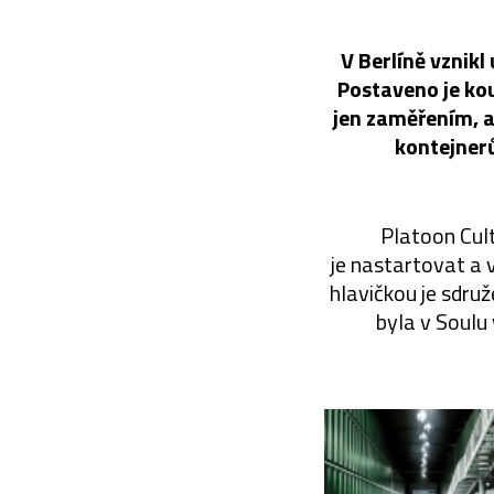
V Berlíně vznikl
Postaveno je kou
jen zaměřením, a
kontejnerů
Platoon Cult
je nastartovat a 
hlavičkou je sdru
byla v Soulu