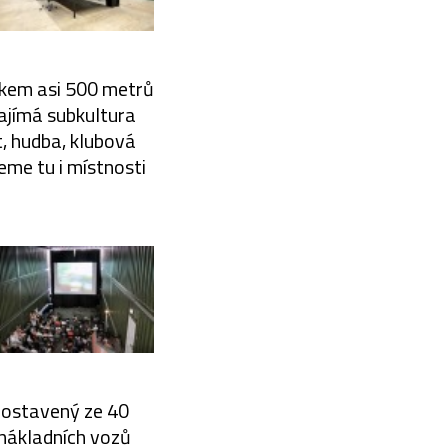
lkem asi 500 metrů
ajímá subkultura
t, hudba, klubová
eme tu i místnosti
 postavený ze 40
 nákladních vozů