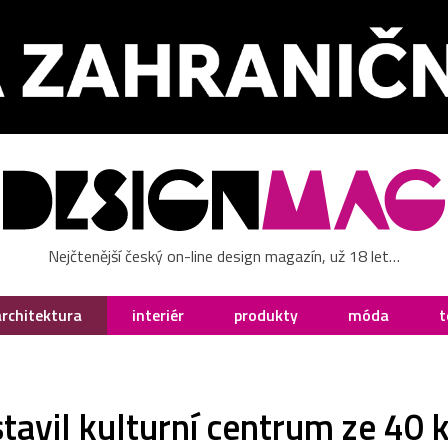
Nejčtenější český on-line design magazín, už 18 let…
architektura
interiér
produkty
móda
t
stavil kulturní centrum ze 40 