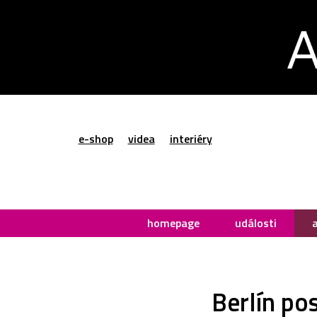
e-shop
videa
interiéry
homepage
události
Berlín po