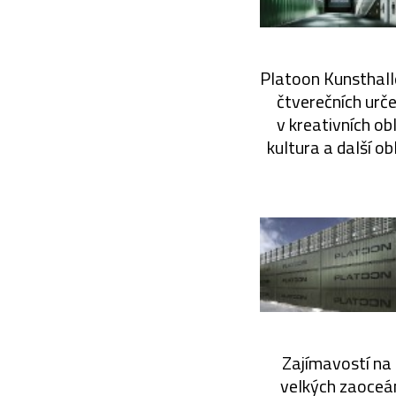
Platoon Kunsthall
čtverečních urč
v kreativních ob
kultura a další o
Zajímavostí na 
velkých zaoceán