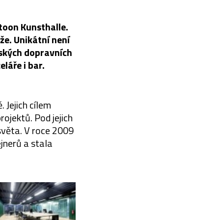
atoon Kunsthalle.
že. Unikátní není
nských dopravních
láře i bar.
 Jejich cílem
ojektů. Pod jejich
světa. V roce 2009
jnerů a stala