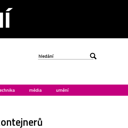
echnika
média
umění
kontejnerů