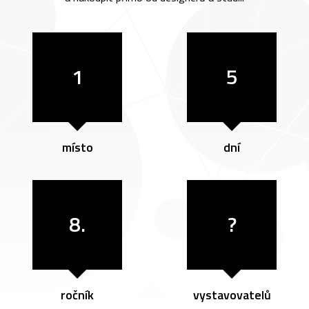
1
5
místo
dní
8.
?
ročník
vystavovatelů