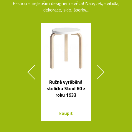
E-shop s nejlepším designem světa! Nábytek, svítidla,
dekorace, sklo, šperky...
Ručně vyráběná
Nezávadné l
stolička Stool 60 z
na vodu od K
roku 1933
Rashida
koupit
koupit