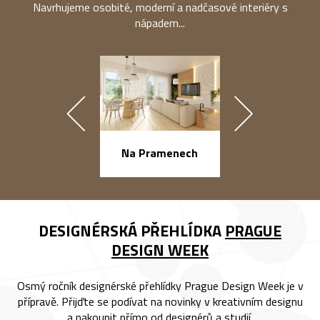
Navrhujeme osobité, moderní a nadčasové interiéry s
nápadem...
náměstí Na Ba
Na Pramenech
DESIGNÉRSKÁ PŘEHLÍDKA
PRAGUE
DESIGN WEEK
Osmý ročník designérské přehlídky Prague Design Week je v
přípravě. Přijďte se podívat na novinky v kreativním designu
a nakoupit přímo od designérů a studií.