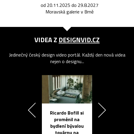
od 20.11.2025 do 29.8.2027
Moravská galerie v Brně
VIDEA Z
DESIGNVID.CZ
Jedinečný český design video portál. Každý den nová videa
nejen o designu...
Ricardo Bofill si
Přichází ten
proměnil na
propracovan
bydlení bývalou
elektronic
továrnu na
zápisník