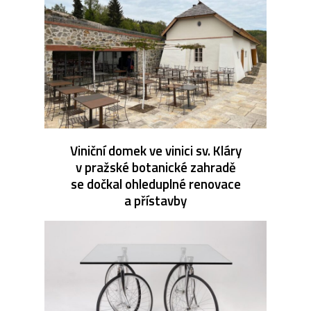
Viniční domek ve vinici sv. Kláry
v pražské botanické zahradě
se dočkal ohleduplné renovace
a přístavby