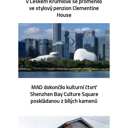
v Českém Krumlově se proměnilo
ve stylový penzion Clementine
House
MAD dokončilo kulturní čtvrť
Shenzhen Bay Culture Square
poskládanou z bílých kamenů