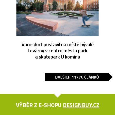
Varnsdorf postavil na místě bývalé
továrny v centru města park
a skatepark U komína
DALŠÍCH 11776 ČLÁNKŮ
VÝBĚR Z E-SHOPU
DESIGNBUY.CZ