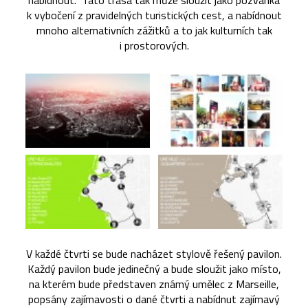
nabídnout. Tato trasa tak může sloužit jako pozvánka
k vybočení z pravidelných turistických cest, a nabídnout
mnoho alternativních zážitků a to jak kulturních tak
i prostorových.
V každé čtvrti se bude nacházet stylově řešený pavilon.
Každý pavilon bude jedinečný a bude sloužit jako místo,
na kterém bude představen známý umělec z Marseille,
popsány zajímavosti o dané čtvrti a nabídnut zajímavý