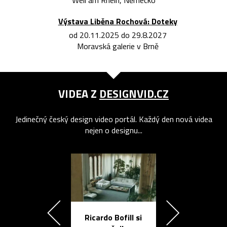
Weil am Rhein, Německo
Výstava Liběna Rochová: Doteky
od 20.11.2025 do 29.8.2027
Moravská galerie v Brně
VIDEA Z
DESIGNVID.CZ
Jedinečný český design video portál. Každý den nová videa
nejen o designu...
Ricardo Bofill si
Přichází ten