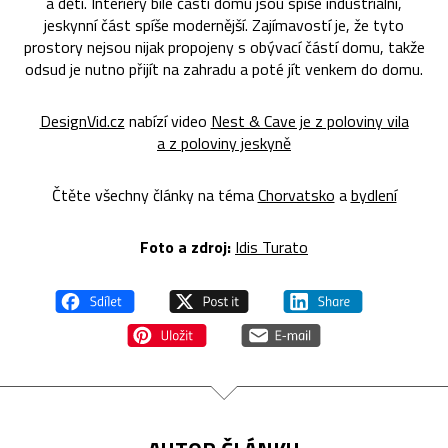
a děti. Interiéry bílé části domu jsou spíše industriální,
jeskynní část spíše modernější. Zajímavostí je, že tyto
prostory nejsou nijak propojeny s obývací částí domu, takže
odsud je nutno přijít na zahradu a poté jít venkem do domu.
DesignVid.cz
nabízí video
Nest & Cave je z poloviny vila
a z poloviny jeskyně
Čtěte všechny články na téma
Chorvatsko
a
bydlení
Foto a zdroj:
Idis Turato