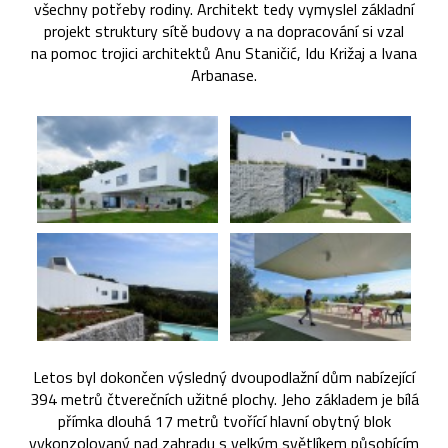
všechny potřeby rodiny. Architekt tedy vymyslel základní
projekt struktury sítě budovy a na dopracování si vzal
na pomoc trojici architektů Anu Staničić, Idu Križaj a Ivana
Arbanase.
Letos byl dokončen výsledný dvoupodlažní dům nabízející
394 metrů čtverečních užitné plochy. Jeho základem je bílá
přímka dlouhá 17 metrů tvořící hlavní obytný blok
vykonzolovaný nad zahradu s velkým světlíkem působícím