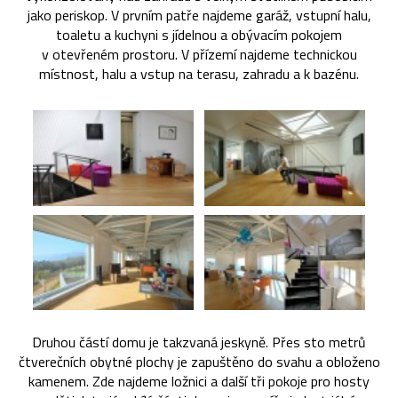
jako periskop. V prvním patře najdeme garáž, vstupní halu,
toaletu a kuchyni s jídelnou a obývacím pokojem
v otevřeném prostoru. V přízemí najdeme technickou
místnost, halu a vstup na terasu, zahradu a k bazénu.
Druhou částí domu je takzvaná jeskyně. Přes sto metrů
čtverečních obytné plochy je zapuštěno do svahu a obloženo
kamenem. Zde najdeme ložnici a další tři pokoje pro hosty