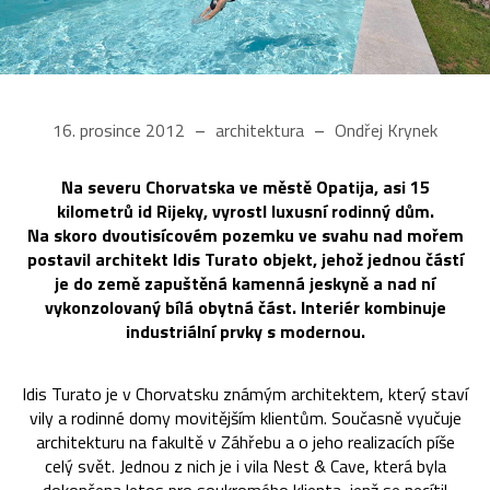
16. prosince 2012
architektura
Ondřej Krynek
Na severu Chorvatska ve městě Opatija, asi 15
kilometrů id Rijeky, vyrostl luxusní rodinný dům.
Na skoro dvoutisícovém pozemku ve svahu nad mořem
postavil architekt Idis Turato objekt, jehož jednou částí
je do země zapuštěná kamenná jeskyně a nad ní
vykonzolovaný bílá obytná část. Interiér kombinuje
industriální prvky s modernou.
Idis Turato je v Chorvatsku známým architektem, který staví
vily a rodinné domy movitějším klientům. Současně vyučuje
architekturu na fakultě v Záhřebu a o jeho realizacích píše
celý svět. Jednou z nich je i vila Nest & Cave, která byla