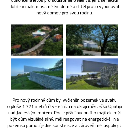
dokončena letos pro soukromého klienta, jenž se necítil
dobře v malém osamělém domě a chtěl proto vybudovat
nový domov pro svou rodinu.
Pro nový rodinný dům byl vyčleněn pozemek ve svahu
o ploše 1 771 metrů čtverečních na okraji městečka Opatija
nad Jaderským mořem. Podle přání budoucího majitele měl
být dům vizuálně silný, měl reagovat na energetické linie
pozemku pomocí jedné konstrukce a zároveň měl uspokojit