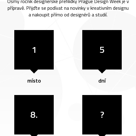
Osmý ročník designérské přehlídky Prague Design Week je v
přípravě. Přijďte se podívat na novinky v kreativním designu
a nakoupit přímo od designérů a studií.
1
5
místo
dní
8.
?