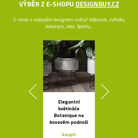
VÝBĚR Z E-SHOPU
DESIGNBUY.CZ
E-shop s nejlepším designem světa! Nábytek, svítidla,
dekorace, sklo, šperky...
Elegantní
Svítidla od A
květináče
se španěls
Botanique na
vášní
kovovém podnoži
koupit
koupit