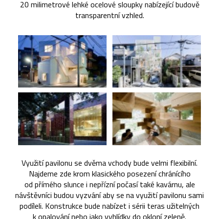
20 milimetrové lehké ocelové sloupky nabízející budově
transparentní vzhled.
Využití pavilonu se dvěma vchody bude velmi flexibilní.
Najdeme zde krom klasického posezení chránícího
od přímého slunce i nepřízní počasí také kavárnu, ale
návštěvníci budou vyzvání aby se na využití pavilonu sami
podíleli. Konstrukce bude nabízet i sérii teras užitelných
k opalování nebo jako vyhlídky do okloní zeleně.