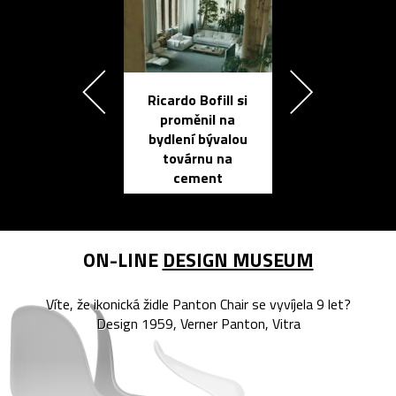
Ricardo Bofill si
Přichází ten
proměnil na
propracovan
bydlení bývalou
elektronic
továrnu na
zápisník
cement
reMarkable
ON-LINE
DESIGN MUSEUM
Víte, že ikonická židle Panton Chair se vyvíjela 9 let?
Design 1959, Verner Panton, Vitra