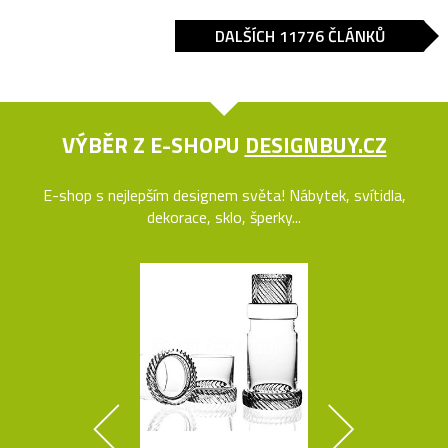
DALŠÍCH 11776 ČLÁNKŮ
VÝBĚR Z E-SHOPU
DESIGNBUY.CZ
E-shop s nejlepším designem světa! Nábytek, svítidla,
dekorace, sklo, šperky...