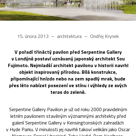
15. února 2013
architektura
Ondřej Krynek
V pořadí třináctý pavilon před Serpentine Gallery
v Londýně postaví uznávaný japonský architekt Sou
Fujimoto. Nejmladší architekt pavilonu v historii navrhl
objekt inspirovaný přírodou. Bílá konstrukce,
připomínající hnízdo nebo na zem spadlý mrak, bude
přes léto nabízet posezení ve stínu i výhledy ze svých
teras do zeleně.
Serpentine Gallery Pavilion je už od roku 2000 pravidelným
letním pavilonem stavěným významnými architekty před
galerií Serpentine Gallery v Kensingtonských zahradách
v Hyde Parku. V minulosti jej navrhli takoví velikáni jako Oscar