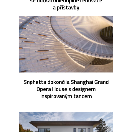
se dočkal ohleduplné renovace
a přístavby
Snøhetta dokončila Shanghai Grand
Opera House s designem
inspirovaným tancem