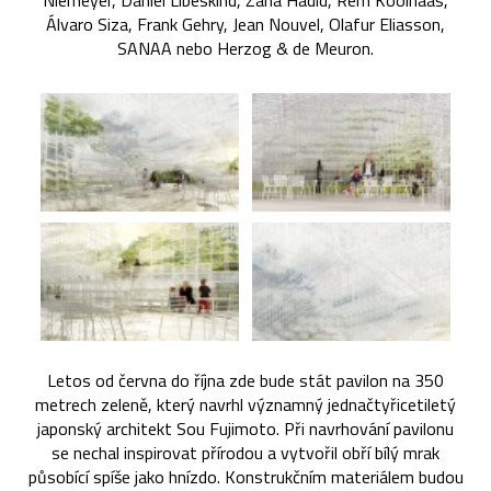
Niemeyer, Daniel Libeskind, Zaha Hadid, Rem Koolhaas,
Álvaro Siza, Frank Gehry, Jean Nouvel, Olafur Eliasson,
SANAA nebo Herzog & de Meuron.
Letos od června do října zde bude stát pavilon na 350
metrech zeleně, který navrhl významný jednačtyřicetiletý
japonský architekt Sou Fujimoto. Při navrhování pavilonu
se nechal inspirovat přírodou a vytvořil obří bílý mrak
působící spíše jako hnízdo. Konstrukčním materiálem budou