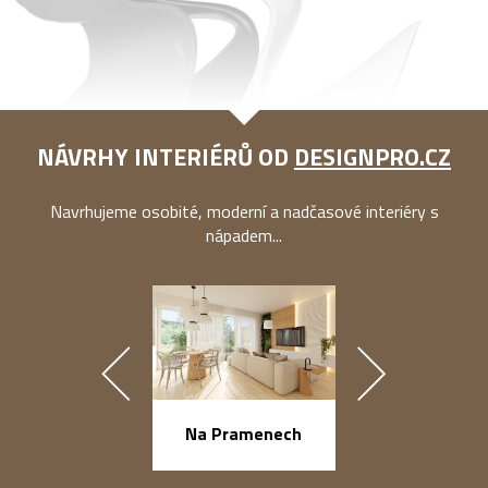
NÁVRHY INTERIÉRŮ OD
DESIGNPRO.CZ
Navrhujeme osobité, moderní a nadčasové interiéry s
nápadem...
náměstí Na Ba
Na Pramenech