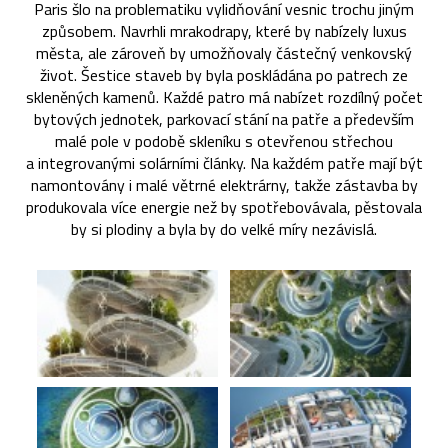
Paris šlo na problematiku vylidňování vesnic trochu jiným
způsobem. Navrhli mrakodrapy, které by nabízely luxus
města, ale zároveň by umožňovaly částečný venkovský
život. Šestice staveb by byla poskládána po patrech ze
skleněných kamenů. Každé patro má nabízet rozdílný počet
bytových jednotek, parkovací stání na patře a především
malé pole v podobě skleníku s otevřenou střechou
a integrovanými solárními články. Na každém patře mají být
namontovány i malé větrné elektrárny, takže zástavba by
produkovala více energie než by spotřebovávala, pěstovala
by si plodiny a byla by do velké míry nezávislá.