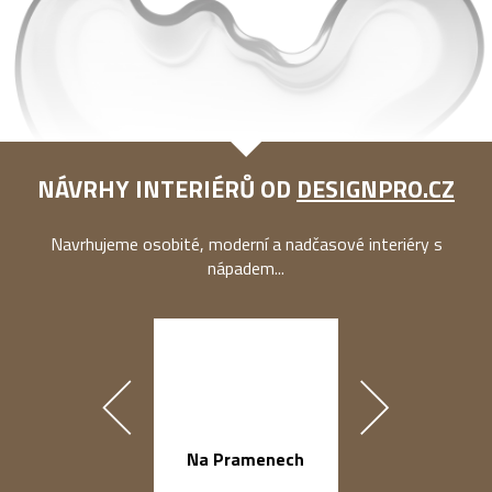
NÁVRHY INTERIÉRŮ OD
DESIGNPRO.CZ
Navrhujeme osobité, moderní a nadčasové interiéry s
nápadem...
náměstí Na Ba
Na Pramenech