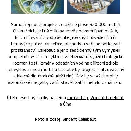
Samozřejmostí projektu, o užitné ploše 320 000 metrů
čtverečních, je i několikapatrové podzemní parkoviště,
kulturní vyžití v podobě integrovaných divadelních či
filmových pater, kanceláře, obchody a veřejné setkávací
prostranství. Callebaut a jeho šestičlenný tým vymysleli
kompletní systém recyklace, zavlažování, využití biologické
rozmanitosti, změny odpadních vod na přírodní zdroje
i obvyklosti místního trhu tak, aby byl projekt realizovatelný
a hlavně dlouhodobě udržitelný. Kdy by se však mohly
vizionářské megality začít stavět zatím nebylo oznámeno.
Čtěte všechny články na téma
mrakodrap
,
Vincent Callebaut
a
Čína
Foto a zdroj:
Vincent Callebaut