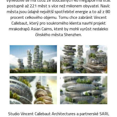
Výhledově se má totiž ze současných 40 megapolí má stát
postupně až 221 měst s více než milionem obyvatel. Navíc
města jsou údajně největší spotřebitel energie a to až z 80
procent celkového objemu. Tomu chce zabránit Vincent
Callebaut, který pro soukromého klienta navrhl projekt
mrakodrapů Asian Cairns, které by mohli vyrůst nedaleko
čínského města Shenzhen.
Studio Vincent Callebaut Architectures a partnerské SARL