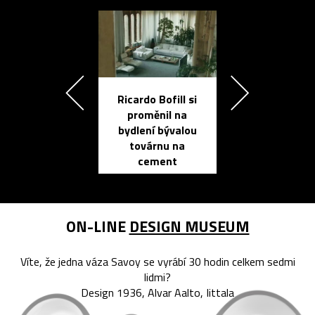
Ricardo Bofill si
Přichází ten
proměnil na
propracovan
bydlení bývalou
elektronic
továrnu na
zápisník
cement
reMarkable
ON-LINE
DESIGN MUSEUM
Víte, že jedna váza Savoy se vyrábí 30 hodin celkem sedmi
lidmi?
Design 1936, Alvar Aalto, Iittala