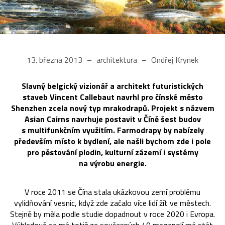
13. března 2013
architektura
Ondřej Krynek
Slavný belgický vizionář a architekt futuristických
staveb Vincent Callebaut navrhl pro čínské město
Shenzhen zcela nový typ mrakodrapů. Projekt s názvem
Asian Cairns navrhuje postavit v Číně šest budov
s multifunkčním využitím. Farmodrapy by nabízely
především místo k bydlení, ale našli bychom zde i pole
pro pěstování plodin, kulturní zázemí i systémy
na výrobu energie.
V roce 2011 se Čína stala ukázkovou zemí problému
vylidňování vesnic, když zde začalo více lidí žít ve městech.
Stejně by měla podle studie dopadnout v roce 2020 i Evropa.