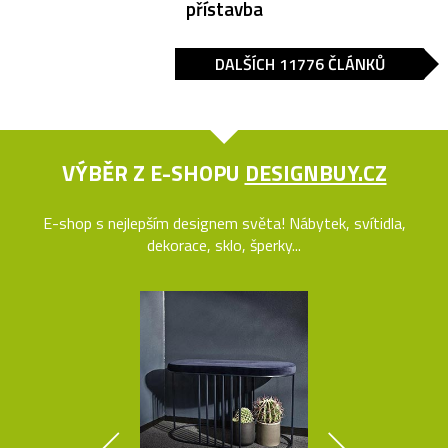
přístavba
DALŠÍCH 11776 ČLÁNKŮ
VÝBĚR Z E-SHOPU
DESIGNBUY.CZ
E-shop s nejlepším designem světa! Nábytek, svítidla,
dekorace, sklo, šperky...