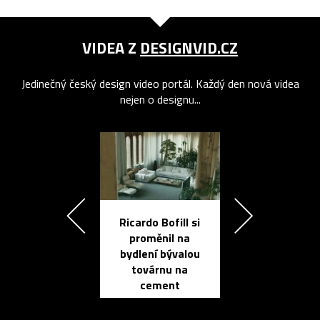
VIDEA Z
DESIGNVID.CZ
Jedinečný český design video portál. Každý den nová videa
nejen o designu...
Ricardo Bofill si
Přichází ten
proměnil na
propracovan
bydlení bývalou
elektronic
továrnu na
zápisník
cement
reMarkable