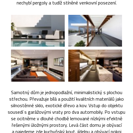
nechybí pergoly a tudíž stíněné venkovní posezení.
Samotný dům je jednopodlažní, minimalistický s plochou
střechou. Převažuje bílá a použití kvalitních materiálů jako
silnostěnné sklo, exotické dřevo a kov. Vstup do objektu
sousedí s garážovými vraty pro dva automobily. Po vstupu
se ocitněme v dlouhé chodbě lemované nízkými efektně
řešenými úložnými prostory. Levá část domu je obývací
a najedeme zde kuchyňský kout, jídelnu a obývací pokoj