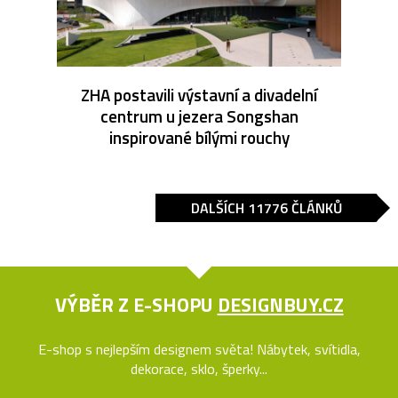
ZHA postavili výstavní a divadelní
centrum u jezera Songshan
inspirované bílými rouchy
DALŠÍCH 11776 ČLÁNKŮ
VÝBĚR Z E-SHOPU
DESIGNBUY.CZ
E-shop s nejlepším designem světa! Nábytek, svítidla,
dekorace, sklo, šperky...