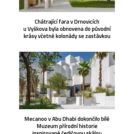
Chátrající fara v Drnovicích
u Vyškova byla obnovena do původní
krásy včetně kolonády se zastávkou
Mecanoo v Abu Dhabi dokončilo bílé
Muzeum přírodní historie
inspirované čedičovou skálou