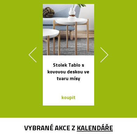
Stolek Tablo s
Výkonné cy
kovovou deskou ve
svítilny o
tvaru mísy
Bookma
koupit
koupit
VYBRANÉ AKCE Z
KALENDÁŘE