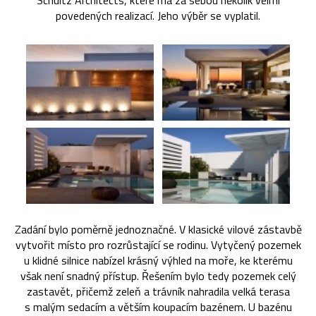
Schultz Architects, které má za sebou několik velmi
povedených realizací. Jeho výběr se vyplatil.
Zadání bylo poměrně jednoznačné. V klasické vilové zástavbě
vytvořit místo pro rozrůstající se rodinu. Vytyčený pozemek
u klidné silnice nabízel krásný výhled na moře, ke kterému
však není snadný přístup. Řešením bylo tedy pozemek celý
zastavět, přičemž zeleň a trávník nahradila velká terasa
s malým sedacím a větším koupacím bazénem. U bazénu