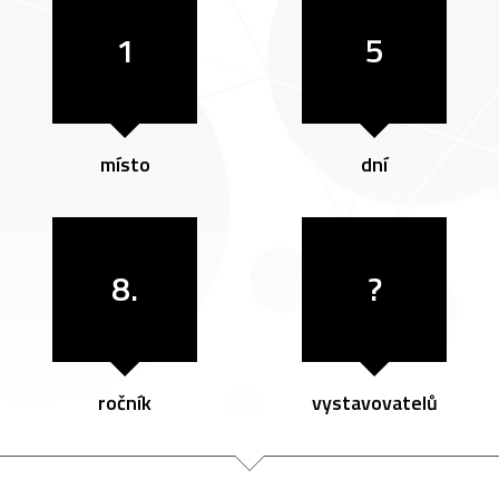
1
5
místo
dní
8.
?
ročník
vystavovatelů