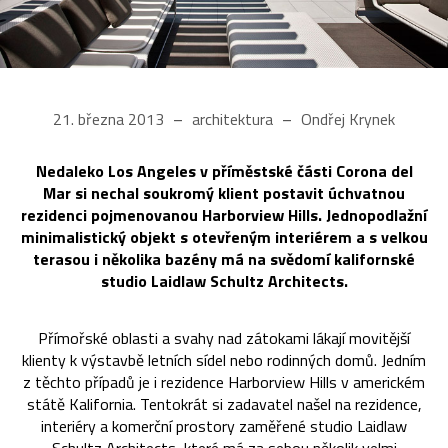
21. března 2013
architektura
Ondřej Krynek
Nedaleko Los Angeles v příměstské části Corona del
Mar si nechal soukromý klient postavit úchvatnou
rezidenci pojmenovanou Harborview Hills. Jednopodlažní
minimalistický objekt s otevřeným interiérem a s velkou
terasou i několika bazény má na svědomí kalifornské
studio Laidlaw Schultz Architects.
Přímořské oblasti a svahy nad zátokami lákají movitější
klienty k výstavbě letních sídel nebo rodinných domů. Jedním
z těchto případů je i rezidence Harborview Hills v americkém
státě Kalifornia. Tentokrát si zadavatel našel na rezidence,
interiéry a komerční prostory zaměřené studio Laidlaw