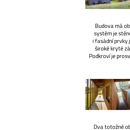
Budova má obd
systém je stěn
i fasádní prvky
široké kryté z
Podkroví je prosv
Dva totožné ob