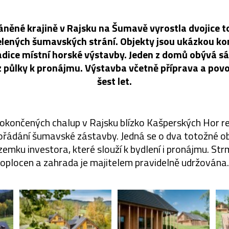
áněné krajině v Rajsku na Šumavě vyrostla dvojice 
elených šumavských strání. Objekty jsou ukázkou k
adice místní horské výstavby. Jeden z domů obývá s
z půlky k pronájmu. Výstavba včetně příprava a povo
šest let.
končených chalup v Rajsku blízko Kašperských Hor r
ořádání šumavské zástavby. Jedná se o dva totožné o
zemku investora, které slouží k bydlení i pronájmu. St
oplocen a zahrada je majitelem pravidelně udržována.