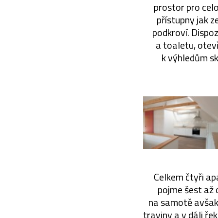
prostor pro cel
přístupny jak z
podkroví. Dispoz
a toaletu, otev
k výhledům skr
Celkem čtyři ap
pojme šest až 
na samotě avšak 
traviny a v dáli ř