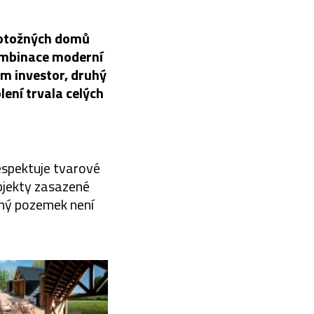
totožných domů
ombinace moderní
ám investor, druhý
lení trvala celých
espektuje tvarové
bjekty zasazené
rmý pozemek není