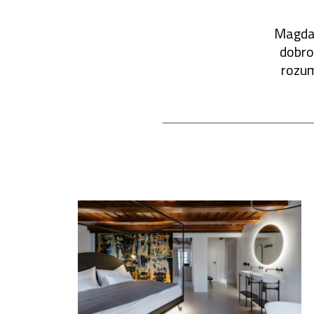
Magdal
dobrod
rozum