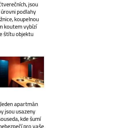
tverečních, jsou
v úrovni podlahy
ožnice, koupelnou
ím koutem vybízí
e štítu objektu
. Jeden apartmán
py jsou usazeny
souseda, kde šumí
 nebezpečí pro vaše