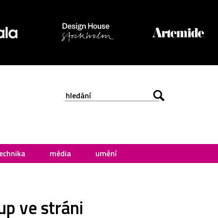
echnika
média
umění
up ve stráni