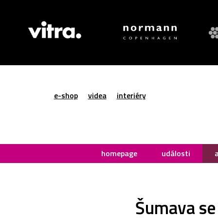
e-shop
videa
interiéry
homepage
události
Šumava se c