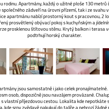
ou rodinu. Apartmány, každý o užitné ploše 130 metrů č
e společného zádveří na úrovni přízemí, tak i ze svahu 
ice apartmánu nabízí prostorný kout s pracovnou, 2 l
řený prosvětlený obývací pokoj s kuchyňským a jídeln
ze prosklenou štítovou stěnu. Krytý balkon i terasa v
podtrhují horský charakter.
artmány jsou samostatně i jako celek pronajímatelné
osm osob, dispozičně jsou navzájem provázané. Chalu
s vlastní příjezdovou cestou. Lokalita kde nepotkáte 
eka, kde srny zvědavě nakukují do talíře a nehrozí žádné