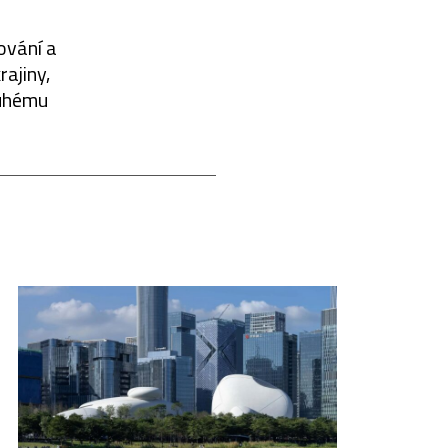
ování a
rajiny,
ouhému