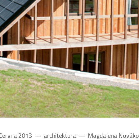
 června 2013
––
architektura
––
Magdalena Nováko