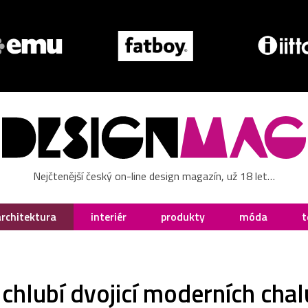
Nejčtenější český on-line design magazín, už 18 let…
architektura
interiér
produkty
móda
t
hlubí dvojicí moderních chal