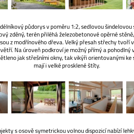
élníkový půdorys v poměru 1:2, sedlovou šindelovou 
ový zděný, terén přiléhá železobetonové opěrné stěně
 jsou z modřínového dřeva. Velký přesah střechy tvoří v
ávětří. Na úroveň podkroví je možný přímý a pohodlný 
ětleno jak střešními okny, tak vikýři orientovanými ke
mají i velké prosklené štíty.
jekty s osově symetrickou volnou dispozicí nabízí lehk