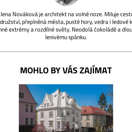
ena Nováková je architekt na volné noze. Miluje cest
ružství, přeplněná města, pusté hory, vedra i ledové k
né extrémy a rozdílné světy. Neodolá čokoládě a dl
lenivému spánku.
MOHLO BY VÁS ZAJÍMAT