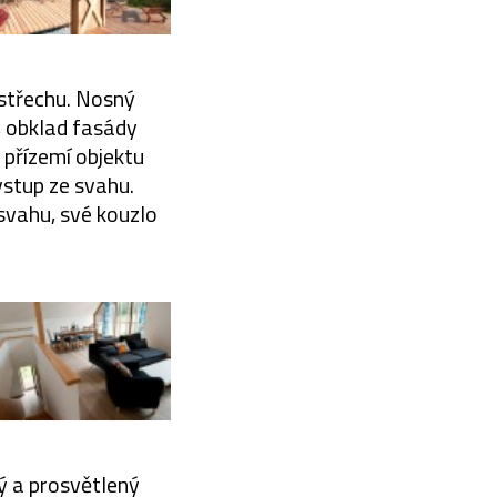
střechu. Nosný
, obklad fasády
 přízemí objektu
vstup ze svahu.
 svahu, své kouzlo
ý a prosvětlený