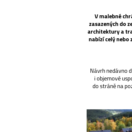
V malebné chr
zasazených do z
architektury a tr
nabízí celý nebo 
Návrh nedávno do
i objemové usp
do stráně na po