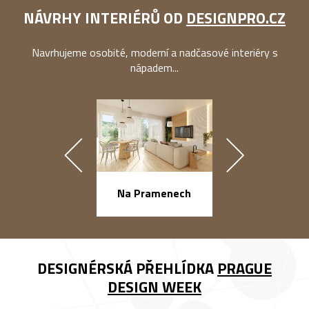
NÁVRHY INTERIÉRŮ OD
DESIGNPRO.CZ
Navrhujeme osobité, moderní a nadčasové interiéry s
nápadem...
náměstí Na Ba
Na Pramenech
DESIGNÉRSKÁ PŘEHLÍDKA
PRAGUE
DESIGN WEEK