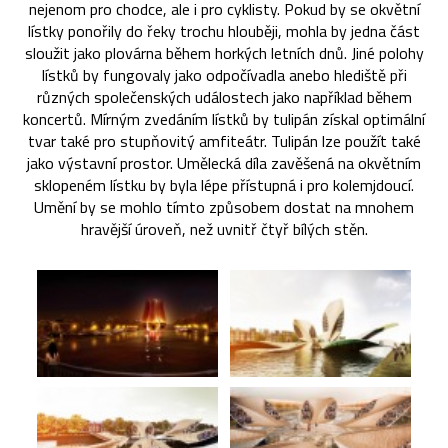
nejenom pro chodce, ale i pro cyklisty. Pokud by se okvětní
lístky ponořily do řeky trochu hlouběji, mohla by jedna část
sloužit jako plovárna během horkých letních dnů. Jiné polohy
lístků by fungovaly jako odpočívadla anebo hlediště při
různých společenských událostech jako například během
koncertů. Mírným zvedáním lístků by tulipán získal optimální
tvar také pro stupňovitý amfiteátr. Tulipán lze použít také
jako výstavní prostor. Umělecká díla zavěšená na okvětním
sklopeném lístku by byla lépe přístupná i pro kolemjdoucí.
Umění by se mohlo tímto způsobem dostat na mnohem
hravější úroveň, než uvnitř čtyř bílých stěn.