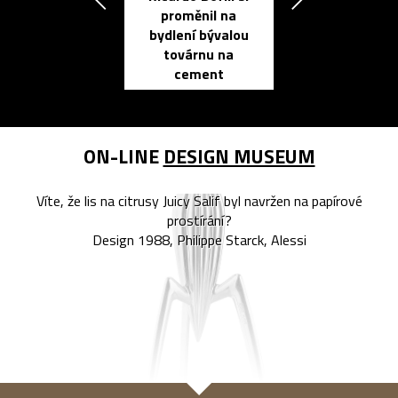
proměnil na
propracovan
bydlení bývalou
elektronic
továrnu na
zápisník
cement
reMarkable
ON-LINE
DESIGN MUSEUM
Víte, že lis na citrusy Juicy Salif byl navržen na papírové
prostírání?
Design 1988, Philippe Starck, Alessi