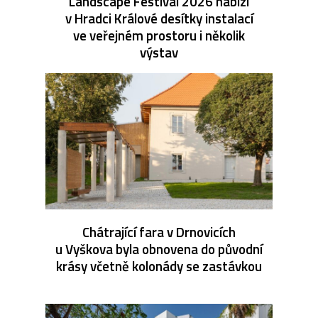
Landscape Festival 2026 nabízí
v Hradci Králové desítky instalací
ve veřejném prostoru i několik
výstav
Chátrající fara v Drnovicích
u Vyškova byla obnovena do původní
krásy včetně kolonády se zastávkou