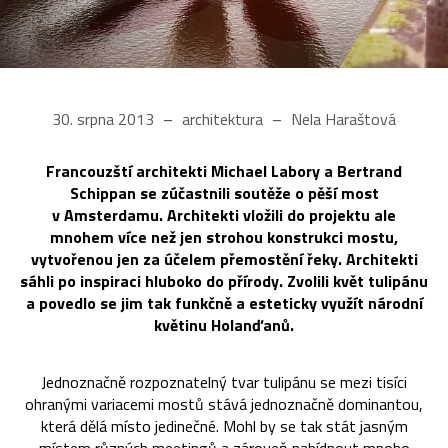
30. srpna 2013
architektura
Nela Haraštová
Francouzští architekti Michael Labory a Bertrand
Schippan se zúčastnili soutěže o pěší most
v Amsterdamu. Architekti vložili do projektu ale
mnohem více než jen strohou konstrukci mostu,
vytvořenou jen za účelem přemostění řeky. Architekti
sáhli po inspiraci hluboko do přírody. Zvolili květ tulipánu
a povedlo se jim tak funkčně a esteticky využít národní
květinu Holanďanů.
Jednoznačně rozpoznatelný tvar tulipánu se mezi tisíci
ohranými variacemi mostů stává jednoznačně dominantou,
která dělá místo jedinečné. Mohl by se tak stát jasným