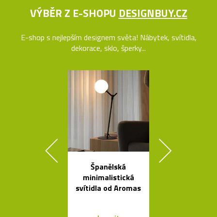
VÝBĚR Z E-SHOPU
DESIGNBUY.CZ
E-shop s nejlepším designem světa! Nábytek, svítidla,
dekorace, sklo, šperky...
Španělská
Liniemi zdo
minimalistická
křišťálová ko
svítidla od Aromas
od Olgoj Cho