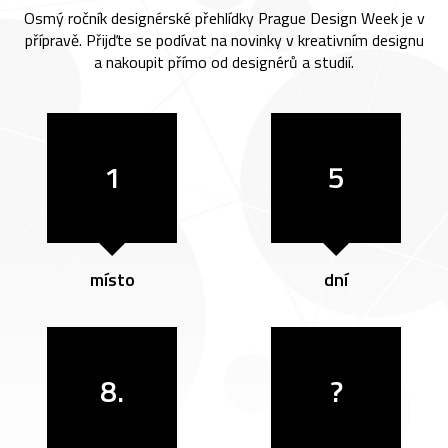
Osmý ročník designérské přehlídky Prague Design Week je v
přípravě. Přijďte se podívat na novinky v kreativním designu
a nakoupit přímo od designérů a studií.
1
5
místo
dní
8.
?