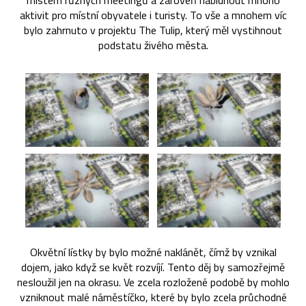
místem různých meetingů a zároveň nabídnout mnoho
aktivit pro místní obyvatele i turisty. To vše a mnohem víc
bylo zahrnuto v projektu The Tulip, který měl vystihnout
podstatu živého města.
Okvětní lístky by bylo možné naklánět, čímž by vznikal
dojem, jako když se květ rozvíjí. Tento děj by samozřejmě
nesloužil jen na okrasu. Ve zcela rozložené podobě by mohlo
vzniknout malé náměstíčko, které by bylo zcela průchodné